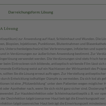
Darreichungsform: Lösung
NA Lösung
ösung verdünnt werden. Als Richtwerte werden folgende Verdünnungen empfohlen: Spülungen im Rahmen der Wundbehandlung (z. B. Druckgeschwüre, Unterschenkelgeschwüre, Brand) und Vorbeugung einer Entzündung vor, während und nach Operationen 1 : 2 bis 1 : 20, antiseptische Waschungen 1 : 2 bis 1 : 25, antiseptische Teilbäder ca. 1 : 25, antiseptische Vollbäder ca. 1 : 100. Mengenbeispiele für die Erstellung der entsprechenden Verdünnungen Verdünnung: 1:2 Menge Lösung in ml: 5 Menge Wasser/Kochsalz bzw. Ringerlösung in ml: 10 Verdünnung: 1:20 Menge Lösung in ml: 5 Menge Wasser/Kochsalz bzw. Ringerlösung in ml: 100 Verdünnung: 1:25 Menge Lösung in ml: 4 Menge Wasser/Kochsalz bzw. Ringerlösung in ml: 100 Verdünnung: 1:100 Menge Lösung in ml: 10 Menge Wasser/Kochsalz bzw. Ringerlösung in ml: 1000 (= 1 Liter) Dauer der Anwendung Die Lösung kann ein- bis mehrmals täglich angewendet werden. Bei wiederholter Anwendung richtet sich die Häufigkeit und Dauer der Anwendung nach dem vorliegenden Anwendungsgebiet. Die Anwendung sollte so lange fortgeführt werden, wie noch Anzeichen einer Entzündung bestehen. Sollten sich nach einer mehrtägigen (2 bis 5 Tage), regelmäßigen Anwendung Ihre Beschwerden nicht gebessert haben, oder sollten nach Abschluss der Behandlung erneut Beschwerden auftreten, suchen Sie bitte Ihren Arzt auf. Wenn Sie eine größere Menge angewendet haben, als Sie sollten Bitte lesen Sie Kategorie "Nebenwirkungen". WirkstoffePovidon iodNatrium hydroxidDinatrium hydrogenphosphatKalium iodatNonoxinol-9Citronensäure, wasserfreiIodWasser, gereinigtGlycerolGegenanzeigen Schwangerschaft Fragen Sie vor der Anwendung von allen Arzneimitteln Ihren Arzt oder Apotheker um Rat. Während der Schwangerschaft und Stillzeit ist die Lösung nur auf ausdrückliche Anweisung des Arztes und äußerst beschränkt anzuwenden. In diesem Fall ist eine Kontrolle der Schilddrüsenfunktion beim Kind erforderlich. Eine Aufnahme der Lösung durch den Säugling über den Mund durch Kontakt mit der behandelten Körperstelle der stillenden Mutter muss vermieden werden. Die Lösung darf nicht angewendet werden: bei einer Schilddrüsenüberfunktion (Hyperthyreose) oder einer anderen bestehenden (manifesten) Schilddrüsenerkrankung, bei der sehr seltenen chronischen Hautentzündung Dermatitis herpetiformis Duhring, während und bis zum Abschluss einer Strahlentherapie mit Jod (Radio-Iod-Therapie) oder wenn bei Ihnen eine solche Behandlung geplant ist, wenn Sie überempfindlich (allergisch) gegen den Wirkstoff oder einen der sonstigen Bestandteile der Lösung sind. Neben- und Wechselwirkungen Bei Anwendung mit anderen Arzneimitteln Bitte informieren Sie Ihren Arzt oder Apotheker, wenn Sie andere Arzneimittel einnehmen/anwenden bzw. vor kurzem eingenommen/angewendet haben, auch wenn es sich um nicht verschreibungspflichtige Arzneimittel handelt. Povidon-Iod kann mit Eiweiß und verschiedenen anderen organischen Substanzen wie z. B. Blut- und Eiterbestandteilen reagieren, wodurch seine Wirksamkeit beeinträchtigt werden kann. Bei gleichzeitiger Anwendung der Lösung und enzymatischen Wundbehandlungsmitteln wird die Enzymkomponente durch das Iod oxidiert und dadurch die Wirkung beider Arzneimittel abgeschwächt. Zu einer gegenseitigen Wirkungsabschwächung kommt es auch bei gleichzeitiger Anwendung der Lösung mit Wasserstoffperoxid, Taurolidin sowie silberhaltigen Desinfektionsmitteln oder silberhaltigen Wundauflagen (Bildung von Silberiodid). Die Lösung darf nicht gleichzeitig oder kurzfristig nachfolgend mit quecksilberhaltigen Desinfektionsmit