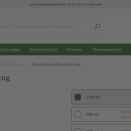
versandkostenfrei
ab 29 € und für E-Rezepte
letzungen
Sonnenschutz
Marken
Themenwelten
Mundspülung
Betaisodona Mundspülung
ung
1000 ml
Sparti
500 ml
(88,10 €