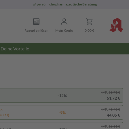
persönliche
pharmazeutische Beratung
Rezept einlösen
Mein Konto
0,00 €
Deine Vorteile
AVP:
58,71 €
-12%
51,72 €
AVP:
48,40 €
pp
-9%
44,05 €
 / 1 l)
AVP:
16,61 €