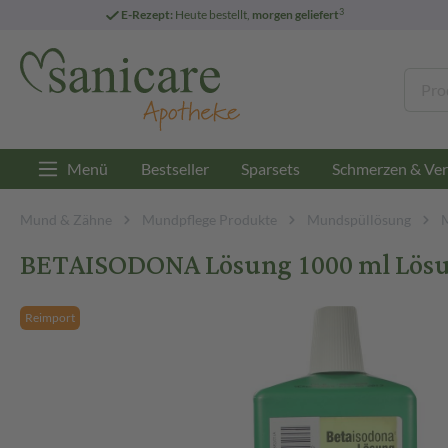
3
E-Rezept:
Heute bestellt,
morgen geliefert
Menü
Bestseller
Sparsets
Schmerzen & Ver
Mund & Zähne
Mundpflege Produkte
Mundspüllösung
BETAISODONA Lösung 1000 ml Lös
Reimport