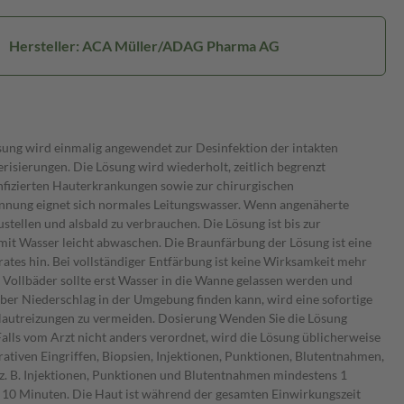
Hersteller: ACA Müller/ADAG Pharma AG
teln angewendet werden, da sich unter Umständen aus Iod und Quecksilber ein Stoff bilden kann, der die Haut schädigt. Die Lösung nicht gleichzeitig mit oder unmittelbar nach Anwendung von Desinfektionsmitteln mit dem Wirkstoff Octenidin auf denselben oder benachbarten Stellen verwenden, da es dort anderenfalls zu vorübergehenden dunklen Verfärbungen kommen kann. Wenn Sie mit Lithium-Präparaten behandelt werden, sollten Sie eine längerfristige und/oder großflächige Anwendung der Lösung vermeiden, da aufgenommenes Iod die durch Lithium mögliche Auslösung einer Schilddrüsenunterfunktion fördern kann. Für Hinweise zur Verfärbung von Materialien siehe Kategorie "Patientenhinweis". Beeinflussung diagnostischer Untersuchungen oder einer Radio-Iod-Therapie Wegen der oxidierenden Wirkung des Wirkstoffs Povidon-Iod können unter der Behandlung mit der Lösung verschiedene Diagnostika falsch positive Ergebnisse liefern (u. a. Toluidin und Guajakharz zur Hämoglobin- oder Glucosebestimmung im Stuhl oder Urin). Durch Povidon-Iod kann die Iod-Aufnahme der Schilddrüse beeinflusst werden; dies kann unter der Behandlung mit dieser Lösung zu Störungen von diagnostischen Untersuchungen der Schilddrüse (Schilddrüsenszintigraphie, PBI-Bestimmung, Radio-Iod-Diagnostik) führen und eine geplante Radio-Iod-Therapie unmöglich machen. Bis zur Aufnahme eines neuen Szintigramms sollte ein Abstand von mindestens 1 - 2 Wochen nach Absetzen der Behandlung mit dieser Lösung eingehalten werden. Bei Anwendung der Lösung zusammen mit Nahrungsmitteln und Getränken Nicht zutreffend. Wie alle Arzneimittel kann dieses Nebenwirkungen haben, die aber nicht bei jedem auftreten müssen. Bei der Bewertung von Nebenwirkungen werden folgende Häufigkeitsangaben zu Grunde gelegt: Sehr häufig: mehr als 1 von 10 Behandelten Häufig: weniger als 1 von 10, aber mehr als 1 von 100 Behandelten Gelegentlich: weniger als 1 von 100, aber mehr als 1 von 1.000 Behandelten Selten: weniger als 1 von 1.000, aber mehr als 1 von 10.000 Behandelten Sehr selten: weniger als 1 von 10.000 Behandelten, oder unbekannt Mögliche Nebenwirkungen Erkrankungen des Immunsystems/Erkrankungen der Haut Selten Überempfindlichkeitsreaktionen der Haut, z. B. kontaktallergische Reaktionen vom Spättyp, die sich in Form von Jucken, Rötung, Bläschen, Brennen o. ä. äußern können. Hautreizungen nach Hautdesinfektion vor Operationen in Fällen, in denen es zu einer „Pfützenbildung" unter dem Patienten gekommen ist. Sehr selten akute allergische Allgemeinreaktionen ggf. mit Blutdruckabfall und/oder Luftnot (anaphylaktische Reaktionen); akute Haut- oder Schleimhautschwellungen (Angioödem oder Quinckeödem). Endokrine Erkrankungen Eine nennenswerte Iod-Aufnahme kann bei längerfristiger Anwendung der Lösung auf ausgedehnten Haut-, Wund- oder Verbrennungsflächen erfolgen. Sehr selten Schilddrüsenüberfunktion (Iod-induzierte Hyperthyreose) ggf. mit Symptomen wie z. B. Pulsbeschleunigung oder innere Unruhe bei Patie