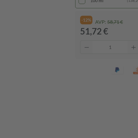
100 ml
(138,20
-12%
AVP:
58,71 €
51,72 €