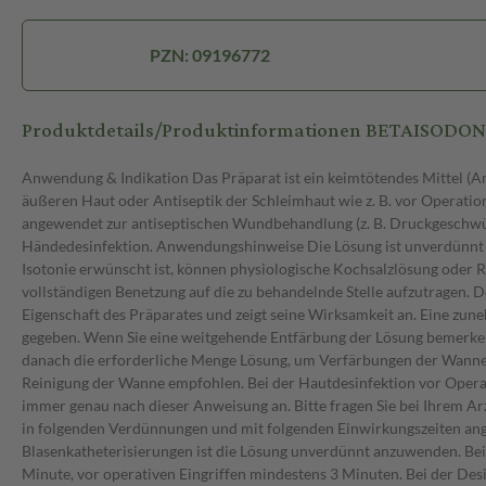
PZN: 09196772
Produktdetails/Produktinformationen BETAISODO
Anwendung & Indikation Das Präparat ist ein keimtötendes Mittel (Antiseptikum) zur Anwendung auf Haut, Schleimhaut und Wunden. Die Lösung wird einmalig angewendet zur Desinfektion der intakten äußeren Haut oder Antiseptik der Schleimhaut wie z. B. vor Operationen, Biopsien, Injektionen, Punktionen, Blutentnahmen und Blasenkatheterisierungen. Die Lösung wird wiederholt, zeitlich begrenzt angewendet zur antiseptischen Wundbehandlung (z. B. Druckgeschwüre, Unterschenkelgeschwüre) bei Verbrennungen, infizierten und superinfizierten Hauterkrankungen sowie zur chirurgischen Händedesinfektion. Anwendungshinweise Die Lösung ist unverdünnt und in Verdünnungen zur äußerlichen Anwendung bestimmt. Zur Verdünnung eignet sich normales Leitungswasser. Wenn angenäherte Isotonie erwünscht ist, können physiologische Kochsalzlösung oder Ringerlösung verwendet werden. Die Verdünnungen sind stets frisch herzustellen und alsbald zu verbrauchen. Die Lösung ist bis zur vollständigen Benetzung auf die zu behandelnde Stelle aufzutragen. Der beim Eintrocknen sich bildende, antiseptisch wirkende Film lässt sich mit Wasser leicht abwaschen. Die Braunfärbung der Lösung ist eine Eigenschaft des Präparates und zeigt seine Wirksamkeit an. Eine zunehmende Entfärbung weist auf ein Nachlassen der Wirksamkeit des Präparates hin. Bei vollständiger Entfärbung ist keine Wirksamkeit mehr gegeben. Wenn Sie eine weitgehende Entfärbung der Lösung bemerken, sollten Sie die Lösung erneut auftragen. Zur Herstellung antiseptischer Vollbäder sollte erst Wasser in die Wanne gelassen werden und danach die erforderliche Menge Lösung, um Verfärbungen der Wanne durch Entwicklung iodhaltiger Dämpfe zu vermeiden. Da sich Iod als gelber Niederschlag in der Umgebung finden kann, wird eine sofortige Reinigung der Wanne empfohlen. Bei der Hautdesinfektion vor Operationen ist eine „Pfützenbildung" unter dem Patienten wegen möglicher Hautreizungen zu vermeiden. Dosierung Wenden Sie die Lösung immer genau nach dieser Anweisung an. Bitte fragen Sie bei Ihrem Arzt oder Apotheker nach, wenn Sie sich nicht ganz sicher sind. Dosierung Falls vom Arzt nicht anders verordnet, wird die Lösung üblicherweise in folgenden Verdünnungen und mit folgenden Einwirkungszeiten angewendet: Zur Hautdesinfektion oder Schleimhautantiseptik z. B. vor operativen Eingriffen, Biopsien, Injektionen, Punktionen, Blutentnahmen, Blasenkatheterisierungen ist die Lösung unverdünnt anzuwenden. Bei der Desinfektion talgdrüsenarmer Haut beträgt die Einwirkungszeit vor z. B. Injektionen, Punktionen und Blutentnahmen mindestens 1 Minute, vor operativen Eingriffen mindestens 3 Minuten. Bei der Desinfektion talgdrüsenreicher Haut beträgt die Einwirkungszeit mindestens 10 Minuten. Die Haut ist während der gesamten Einwirkungszeit durch das unverdünnte Präparat feucht zu halten. Bei der chirurgischen Händedesinfektion wird die Lösung unverdünnt in die Hände eingerieben, die Einwirkungszeit beträgt 5 Minuten. Die Hände müssen während der gesamten Einwirkungszeit durch das unverdünnte Präparat feucht gehalten werden. Zur antiseptischen Wundbehandlung wird die Lösung unverdünnt auf die zu behandelnden Stellen aufgetragen. In der antiseptischen Oberflächentherapie von Verbrennungswunden wird die Lösung in der Regel unverdünnt auf die zu behandelnden Stellen aufgetragen. Für antiseptische Spülungen, Waschungen und Bäder kann die L