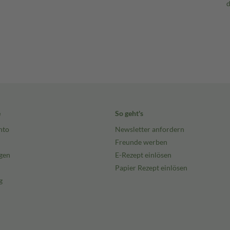
e
So geht's
nto
Newsletter anfordern
Freunde werben
gen
E-Rezept einlösen
Papier Rezept einlösen
g