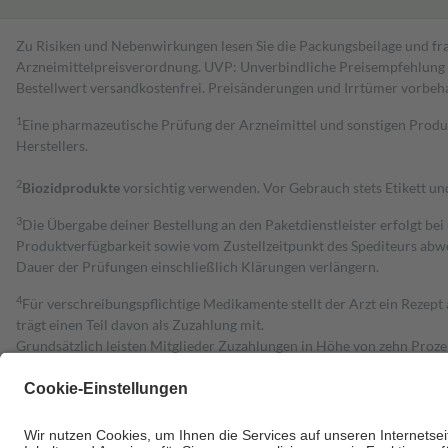
Zu Risiken und Nebenwirkungen lesen Sie die Packungsbeilage und fra
Arzneimittelpreisverordnung. UVP: Unverbindliche Preisempfehlung de
Bestell­wert versand­kosten­frei. Preisänderungen und Irrtümer vorbeh
1
Eine pharmazeutische Prüfung der Arzneimittel und sonstigen Pro
Herstellers.
2
Biozidprodukte
vorsichtig verwenden. Vor Gebrauch stets Etikett u
3
Die Übergabe deiner Bestellung an den Paketdienstleister erfolgt bei
Produktverfügbarkeit sowie vom Zustellzeitpunkt des Spediteurs abwe
Dauer der Prüfungen einschließlich Klärungen verlängern.
4
Für verschreibungspflichtige Medikamente stellt der Arzt ein Rezept 
trägt einen Teil davon als Zuzahlung mit.
Grundsätzlich leisten Mitglieder Zuzahlungen in Höhe von zehn Proz
zu entrichten.
Diese Regeln gelten grundsätzlich auch für Online-Apotheken.
Bei Heilmitteln und häuslicher Krankenpflege beträgt die Zuzahlung 
Um das Engagement der Versicherten für ihre eigene Gesundheit zu stä