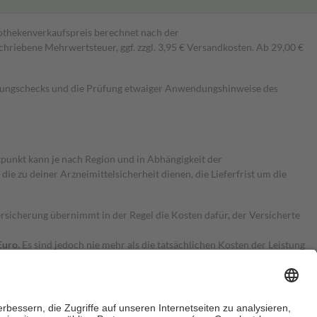
pothekenverkaufspreis berechnet nach der
hriebene Mehrwertsteuer, ggf. zzgl. 3,95 € Versandkosten. Ab 29,00 €
kungschecks und die Prüfung etwaiger Anwendungshinweise des
itpunkt kann je nach Region und in Abhängigkeit der
 zu deiner Arzneimittelsicherheit dienen, die Lieferfrist um die
ersicherung übernimmt in der Regel die Kosten dafür, der Versicherte
Euro.
Es sind jedoch nie mehr als die tatsächlichen Kosten der Leistung
e Zuzahlungen
an bei: