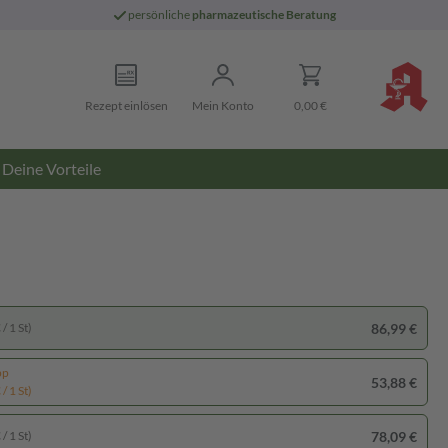
persönliche
pharmazeutische Beratung
Rezept einlösen
Mein Konto
0,00 €
Deine Vorteile
86,99 €
/ 1 St)
pp
53,88 €
/ 1 St)
78,09 €
/ 1 St)