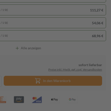
111,27 €
/ 1 St)
54,06 €
/ 1 St)
68,96 €
/ 1 St)
Alle anzeigen
sofort lieferbar
Preise inkl. MwSt. ggf. zzgl. Versandkosten
In den Warenkorb