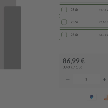
25 St
(4,45 € 
25 St
(2,16 € 
25 St
(2,76 € 
86,99 €
3,48 € / 1 St