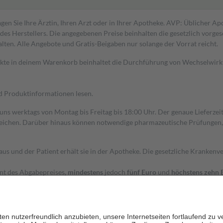
gen Sie Ihre Ärztin, Ihren Arzt oder in Ihrer Apotheke. AVP: Üblicher A
s Herstellers. Die angegebenen Preise beinhalten die gesetzlich vorgesc
alten. Alle Angebote und Gratis-Beigaben nur solange der Vorrat reicht.
dukte in deinem Warenkorb beinhaltet die Durchführung von Wechselwir
nd Produktinformationen lesen.
 uns werktags von Montag bis Freitag bis 18:00 Uhr. Der genaue Lieferze
ichen. Darüber hinaus können notwendige pharmazeutische Prüfungen, die
aus und der Patient erhält sie in der Apotheke. Die gesetzliche Krankenv
ent des Abgabepreises,
mindestens
jedoch
fünf Euro
und
höchstens zehn 
zehn Prozent der Kosten sowie zehn Euro je Verordnung.
rken und die besondere Stellung der Familie zu unterstützen, fallen
kein