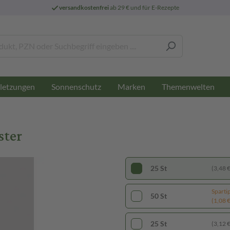
versandkostenfrei
ab 29 € und für E-Rezepte
letzungen
Sonnenschutz
Marken
Themenwelten
ster
25 St
(3,48 € 
Sparti
50 St
(1,08 € 
25 St
(3,12 € 