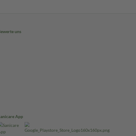
Bewerte uns
Sanicare App