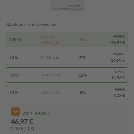
Abbildung kann abweichen
49,98 €
Spartipp
120 St
-6%
46,97 €
(0,39 € / 1 St)
29,49 €
60 St
-9%
(0,44 € / 1 St)
26,69 €
16,95 €
30 St
-12%
(0,50 € / 1 St)
14,93 €
9,50 €
10 St
-8%
(0,87 € / 1 St)
8,72 €
-6%
AVP:
49,98 €
46,97 €
0,39 € / 1 St