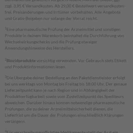
zzgl. 3,95 € Versandkosten. Ab 29,00 € Bestell­wert versand­kosten­
frei. Preisänderungen und Irrtümer vorbehalten. Alle Angebote
und Gratis-Beigaben nur solange der Vorrat reicht.
1
Eine pharmazeutische Prüfung der Arzneimittel und sonstigen
Produkte in deinem Warenkorb beinhaltet die Durchführung von
Wechselwirkungschecks und die Prüfung etwaiger
Anwendungshinweise des Herstellers.
2
Biozidprodukte
vorsichtig verwenden. Vor Gebrauch stets Etikett
und Produktinformationen lesen.
3
Die Übergabe deiner Bestellung an den Paketdienstleister erfolgt
bei uns werktags von Montag bis Freitag bis 18:00 Uhr. Der genaue
Lieferzeitpunkt kann je nach Region und in Abhängigkeit der
Produktverfügbarkeit sowie vom Zustellzeitpunkt des Spediteurs
abweichen. Darüber hinaus können notwendige pharmazeutische
Prüfungen, die zu deiner Arzneimittelsicherheit dienen, die
Lieferfrist um die Dauer der Prüfungen einschließlich Klärungen
verlängern.
4
Für verschreibungspflichtige Medikamente stellt der Arzt ein