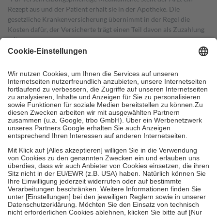
Rezept aus und der Patient erhält sie in der Apotheke. Die
gesetzliche Krankenversicherung übernimmt in der Regel die
Kosten dafür, der Versicherte trägt einen Teil davon als Zuzahlung
mit.
Grundsätzlich leisten Mitglieder Zuzahlungen in Höhe von zehn
Prozent des Abgabepreises,
mindestens
jedoch
fünf Euro
und
höchstens zehn Euro.
Es sind jedoch nie mehr als die tatsächlichen
Kosten der Leistung zu entrichten.
Diese Regeln gelten grundsätzlich auch für Online-Apotheken.
Bei Heilmitteln und häuslicher Krankenpflege beträgt die
Zuzahlung zehn Prozent der Kosten sowie zehn Euro je
Verordnung.
Um das Engagement der Versicherten für ihre eigene Gesundheit zu
stärken und die besondere Stellung der Familie zu unterstützen,
fallen
keine Zuzahlungen
an bei:
• Kindern und Jugendlichen bis zum vollendeten 18. Lebensjahr
mit Ausnahme der Fahrkosten
• Untersuchungen zur Vorsorge und Früherkennung, die von der
GKV getragen werden
• empfohlenen Schutzimpfungen
• Harn- und Blutteststreifen