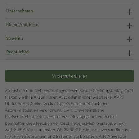
Unternehmen
Meine Apotheke
So geht's
Rechtliches
Widerruf erklären
Zu Risiken und Nebenwirkungen lesen Sie die Packungsbeilage und
fragen Sie Ihre Ärztin, Ihren Arzt oder in Ihrer Apotheke. AVP:
Üblicher Apothekenverkaufspreis berechnet nach der
Arzneimittelpreisverordnung. UVP: Unverbindliche
Preisempfehlung des Herstellers. Die angegebenen Preise
beinhalten die gesetzlich vorgeschriebene Mehrwertsteuer, ggf.
zzgl. 3,95 € Versandkosten. Ab 29,00 € Bestell­wert versand­kosten­
frei. Preisänderungen und Irrtümer vorbehalten. Alle Angebote