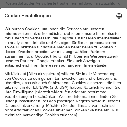
Kosten dafür, der Versicherte trägt einen Teil davon als Zuzahlung
mit.
Grundsätzlich leisten Mitglieder Zuzahlungen in Höhe von zehn
Prozent des Abgabepreises,
mindestens
jedoch
fünf Euro
und
höchstens zehn Euro.
Es sind jedoch nie mehr als die tatsächlichen
Kosten der Leistung zu entrichten.
Diese Regeln gelten grundsätzlich auch für Online-Apotheken.
Bei Heilmitteln und häuslicher Krankenpflege beträgt die
Zuzahlung zehn Prozent der Kosten sowie zehn Euro je
Verordnung.
Um das Engagement der Versicherten für ihre eigene Gesundheit zu
stärken und die besondere Stellung der Familie zu unterstützen,
fallen
keine Zuzahlungen
an bei:
• Kindern und Jugendlichen bis zum vollendeten 18. Lebensjahr
mit Ausnahme der Fahrkosten
• Untersuchungen zur Vorsorge und Früherkennung, die von der
GKV getragen werden
• empfohlenen Schutzimpfungen
• Harn- und Blutteststreifen
Wir nutzen Trusted Shops als unabhängigen Dienstleister für die
Einholung von Bewertungen. Trusted Shops hat Maßnahmen