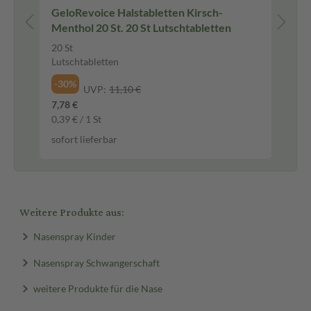
GeloRevoice Halstabletten Kirsch-
Pi
Menthol 20 St. 20 St Lutschtabletten
Ja
Ki
20 St
50 
Lutschtabletten
Sal
-30%
-3
UVP:
11,10 €
7,78 €
7,9
0,39 € / 1 St
158
sofort lieferbar
sof
Weitere Produkte aus:
Nasenspray Kinder
Nasenspray Schwangerschaft
weitere Produkte für die Nase