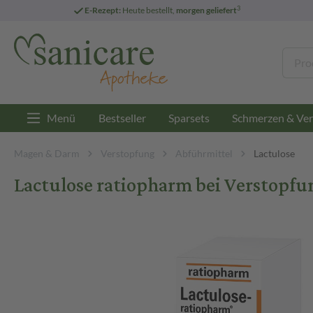
3
E-Rezept:
Heute bestellt,
morgen geliefert
Menü
Bestseller
Sparsets
Schmerzen & Ver
Magen & Darm
Verstopfung
Abführmittel
Lactulose
Lactulose ratiopharm bei Verstopfu