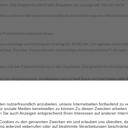
alten. Alle Angebote und Gratis-Beigaben nur solange der Vorrat reicht.
dukte in deinem Warenkorb beinhaltet die Durchführung von Wechselwir
nd Produktinformationen lesen.
 uns werktags von Montag bis Freitag bis 18:00 Uhr. Der genaue Lieferze
ichen. Darüber hinaus können notwendige pharmazeutische Prüfungen, die
aus und der Patient erhält sie in der Apotheke. Die gesetzliche Krankenv
ent des Abgabepreises,
mindestens
jedoch
fünf Euro
und
höchstens zehn 
zehn Prozent der Kosten sowie zehn Euro je Verordnung.
rken und die besondere Stellung der Familie zu unterstützen, fallen
kein
 Ausnahme der Fahrkosten
 getragen werden