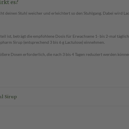
rkt es?
cht deinen Stuhl weicher und erleichtert so den Stuhlgang. Dabei wird 
l ist, beträgt die empfohlene Dosis für Erwachsene 1- bis 2-mal täglich
tiopharm Sirup (entsprechend 3 bis 6 g Lactulose) einnehmen.
ßere Dosen erforderlich, die nach 3 bis 4 Tagen reduziert werden könne
l Sirup