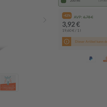
200 ml
(19,60 €
-42%
AVP:
6,78 €
3,92 €
19,60 € / 1 l
Dieser Artikel kann d