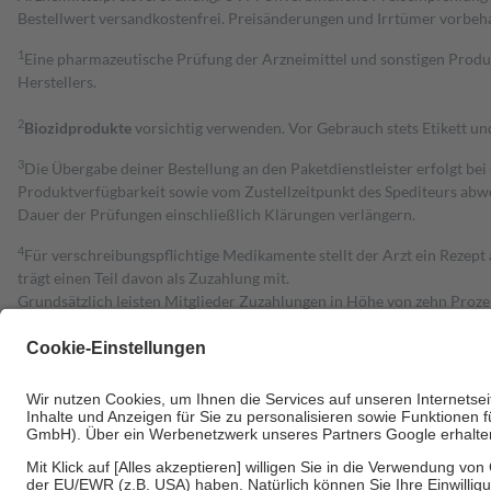
Bestell­wert versand­kosten­frei. Preisänderungen und Irrtümer vorbeh
1
Eine pharmazeutische Prüfung der Arzneimittel und sonstigen Pro
Herstellers.
2
Biozidprodukte
vorsichtig verwenden. Vor Gebrauch stets Etikett u
3
Die Übergabe deiner Bestellung an den Paketdienstleister erfolgt bei
Produktverfügbarkeit sowie vom Zustellzeitpunkt des Spediteurs abwe
Dauer der Prüfungen einschließlich Klärungen verlängern.
4
Für verschreibungspflichtige Medikamente stellt der Arzt ein Rezept 
trägt einen Teil davon als Zuzahlung mit.
Grundsätzlich leisten Mitglieder Zuzahlungen in Höhe von zehn Proz
zu entrichten.
Diese Regeln gelten grundsätzlich auch für Online-Apotheken.
Bei Heilmitteln und häuslicher Krankenpflege beträgt die Zuzahlung 
Um das Engagement der Versicherten für ihre eigene Gesundheit zu stä
• Kindern und Jugendlichen bis zum vollendeten 18. Lebensjahr mit
• Untersuchungen zur Vorsorge und Früherkennung, die von der GKV
• empfohlenen Schutzimpfungen
• Harn- und Blutteststreifen