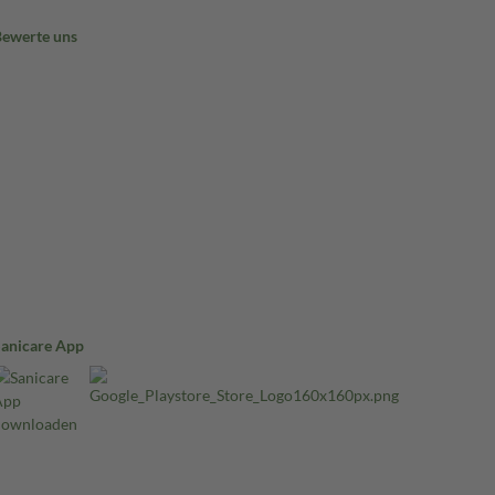
Bewerte uns
Sanicare App