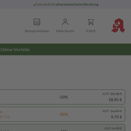
persönliche
pharmazeutische Beratung
Rezept einlösen
Mein Konto
0,00 €
Deine Vorteile
AVP:
28,38 €
-33%
18,95 €
AVP:
16,89 €
pp
-42%
9,75 €
 / 1 l)
AVP:
6,78 €