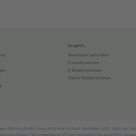
e
So geht's
nto
Newsletter anfordern
Freunde werben
gen
E-Rezept einlösen
Papier Rezept einlösen
g
gen Sie Ihre Ärztin, Ihren Arzt oder in Ihrer Apotheke. AVP: Üblicher A
s Herstellers. Die angegebenen Preise beinhalten die gesetzlich vorgesc