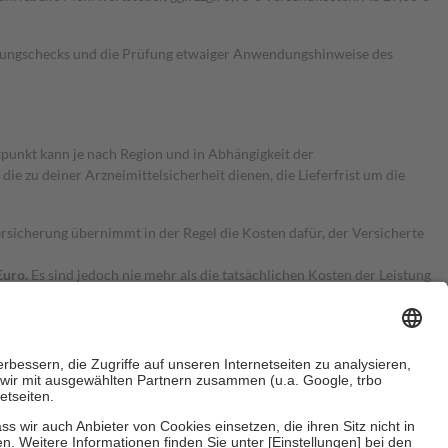
kungschecks und die Prüfung etwaiger Anwendungshinweise des
itpunkt kann je nach Region und in Abhängigkeit der
 zu deiner Arzneimittelsicherheit dienen, die Lieferfrist um die
ersicherung übernimmt in der Regel die Kosten dafür, der Versicherte
Euro.
Es sind jedoch nie mehr als die tatsächlichen Kosten der Leistung
e Zuzahlungen
an bei: