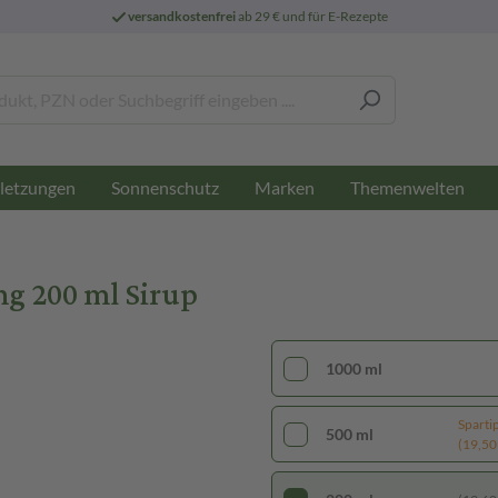
versandkostenfrei
ab 29 € und für E-Rezepte
letzungen
Sonnenschutz
Marken
Themenwelten
ng 200 ml Sirup
1000 ml
Sparti
500 ml
(19,50 €