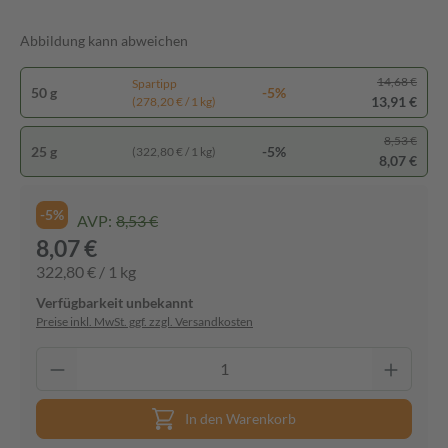
Abbildung kann abweichen
14,68 €
Spartipp
50 g
-5%
13,91 €
(278,20 € / 1 kg)
8,53 €
25 g
-5%
(322,80 € / 1 kg)
8,07 €
-5%
AVP:
8,53 €
8,07 €
322,80 € / 1 kg
Verfügbarkeit unbekannt
Preise inkl. MwSt. ggf. zzgl. Versandkosten
In den Warenkorb