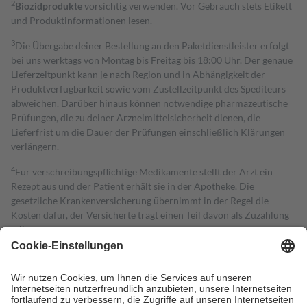
2
Biozidprodukte
vorsichtig verwenden. Vor Gebrauch stets Etikett
und Produktinformationen lesen.
3
Die Übergabe deiner Bestellung an den Paketdienstleister erfolgt
bei uns werktags von Montag bis Freitag bis 18:00 Uhr. Der genaue
Lieferzeitpunkt kann je nach Region und in Abhängigkeit der
Produktverfügbarkeit sowie vom Zustellzeitpunkt des Spediteurs
abweichen. Darüber hinaus können notwendige pharmazeutische
Prüfungen, die zu deiner Arzneimittelsicherheit dienen, die
Lieferfrist um die Dauer der Prüfungen einschließlich Klärungen
verlängern.
4
Für verschreibungspflichtige Medikamente stellt der Arzt ein
Rezept aus und der Patient erhält sie in der Apotheke. Die
gesetzliche Krankenversicherung übernimmt in der Regel die
Kosten dafür, der Versicherte trägt einen Teil davon als Zuzahlung
mit.
Grundsätzlich leisten Mitglieder Zuzahlungen in Höhe von zehn
Prozent des Abgabepreises,
mindestens
jedoch
fünf Euro
und
höchstens zehn Euro.
Es sind jedoch nie mehr als die tatsächlichen
Kosten der Leistung zu entrichten.
Diese Regeln gelten grundsätzlich auch für Online-Apotheken.