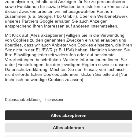
Bei Heilmitteln und häuslicher Krankenpflege beträgt die
Zuzahlung zehn Prozent der Kosten sowie zehn Euro je
Verordnung.
Um das Engagement der Versicherten für ihre eigene Gesundheit zu
stärken und die besondere Stellung der Familie zu unterstützen,
fallen
keine Zuzahlungen
an bei:
• Kindern und Jugendlichen bis zum vollendeten 18. Lebensjahr
mit Ausnahme der Fahrkosten
• Untersuchungen zur Vorsorge und Früherkennung, die von der
GKV getragen werden
• empfohlenen Schutzimpfungen
• Harn- und Blutteststreifen
Wir nutzen Trusted Shops als unabhängigen Dienstleister für die
Einholung von Bewertungen. Trusted Shops hat Maßnahmen
getroffen, um sicherzustellen, dass es sich um echte Bewertungen
handelt. Mehr Informationen findest du hier:
https://help.etrusted.com/hc/de/articles/4419944605341
Einige Bilder und Inhalte wurden unter Zuhilfenahme künstlicher
Intelligenz erstellt.