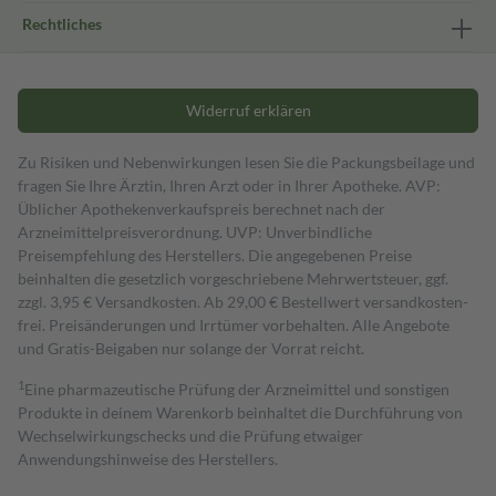
Rechtliches
Widerruf erklären
Zu Risiken und Nebenwirkungen lesen Sie die Packungsbeilage und
fragen Sie Ihre Ärztin, Ihren Arzt oder in Ihrer Apotheke. AVP:
Üblicher Apothekenverkaufspreis berechnet nach der
Arzneimittelpreisverordnung. UVP: Unverbindliche
Preisempfehlung des Herstellers. Die angegebenen Preise
beinhalten die gesetzlich vorgeschriebene Mehrwertsteuer, ggf.
zzgl. 3,95 € Versandkosten. Ab 29,00 € Bestell­wert versand­kosten­
frei. Preisänderungen und Irrtümer vorbehalten. Alle Angebote
und Gratis-Beigaben nur solange der Vorrat reicht.
1
Eine pharmazeutische Prüfung der Arzneimittel und sonstigen
Produkte in deinem Warenkorb beinhaltet die Durchführung von
Wechselwirkungschecks und die Prüfung etwaiger
Anwendungshinweise des Herstellers.