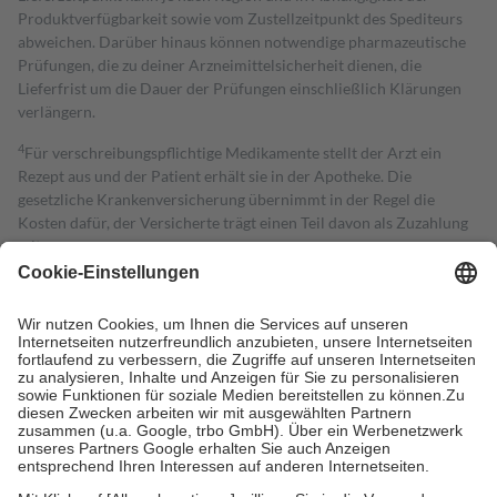
Produktverfügbarkeit sowie vom Zustellzeitpunkt des Spediteurs
abweichen. Darüber hinaus können notwendige pharmazeutische
Prüfungen, die zu deiner Arzneimittelsicherheit dienen, die
Lieferfrist um die Dauer der Prüfungen einschließlich Klärungen
verlängern.
4
Für verschreibungspflichtige Medikamente stellt der Arzt ein
Rezept aus und der Patient erhält sie in der Apotheke. Die
gesetzliche Krankenversicherung übernimmt in der Regel die
Kosten dafür, der Versicherte trägt einen Teil davon als Zuzahlung
mit.
Grundsätzlich leisten Mitglieder Zuzahlungen in Höhe von zehn
Prozent des Abgabepreises,
mindestens
jedoch
fünf Euro
und
höchstens zehn Euro.
Es sind jedoch nie mehr als die tatsächlichen
Kosten der Leistung zu entrichten.
Diese Regeln gelten grundsätzlich auch für Online-Apotheken.
Bei Heilmitteln und häuslicher Krankenpflege beträgt die
Zuzahlung zehn Prozent der Kosten sowie zehn Euro je
Verordnung.
Um das Engagement der Versicherten für ihre eigene Gesundheit zu
stärken und die besondere Stellung der Familie zu unterstützen,