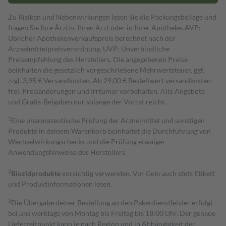
Zu Risiken und Nebenwirkungen lesen Sie die Packungsbeilage und
fragen Sie Ihre Ärztin, Ihren Arzt oder in Ihrer Apotheke. AVP:
Üblicher Apothekenverkaufspreis berechnet nach der
Arzneimittelpreisverordnung. UVP: Unverbindliche
Preisempfehlung des Herstellers. Die angegebenen Preise
beinhalten die gesetzlich vorgeschriebene Mehrwertsteuer, ggf.
zzgl. 3,95 € Versandkosten. Ab 29,00 € Bestell­wert versand­kosten­
frei. Preisänderungen und Irrtümer vorbehalten. Alle Angebote
und Gratis-Beigaben nur solange der Vorrat reicht.
1
Eine pharmazeutische Prüfung der Arzneimittel und sonstigen
Produkte in deinem Warenkorb beinhaltet die Durchführung von
Wechselwirkungschecks und die Prüfung etwaiger
Anwendungshinweise des Herstellers.
2
Biozidprodukte
vorsichtig verwenden. Vor Gebrauch stets Etikett
und Produktinformationen lesen.
3
Die Übergabe deiner Bestellung an den Paketdienstleister erfolgt
bei uns werktags von Montag bis Freitag bis 18:00 Uhr. Der genaue
Lieferzeitpunkt kann je nach Region und in Abhängigkeit der