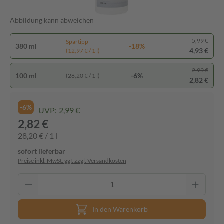
Abbildung kann abweichen
5,99 €
Spartipp
380 ml
-18%
4,93 €
(12,97 € / 1 l)
2,99 €
100 ml
-6%
(28,20 € / 1 l)
2,82 €
-6%
UVP:
2,99 €
2,82 €
28,20 € / 1 l
sofort lieferbar
Preise inkl. MwSt. ggf. zzgl. Versandkosten
In den Warenkorb