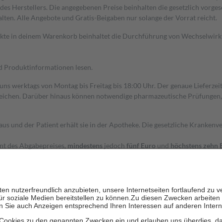
s Herstellers. Die angegebenen Preise beinhalten die gesetzlich vorgesc
alten. Alle Angebote und Gratis-Beigaben nur solange der Vorrat reicht.
dukte in deinem Warenkorb beinhaltet die Durchführung von Wechselwir
nd Produktinformationen lesen.
 uns werktags von Montag bis Freitag bis 18:00 Uhr. Der genaue Lieferze
ichen. Darüber hinaus können notwendige pharmazeutische Prüfungen, die
aus und der Patient erhält sie in der Apotheke. Die gesetzliche Krankenv
ent des Abgabepreises,
mindestens
jedoch
fünf Euro
und
höchstens zehn 
zehn Prozent der Kosten sowie zehn Euro je Verordnung.
rken und die besondere Stellung der Familie zu unterstützen, fallen
kein
 Ausnahme der Fahrkosten
 getragen werden