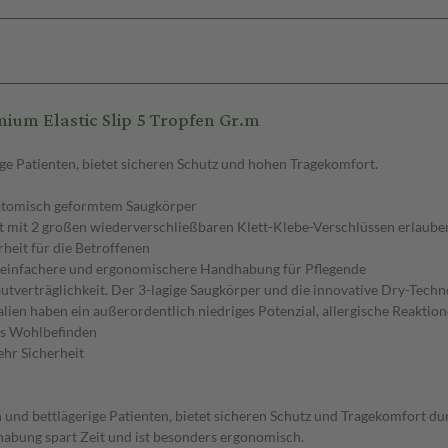
ium Elastic Slip 5 Tropfen Gr.m
ige Patienten, bietet sicheren Schutz und hohen Tragekomfort.
anatomisch geformtem Saugkörper
iert mit 2 großen wiederverschließbaren Klett-Klebe-Verschlüssen erla
heit für die Betroffenen
e einfachere und ergonomischere Handhabung für Pflegende
utverträglichkeit. Der 3-lagige Saugkörper und die innovative Dry-Tech
lien haben ein außerordentlich niedriges Potenzial, allergische Reaktio
es Wohlbefinden
ehr Sicherheit
n und bettlägerige Patienten, bietet sicheren Schutz und Tragekomfort du
habung spart Zeit und ist besonders ergonomisch.