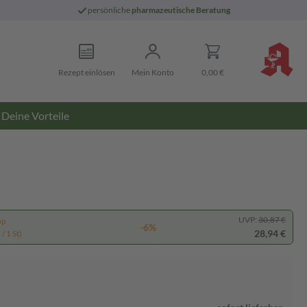
persönliche
pharmazeutische Beratung
Rezept einlösen
Mein Konto
0,00 €
Deine Vorteile
UVP:
30,87 €
pp
-6%
28,94 €
/ 1 St)