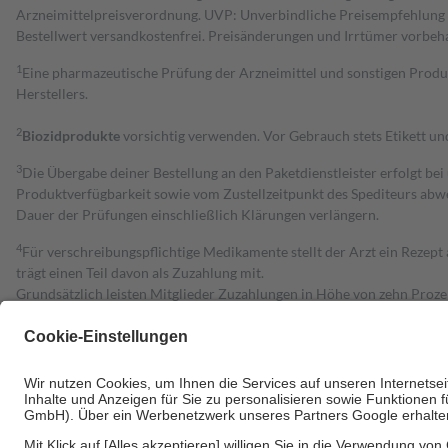
Arzneimittelpreisverordnung. UVP: Unverbindliche Preisempfehlung de
Bestell­wert versand­kosten­frei. Preisänderungen und Irrtümer vorbeh
1
Eine pharmazeutische Prüfung der Arzneimittel und sonstigen Pro
Herstellers.
2
Biozidprodukte
vorsichtig verwenden. Vor Gebrauch stets Etikett u
3
Die Übergabe deiner Bestellung an den Paketdienstleister erfolgt bei
Produktverfügbarkeit sowie vom Zustellzeitpunkt des Spediteurs abwe
Dauer der Prüfungen einschließlich Klärungen verlängern.
4
Für verschreibungspflichtige Medikamente stellt der Arzt ein Rezept 
trägt einen Teil davon als Zuzahlung mit.
Grundsätzlich leisten Mitglieder Zuzahlungen in Höhe von zehn Proz
zu entrichten.
Diese Regeln gelten grundsätzlich auch für Online-Apotheken.
Bei Heilmitteln und häuslicher Krankenpflege beträgt die Zuzahlung 
Um das Engagement der Versicherten für ihre eigene Gesundheit zu stä
• Kindern und Jugendlichen bis zum vollendeten 18. Lebensjahr mit
• Untersuchungen zur Vorsorge und Früherkennung, die von der GKV
• empfohlenen Schutzimpfungen