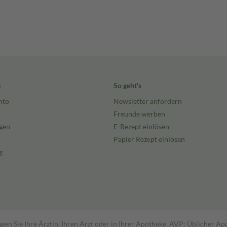
e
So geht's
nto
Newsletter anfordern
Freunde werben
gen
E-Rezept einlösen
Papier Rezept einlösen
g
gen Sie Ihre Ärztin, Ihren Arzt oder in Ihrer Apotheke. AVP: Üblicher A