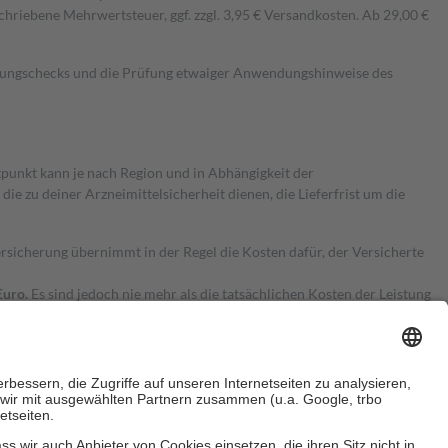
hriebene Mehrwertsteuer, ggf. zzgl. 3,95 € Versandkosten. Ab 29,00 €
kungschecks und die Prüfung etwaiger Anwendungshinweise des
itpunkt kann je nach Region und in Abhängigkeit der
 zu deiner Arzneimittelsicherheit dienen, die Lieferfrist um die
ersicherung übernimmt in der Regel die Kosten dafür, der Versicherte
Euro.
Es sind jedoch nie mehr als die tatsächlichen Kosten der Leistung
e Zuzahlungen
an bei: