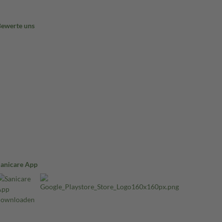
Bewerte uns
Sanicare App