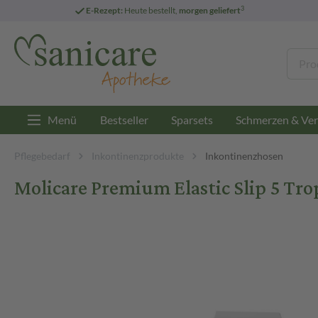
3
E-Rezept:
Heute bestellt,
morgen geliefert
Menü
Bestseller
Sparsets
Schmerzen & Ver
Pflegebedarf
Inkontinenzprodukte
Inkontinenzhosen
Molicare Premium Elastic Slip 5 Tro