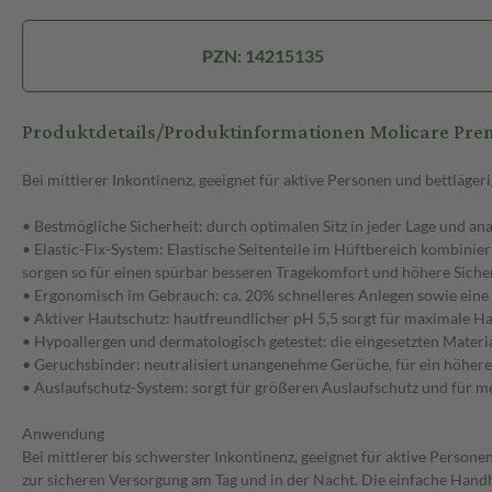
PZN: 14215135
Produktdetails/Produktinformationen Molicare Prem
Bei mittlerer Inkontinenz, geeignet für aktive Personen und bettläger
• Bestmögliche Sicherheit: durch optimalen Sitz in jeder Lage und 
• Elastic-Fix-System: Elastische Seitenteile im Hüftbereich kombin
sorgen so für einen spürbar besseren Tragekomfort und höhere Sicher
• Ergonomisch im Gebrauch: ca. 20% schnelleres Anlegen sowie ein
• Aktiver Hautschutz: hautfreundlicher pH 5,5 sorgt für maximale Ha
• Hypoallergen und dermatologisch getestet: die eingesetzten Materia
• Geruchsbinder: neutralisiert unangenehme Gerüche, für ein höher
• Auslaufschutz-System: sorgt für größeren Auslaufschutz und für m
Anwendung
Bei mittlerer bis schwerster Inkontinenz, geeignet für aktive Persone
zur sicheren Versorgung am Tag und in der Nacht. Die einfache Hand