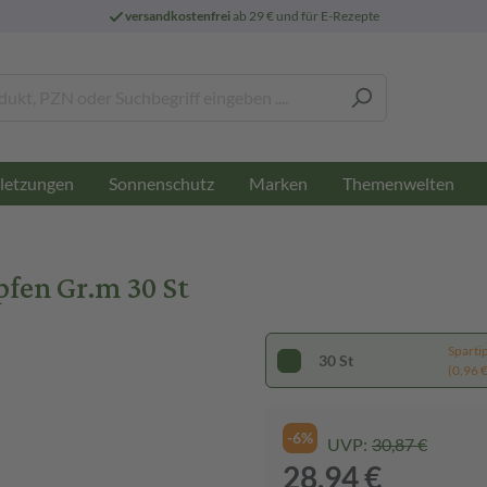
versandkostenfrei
ab 29 € und für E-Rezepte
letzungen
Sonnenschutz
Marken
Themenwelten
pfen Gr.m 30 St
Sparti
30 St
(0,96 € 
-6%
UVP:
30,87 €
28,94 €