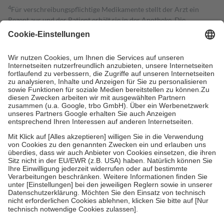
4
Für verschreibungspflichtige Medikamente stellt der Arzt ein
Rezept aus und der Patient erhält sie in der Apotheke. Die
gesetzliche Krankenversicherung übernimmt in der Regel die
Kosten dafür, der Versicherte trägt einen Teil davon als Zuzahlung
mit.
Grundsätzlich leisten Mitglieder Zuzahlungen in Höhe von zehn
Prozent des Abgabepreises,
mindestens
jedoch
fünf Euro
und
höchstens zehn Euro.
Es sind jedoch nie mehr als die tatsächlichen
Kosten der Leistung zu entrichten.
Diese Regeln gelten grundsätzlich auch für Online-Apotheken.
Bei Heilmitteln und häuslicher Krankenpflege beträgt die
Zuzahlung zehn Prozent der Kosten sowie zehn Euro je
Verordnung.
Um das Engagement der Versicherten für ihre eigene Gesundheit zu
stärken und die besondere Stellung der Familie zu unterstützen,
fallen
keine Zuzahlungen
an bei:
• Kindern und Jugendlichen bis zum vollendeten 18. Lebensjahr
mit Ausnahme der Fahrkosten
• Untersuchungen zur Vorsorge und Früherkennung, die von der
GKV getragen werden
• empfohlenen Schutzimpfungen