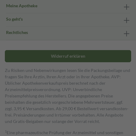
Meine Apotheke
So geht's
Rechtliches
Widerruf erklären
Zu Risiken und Nebenwirkungen lesen Sie die Packungsbeilage und
fragen Sie Ihre Ärztin, Ihren Arzt oder in Ihrer Apotheke. AVP:
Üblicher Apothekenverkaufspreis berechnet nach der
Arzneimittelpreisverordnung. UVP: Unverbindliche
Preisempfehlung des Herstellers. Die angegebenen Preise
beinhalten die gesetzlich vorgeschriebene Mehrwertsteuer, ggf.
zzgl. 3,95 € Versandkosten. Ab 29,00 € Bestell­wert versand­kosten­
frei. Preisänderungen und Irrtümer vorbehalten. Alle Angebote
und Gratis-Beigaben nur solange der Vorrat reicht.
1
Eine pharmazeutische Prüfung der Arzneimittel und sonstigen