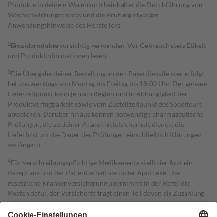
Produkte in deinem Warenkorb beinhaltet die Durchführung von
Wechselwirkungschecks und die Prüfung etwaiger
Anwendungshinweise des Herstellers.
2
Biozidprodukte
vorsichtig verwenden. Vor Gebrauch stets Etikett
und Produktinformationen lesen.
3
Die Übergabe deiner Bestellung an den Paketdienstleister erfolgt
bei uns werktags von Montag bis Freitag bis 18:00 Uhr. Der genaue
Lieferzeitpunkt kann je nach Region und in Abhängigkeit der
Produktverfügbarkeit sowie vom Zustellzeitpunkt des Spediteurs
abweichen. Darüber hinaus können notwendige pharmazeutische
Prüfungen, die zu deiner Arzneimittelsicherheit dienen, die
Lieferfrist um die Dauer der Prüfungen einschließlich Klärungen
verlängern.
4
Für verschreibungspflichtige Medikamente stellt der Arzt ein
Rezept aus und der Patient erhält sie in der Apotheke. Die
gesetzliche Krankenversicherung übernimmt in der Regel die
Kosten dafür, der Versicherte trägt einen Teil davon als Zuzahlung
mit.
Grundsätzlich leisten Mitglieder Zuzahlungen in Höhe von zehn