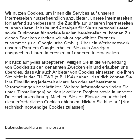
Prozent des Abgabepreises,
mindestens
jedoch
fünf Euro
und
höchstens zehn Euro.
Es sind jedoch nie mehr als die tatsächlichen
Kosten der Leistung zu entrichten.
Diese Regeln gelten grundsätzlich auch für Online-Apotheken.
Bei Heilmitteln und häuslicher Krankenpflege beträgt die
Zuzahlung zehn Prozent der Kosten sowie zehn Euro je
Verordnung.
Um das Engagement der Versicherten für ihre eigene Gesundheit zu
stärken und die besondere Stellung der Familie zu unterstützen,
fallen
keine Zuzahlungen
an bei:
• Kindern und Jugendlichen bis zum vollendeten 18. Lebensjahr
mit Ausnahme der Fahrkosten
• Untersuchungen zur Vorsorge und Früherkennung, die von der
GKV getragen werden
• empfohlenen Schutzimpfungen
• Harn- und Blutteststreifen
Wir nutzen Trusted Shops als unabhängigen Dienstleister für die
Einholung von Bewertungen. Trusted Shops hat Maßnahmen
getroffen, um sicherzustellen, dass es sich um echte Bewertungen
handelt. Mehr Informationen findest du hier: