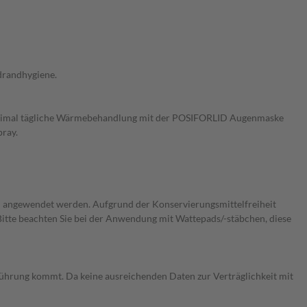
drandhygiene.
weimal tägliche Wärmebehandlung mit der POSIFORLID Augenmaske
pray.
ch angewendet werden. Aufgrund der Konservierungsmittelfreiheit
 Bitte beachten Sie bei der Anwendung mit Wattepads/-stäbchen, diese
ührung kommt. Da keine ausreichenden Daten zur Verträglichkeit mit