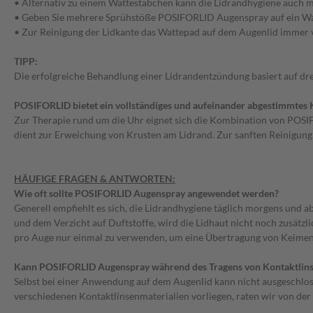
• Alternativ zu einem Wattestäbchen kann die Lidrandhygiene auc
• Geben Sie mehrere Sprühstöße POSIFORLID Augenspray auf ein Watt
• Zur Reinigung der Lidkante das Wattepad auf dem Augenlid immer 
TIPP:
Die erfolgreiche Behandlung einer Lidrandentzündung basiert auf dr
POSIFORLID bietet ein vollständiges und aufeinander abgestimmtes 
Zur Therapie rund um die Uhr eignet sich die Kombination von P
dient zur Erweichung von Krusten am Lidrand. Zur sanften Reinigung
HÄUFIGE FRAGEN & ANTWORTEN:
Wie oft sollte POSIFORLID Augenspray angewendet werden?
Generell empfiehlt es sich, die Lidrandhygiene täglich morgens un
und dem Verzicht auf Duftstoffe, wird die Lidhaut nicht noch zusätzl
pro Auge nur einmal zu verwenden, um eine Übertragung von Keimen
Kann POSIFORLID Augenspray während des Tragens von Kontaktlin
Selbst bei einer Anwendung auf dem Augenlid kann nicht ausgeschlo
verschiedenen Kontaktlinsenmaterialien vorliegen, raten wir von de