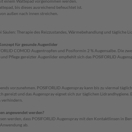
h mit einem Wattepad vorgenommen werden.
epad, bis dieses ausreichend befeuchtet ist.
von außen nach innen streichen.
ei Säulen: Therapie des Reizzustandes, Wärmebehandlung und tägliche Li
Konzept für gesunde Augenlider
OSIFORLID COMOD Augentropfen und Posiformin 2 % Augensalbe. Die z
 und Pflege gereizter Augenlider empfiehlt sich das POSIFORLID Augens
d abends vorzunehmen. POSIFORLID Augenspray kann bis zu viermal tägli
ich gereizt und das Augenspray eignet sich zur täglichen Lidrandhygiene.
 verhindern.
sen angewendet werden?
ssen werden, dass POSIFORLID Augenspray mit den Kontaktlinsen in Ber
r Anwendung ab.