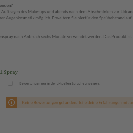
wenden?
Auftragen des Make-ups und abends nach dem Abschminken zur Lidrand
ner Augenkosmetik möglich. Erweitern Sie hierfür den Sprühabstand auf 
spray nach Anbruch sechs Monate verwendet werden. Das Produkt ist seh
l Spray
Bewertungen nur in der aktuellen Sprache anzeigen.
Keine Bewertungen gefunden. Teile deine Erfahrungen mit a