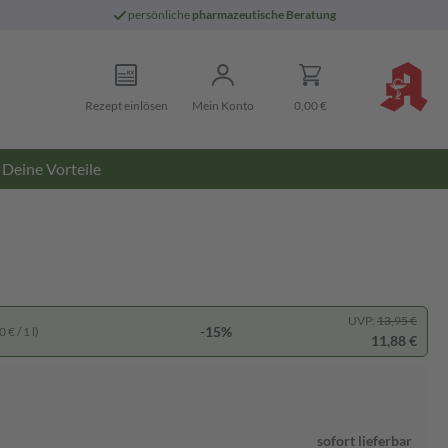
persönliche
pharmazeutische Beratung
Rezept einlösen
Mein Konto
0,00 €
Deine Vorteile
UVP:
13,95 €
-15%
 € / 1 l)
11,88 €
sofort lieferbar