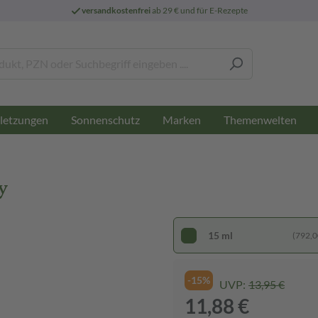
versandkostenfrei
ab 29 € und für E-Rezepte
letzungen
Sonnenschutz
Marken
Themenwelten
y
15 ml
(792,00
-15%
UVP:
13,95 €
11,88 €