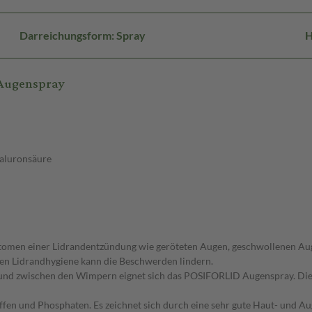
Darreichungsform: Spray
H
 Augenspray
yaluronsäure
mptomen einer Lidrandentzündung wie geröteten Augen, geschwollenen Au
en Lidrandhygiene kann die Beschwerden lindern.
und zwischen den Wimpern eignet sich das POSIFORLID Augenspray. Die L
en und Phosphaten. Es zeichnet sich durch eine sehr gute Haut- und Aug