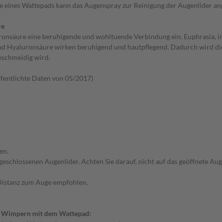
e eines Wattepads kann das Augenspray zur Reinigung der Augenlider a
re
onsäure eine beruhigende und wohltuende Verbindung ein. Euphrasia, i
d Hyaluronsäure wirken beruhigend und hautpflegend. Dadurch wird die em
eschmeidig wird.
fentlichte Daten von 05/2017)
en.
 geschlossenen Augenlider. Achten Sie darauf, nicht auf das geöffnete A
Distanz zum Auge empfohlen.
n Wimpern mit dem Wattepad: