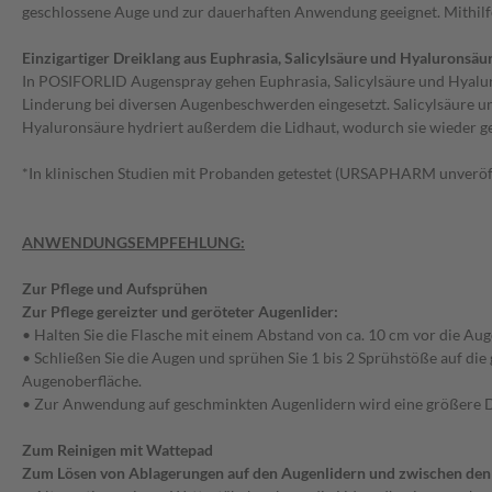
geschlossene Auge und zur dauerhaften Anwendung geeignet. Mithilf
Einzigartiger Dreiklang aus Euphrasia, Salicylsäure und Hyaluronsäu
In POSIFORLID Augenspray gehen Euphrasia, Salicylsäure und Hyalur
Linderung bei diversen Augenbeschwerden eingesetzt. Salicylsäure un
Hyaluronsäure hydriert außerdem die Lidhaut, wodurch sie wieder g
*In klinischen Studien mit Probanden getestet (URSAPHARM unveröf
ANWENDUNGSEMPFEHLUNG:
Zur Pflege und Aufsprühen
Zur Pflege gereizter und geröteter Augenlider:
• Halten Sie die Flasche mit einem Abstand von ca. 10 cm vor die Aug
• Schließen Sie die Augen und sprühen Sie 1 bis 2 Sprühstöße auf die
Augenoberfläche.
• Zur Anwendung auf geschminkten Augenlidern wird eine größere 
Zum Reinigen mit Wattepad
Zum Lösen von Ablagerungen auf den Augenlidern und zwischen de