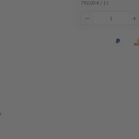
792,00 € / 1 l
r