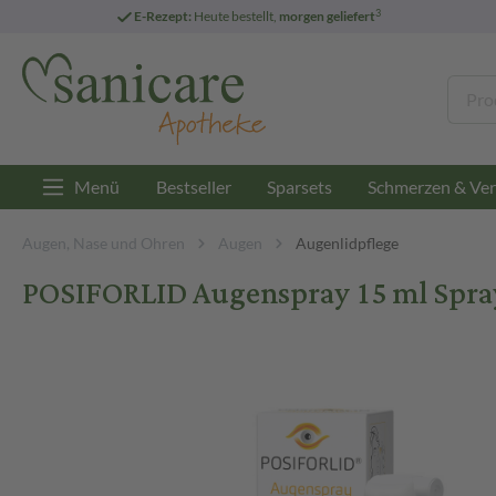
3
E-Rezept:
Heute bestellt,
morgen geliefert
Menü
Bestseller
Sparsets
Schmerzen & Ver
Augen, Nase und Ohren
Augen
Augenlidpflege
POSIFORLID Augenspray 15 ml Spra