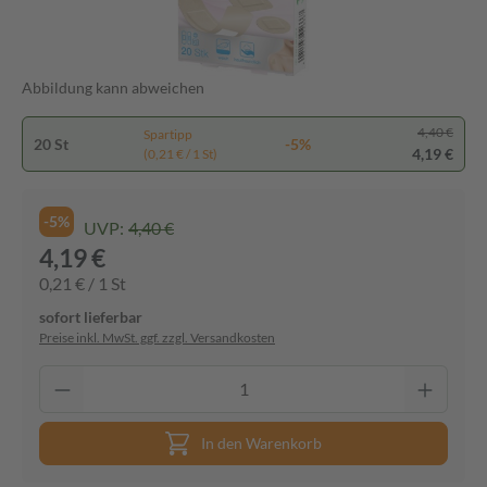
Abbildung kann abweichen
4,40 €
Spartipp
20 St
-5%
4,19 €
(0,21 € / 1 St)
-5%
UVP:
4,40 €
4,19 €
0,21 € / 1 St
sofort lieferbar
Preise inkl. MwSt. ggf. zzgl. Versandkosten
In den Warenkorb