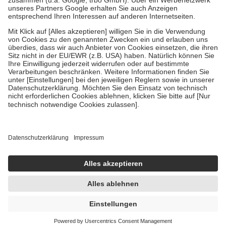
Verordnung.
Um das Engagement der Versicherten für ihre eigene Gesundheit zu
stärken und die besondere Stellung der Familie zu unterstützen,
fallen
keine Zuzahlungen
an bei:
• Kindern und Jugendlichen bis zum vollendeten 18. Lebensjahr
mit Ausnahme der Fahrkosten
• Untersuchungen zur Vorsorge und Früherkennung, die von der
GKV getragen werden
• empfohlenen Schutzimpfungen
• Harn- und Blutteststreifen
Wir nutzen Trusted Shops als unabhängigen Dienstleister für die
Einholung von Bewertungen. Trusted Shops hat Maßnahmen
getroffen, um sicherzustellen, dass es sich um echte Bewertungen
handelt. Mehr Informationen findest du hier:
https://help.etrusted.com/hc/de/articles/4419944605341
Einige Bilder und Inhalte wurden unter Zuhilfenahme künstlicher
Intelligenz erstellt.
UVP:
4,40 €
4,19 €