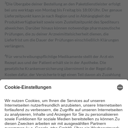
3
Die Übergabe deiner Bestellung an den Paketdienstleister erfolgt
bei uns werktags von Montag bis Freitag bis 18:00 Uhr. Der genaue
Lieferzeitpunkt kann je nach Region und in Abhängigkeit der
Produktverfügbarkeit sowie vom Zustellzeitpunkt des Spediteurs
abweichen. Darüber hinaus können notwendige pharmazeutische
Prüfungen, die zu deiner Arzneimittelsicherheit dienen, die
Lieferfrist um die Dauer der Prüfungen einschließlich Klärungen
verlängern.
4
Für verschreibungspflichtige Medikamente stellt der Arzt ein
Rezept aus und der Patient erhält sie in der Apotheke. Die
gesetzliche Krankenversicherung übernimmt in der Regel die
Kosten dafür, der Versicherte trägt einen Teil davon als Zuzahlung
mit.
Grundsätzlich leisten Mitglieder Zuzahlungen in Höhe von zehn
Prozent des Abgabepreises,
mindestens
jedoch
fünf Euro
und
höchstens zehn Euro.
Es sind jedoch nie mehr als die tatsächlichen
Kosten der Leistung zu entrichten.
Diese Regeln gelten grundsätzlich auch für Online-Apotheken.
Bei Heilmitteln und häuslicher Krankenpflege beträgt die
Zuzahlung zehn Prozent der Kosten sowie zehn Euro je