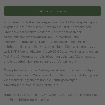
Widerruf erklären
Zu Risiken und Nebenwirkungen lesen Sie die Packungsbeilage und
fragen Sie Ihre Ärztin, Ihren Arzt oder in Ihrer Apotheke. AVP:
Üblicher Apothekenverkaufspreis berechnet nach der
Arzneimittelpreisverordnung. UVP: Unverbindliche
Preisempfehlung des Herstellers. Die angegebenen Preise
beinhalten die gesetzlich vorgeschriebene Mehrwertsteuer, ggf.
zzgl. 3,95 € Versandkosten. Ab 29,00 € Bestell­wert versand­kosten­
frei. Preisänderungen und Irrtümer vorbehalten. Alle Angebote
und Gratis-Beigaben nur solange der Vorrat reicht.
1
Eine pharmazeutische Prüfung der Arzneimittel und sonstigen
Produkte in deinem Warenkorb beinhaltet die Durchführung von
Wechselwirkungschecks und die Prüfung etwaiger
Anwendungshinweise des Herstellers.
2
Biozidprodukte
vorsichtig verwenden. Vor Gebrauch stets Etikett
und Produktinformationen lesen.