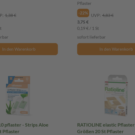
Pflaster
-22%
P:
1,38 €
UVP:
4,83 €
3,75 €
t
0,19 € / 1 St
erbar
sofort lieferbar
In den Warenkorb
In den Warenkorb
0 pflaster - Strips Aloe
RATIOLINE elastic Pflasters
t Pflaster
Größen 20 St Pflaster