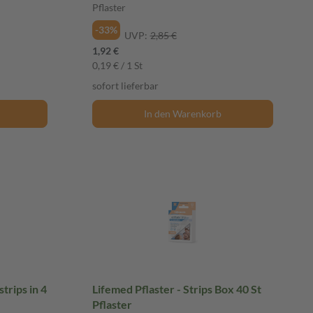
Pflaster
-33%
UVP:
2,85 €
1,92 €
0,19 € / 1 St
sofort lieferbar
In den Warenkorb
trips in 4
Lifemed Pflaster - Strips Box 40 St
Pflaster