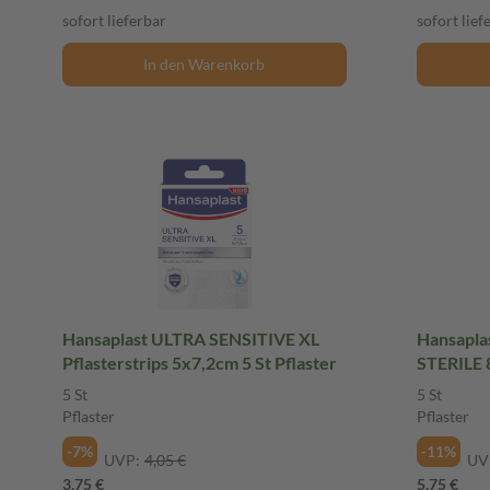
sofort lieferbar
sofort lief
In den Warenkorb
Hansaplast ULTRA SENSITIVE XL
Hansapl
Pflasterstrips 5x7,2cm 5 St Pflaster
STERILE 8
5 St
5 St
Pflaster
Pflaster
-7%
-11%
UVP:
4,05 €
UV
3,75 €
5,75 €