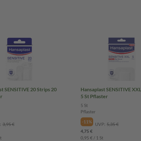
t SENSITIVE 20 Strips 20
Hansaplast SENSITIVE XX
er
5 St Pflaster
5 St
Pflaster
-11%
:
3,95 €
UVP:
5,35 €
4,75 €
t
0,95 € / 1 St