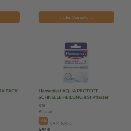
In den Warenkorb
MIX PACK
Hansaplast AQUA PROTECT
SCHNELLE HEILUNG 8 St Pflaster
8 St
Pflaster
-0%
UVP:
6,95 €
6,94 €