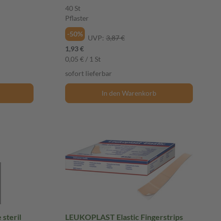
40 St
Pflaster
-50%
UVP:
3,87 €
1,93 €
0,05 € / 1 St
sofort lieferbar
In den Warenkorb
steril
LEUKOPLAST Elastic Fingerstrips