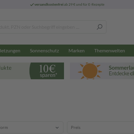
versandkostenfrei
ab 29 € und für E-Rezepte
letzungen
Sonnenschutz
Marken
Themenwelten
form
Preis