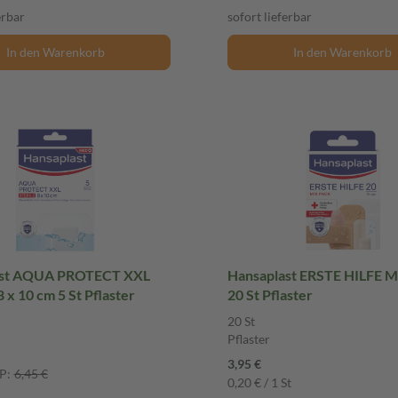
erbar
sofort lieferbar
In den Warenkorb
In den Warenkorb
ast AQUA PROTECT XXL
Hansaplast ERSTE HILFE 
 x 10 cm 5 St Pflaster
20 St Pflaster
20 St
Pflaster
3,95 €
P:
6,45 €
0,20 € / 1 St