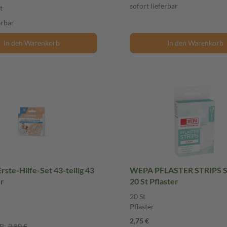
sofort lieferbar
t
erbar
In den Warenkorb
In den Warenkorb
rste-Hilfe-Set 43-teilig 43
WEPA PFLASTER STRIPS 
er
20 St Pflaster
20 St
Pflaster
2,75 €
P:
2,80 €