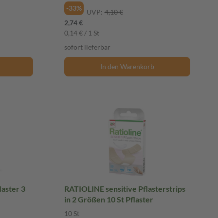
-33%
UVP:
4,10 €
2,74 €
0,14 € / 1 St
sofort lieferbar
In den Warenkorb
laster 3
RATIOLINE sensitive Pflasterstrips
in 2 Größen 10 St Pflaster
10 St