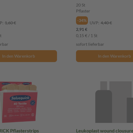
20 St
Pflaster
-34%
P:
1,60 €
UVP:
4,40 €
2,91 €
t
0,15 € / 1 St
erbar
sofort lieferbar
In den Warenkorb
In den Warenkorb
CK Pflasterstrips
Leukoplast wound clousure 