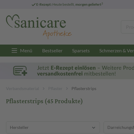
3
E-Rezept:
Heute bestellt,
morgen geliefert
Menü
Bestseller
Sparsets
Schmerzen & Ver
Verbandsmaterial
Pflaster
Pflasterstrips
Pflasterstrips
(45 Produkte)
Hersteller
Darreichungs