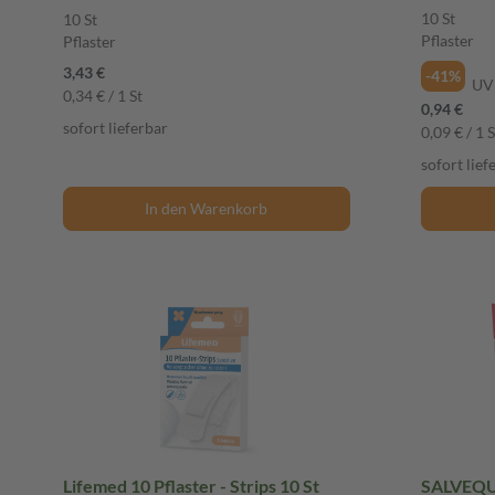
10 St
10 St
Pflaster
Pflaster
3,43 €
-41%
UV
0,34 € / 1 St
0,94 €
sofort lieferbar
0,09 € / 1 S
sofort lief
In den Warenkorb
Lifemed 10 Pflaster - Strips 10 St
SALVEQUI