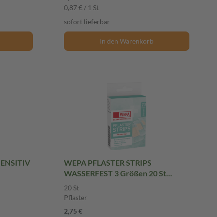
0,87 € / 1 St
sofort lieferbar
In den Warenkorb
SENSITIV
WEPA PFLASTER STRIPS
WASSERFEST 3 Größen 20 St
Pflaster
20 St
Pflaster
2,75 €