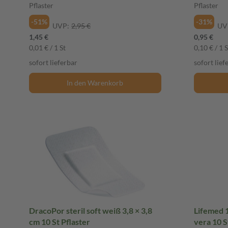
Pflaster
Pflaster
-51%
-31%
UVP:
2,95 €
UV
1,45 €
0,95 €
0,01 € / 1 St
0,10 € / 1 S
sofort lieferbar
sofort lief
In den Warenkorb
DracoPor steril soft weiß 3,8 × 3,8
Lifemed 1
cm 10 St Pflaster
vera 10 S