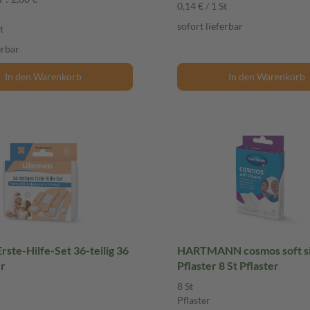
0,14 € / 1 St
sofort lieferbar
t
erbar
In den Warenkorb
In den Warenkorb
rste-Hilfe-Set 36-teilig 36
HARTMANN cosmos soft si
er
Pflaster 8 St Pflaster
8 St
Pflaster