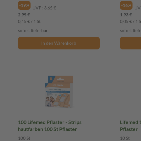
-19%
-16%
UVP:
3,65 €
UV
2,95 €
1,93 €
0,15 € / 1 St
0,05 € / 1 S
sofort lieferbar
sofort lief
In den Warenkorb
100 Lifemed Pflaster - Strips
Lifemed 1
hautfarben 100 St Pflaster
Pflaster
100 St
10 St