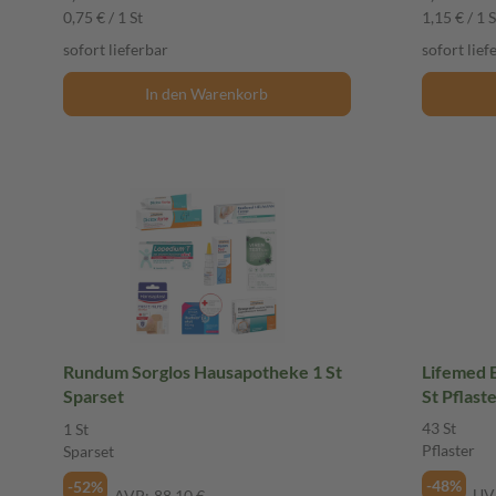
0,75 € / 1 St
1,15 € / 1 S
sofort lieferbar
sofort lief
In den Warenkorb
Rundum Sorglos Hausapotheke 1 St
Lifemed E
Sparset
St Pflast
43 St
1 St
Pflaster
Sparset
-48%
-52%
UV
AVP:
88,10 €