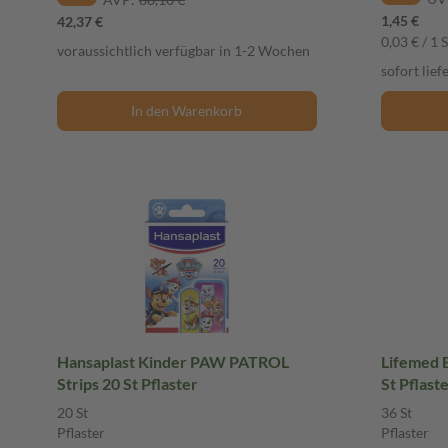
1,45 €
42,37 €
0,03 € / 1 S
voraussichtlich verfügbar in 1-2 Wochen
sofort lief
In den Warenkorb
Hansaplast Kinder PAW PATROL
Lifemed E
Strips 20 St Pflaster
St Pflast
20 St
36 St
Pflaster
Pflaster