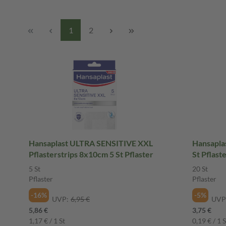
1
2
Hansaplast ULTRA SENSITIVE XXL
Hansaplas
Pflasterstrips 8x10cm 5 St Pflaster
St Pflast
5 St
20 St
Pflaster
Pflaster
-16%
-5%
UVP:
6,95 €
UVP
5,86 €
3,75 €
1,17 € / 1 St
0,19 € / 1 S