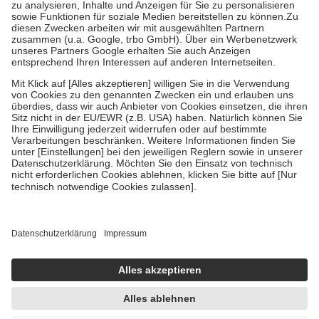
Bei Heilmitteln und häuslicher Krankenpflege beträgt die
Zuzahlung zehn Prozent der Kosten sowie zehn Euro je
Verordnung.
Um das Engagement der Versicherten für ihre eigene Gesundheit zu
stärken und die besondere Stellung der Familie zu unterstützen,
fallen
keine Zuzahlungen
an bei:
• Kindern und Jugendlichen bis zum vollendeten 18. Lebensjahr
mit Ausnahme der Fahrkosten
• Untersuchungen zur Vorsorge und Früherkennung, die von der
GKV getragen werden
• empfohlenen Schutzimpfungen
• Harn- und Blutteststreifen
Wir nutzen Trusted Shops als unabhängigen Dienstleister für die
Einholung von Bewertungen. Trusted Shops hat Maßnahmen
getroffen, um sicherzustellen, dass es sich um echte Bewertungen
handelt. Mehr Informationen findest du hier:
https://help.etrusted.com/hc/de/articles/4419944605341
Einige Bilder und Inhalte wurden unter Zuhilfenahme künstlicher
Intelligenz erstellt.