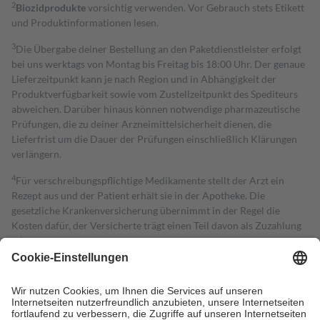
2
Biozidprodukte
vorsichtig verwenden. Vor Gebrauch stets Etikett
und Produktinformationen lesen.
3
Die Übergabe deiner Bestellung an den Paketdienstleister erfolgt
bei uns werktags von Montag bis Freitag bis 18:00 Uhr. Der genaue
Lieferzeitpunkt kann je nach Region und in Abhängigkeit der
Produktverfügbarkeit sowie vom Zustellzeitpunkt des Spediteurs
abweichen. Darüber hinaus können notwendige pharmazeutische
Prüfungen, die zu deiner Arzneimittelsicherheit dienen, die
Lieferfrist um die Dauer der Prüfungen einschließlich Klärungen
verlängern.
4
Für verschreibungspflichtige Medikamente stellt der Arzt ein
Rezept aus und der Patient erhält sie in der Apotheke. Die
gesetzliche Krankenversicherung übernimmt in der Regel die
Kosten dafür, der Versicherte trägt einen Teil davon als Zuzahlung
mit.
Grundsätzlich leisten Mitglieder Zuzahlungen in Höhe von zehn
Prozent des Abgabepreises,
mindestens
jedoch
fünf Euro
und
höchstens zehn Euro.
Es sind jedoch nie mehr als die tatsächlichen
Kosten der Leistung zu entrichten.
Diese Regeln gelten grundsätzlich auch für Online-Apotheken.