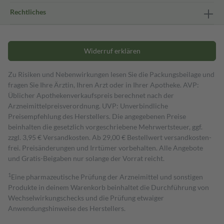
Rechtliches
Widerruf erklären
Zu Risiken und Nebenwirkungen lesen Sie die Packungsbeilage und
fragen Sie Ihre Ärztin, Ihren Arzt oder in Ihrer Apotheke. AVP:
Üblicher Apothekenverkaufspreis berechnet nach der
Arzneimittelpreisverordnung. UVP: Unverbindliche
Preisempfehlung des Herstellers. Die angegebenen Preise
beinhalten die gesetzlich vorgeschriebene Mehrwertsteuer, ggf.
zzgl. 3,95 € Versandkosten. Ab 29,00 € Bestell­wert versand­kosten­
frei. Preisänderungen und Irrtümer vorbehalten. Alle Angebote
und Gratis-Beigaben nur solange der Vorrat reicht.
1
Eine pharmazeutische Prüfung der Arzneimittel und sonstigen
Produkte in deinem Warenkorb beinhaltet die Durchführung von
Wechselwirkungschecks und die Prüfung etwaiger
Anwendungshinweise des Herstellers.