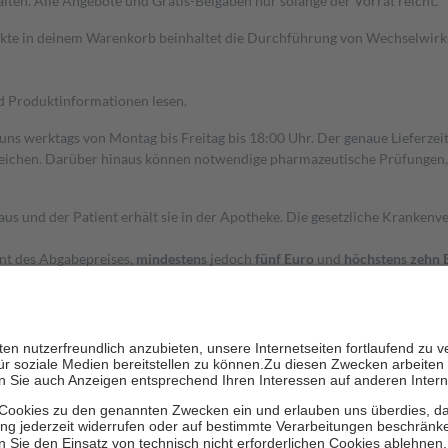
alten. Alle Angebote und Gratis-Beigaben nur solange der Vorrat reicht.
dukte in deinem Warenkorb beinhaltet die Durchführung von Wechselwir
nd Produktinformationen lesen.
 uns werktags von Montag bis Freitag bis 18:00 Uhr. Der genaue Lieferze
ichen. Darüber hinaus können notwendige pharmazeutische Prüfungen, die
aus und der Patient erhält sie in der Apotheke. Die gesetzliche Krankenv
ent des Abgabepreises,
mindestens
jedoch
fünf Euro
und
höchstens zehn 
zehn Prozent der Kosten sowie zehn Euro je Verordnung.
rken und die besondere Stellung der Familie zu unterstützen, fallen
kein
 Ausnahme der Fahrkosten
 getragen werden