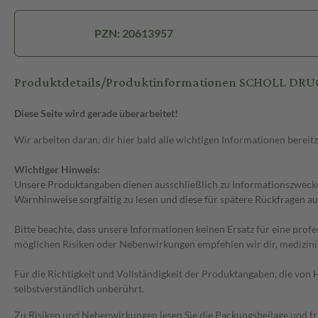
PZN: 20613957
Produktdetails/Produktinformationen SCHOLL DR
Diese Seite wird gerade überarbeitet!
Wir arbeiten daran, dir hier bald alle wichtigen Informationen bereitz
Wichtiger Hinweis:
Unsere Produktangaben dienen ausschließlich zu Informationszwecken
Warnhinweise sorgfältig zu lesen und diese für spätere Rückfragen au
Bitte beachte, dass unsere Informationen keinen Ersatz für eine prof
möglichen Risiken oder Nebenwirkungen empfehlen wir dir, medizini
Für die Richtigkeit und Vollständigkeit der Produktangaben, die vo
selbstverständlich unberührt.
Zu Risiken und Nebenwirkungen lesen Sie die Packungsbeilage und frag