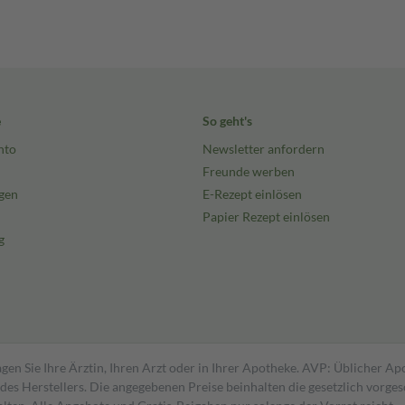
e
So geht's
nto
Newsletter anfordern
Freunde werben
gen
E-Rezept einlösen
Papier Rezept einlösen
g
gen Sie Ihre Ärztin, Ihren Arzt oder in Ihrer Apotheke. AVP: Üblicher A
s Herstellers. Die angegebenen Preise beinhalten die gesetzlich vorgesc