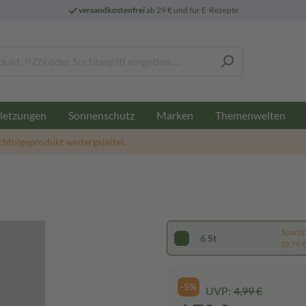
versandkostenfrei
ab 29 € und für E-Rezepte
letzungen
Sonnenschutz
Marken
Themenwelten
chfolgeprodukt weitergeleitet.
Sparti
6 St
(0,79 € 
-5%
UVP:
4,99 €