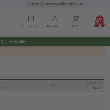
persönliche
pharmazeutische Beratung
Rezept einlösen
Mein Konto
0,00 €
Deine Vorteile
UVP:
4,99 €
pp
-5%
4,72 €
/ 1 St)