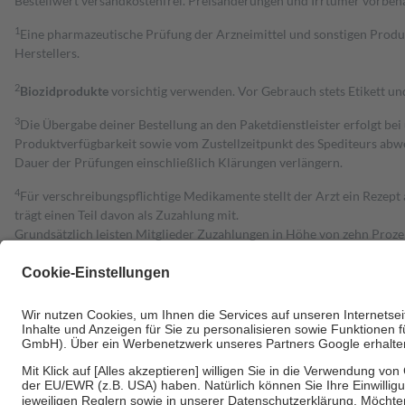
Bestell­wert versand­kosten­frei. Preisänderungen und Irrtümer vorbeh
1
Eine pharmazeutische Prüfung der Arzneimittel und sonstigen Pro
Herstellers.
2
Biozidprodukte
vorsichtig verwenden. Vor Gebrauch stets Etikett u
3
Die Übergabe deiner Bestellung an den Paketdienstleister erfolgt bei
Produktverfügbarkeit sowie vom Zustellzeitpunkt des Spediteurs abwe
Dauer der Prüfungen einschließlich Klärungen verlängern.
4
Für verschreibungspflichtige Medikamente stellt der Arzt ein Rezept 
trägt einen Teil davon als Zuzahlung mit.
Grundsätzlich leisten Mitglieder Zuzahlungen in Höhe von zehn Proz
zu entrichten.
Diese Regeln gelten grundsätzlich auch für Online-Apotheken.
Bei Heilmitteln und häuslicher Krankenpflege beträgt die Zuzahlung 
Um das Engagement der Versicherten für ihre eigene Gesundheit zu stä
• Kindern und Jugendlichen bis zum vollendeten 18. Lebensjahr mit
• Untersuchungen zur Vorsorge und Früherkennung, die von der GKV
• empfohlenen Schutzimpfungen
• Harn- und Blutteststreifen