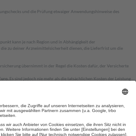
kungschecks und die Prüfung etwaiger Anwendungshinweise des
itpunkt kann je nach Region und in Abhängigkeit der
 zu deiner Arzneimittelsicherheit dienen, die Lieferfrist um die
ersicherung übernimmt in der Regel die Kosten dafür, der Versicherte
Euro.
Es sind jedoch nie mehr als die tatsächlichen Kosten der Leistung
e Zuzahlungen
an bei: