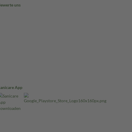
Bewerte uns
Sanicare App