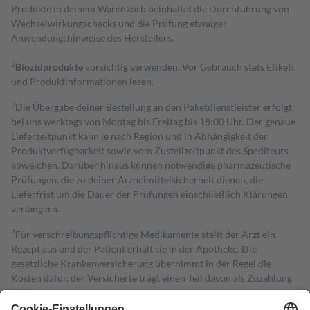
Produkte in deinem Warenkorb beinhaltet die Durchführung von
Wechselwirkungschecks und die Prüfung etwaiger
Anwendungshinweise des Herstellers.
2
Biozidprodukte
vorsichtig verwenden. Vor Gebrauch stets Etikett
und Produktinformationen lesen.
3
Die Übergabe deiner Bestellung an den Paketdienstleister erfolgt
bei uns werktags von Montag bis Freitag bis 18:00 Uhr. Der genaue
Lieferzeitpunkt kann je nach Region und in Abhängigkeit der
Produktverfügbarkeit sowie vom Zustellzeitpunkt des Spediteurs
abweichen. Darüber hinaus können notwendige pharmazeutische
Prüfungen, die zu deiner Arzneimittelsicherheit dienen, die
Lieferfrist um die Dauer der Prüfungen einschließlich Klärungen
verlängern.
4
Für verschreibungspflichtige Medikamente stellt der Arzt ein
Rezept aus und der Patient erhält sie in der Apotheke. Die
gesetzliche Krankenversicherung übernimmt in der Regel die
Kosten dafür, der Versicherte trägt einen Teil davon als Zuzahlung
mit.
Grundsätzlich leisten Mitglieder Zuzahlungen in Höhe von zehn