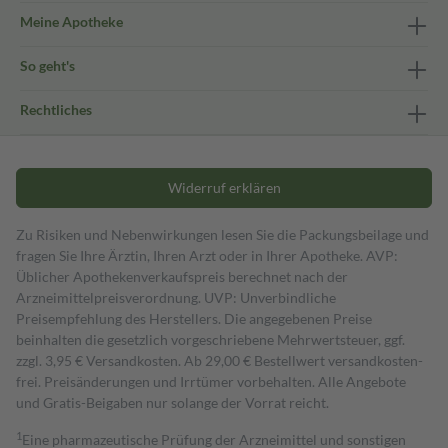
Meine Apotheke
So geht's
Rechtliches
Widerruf erklären
Zu Risiken und Nebenwirkungen lesen Sie die Packungsbeilage und
fragen Sie Ihre Ärztin, Ihren Arzt oder in Ihrer Apotheke. AVP:
Üblicher Apothekenverkaufspreis berechnet nach der
Arzneimittelpreisverordnung. UVP: Unverbindliche
Preisempfehlung des Herstellers. Die angegebenen Preise
beinhalten die gesetzlich vorgeschriebene Mehrwertsteuer, ggf.
zzgl. 3,95 € Versandkosten. Ab 29,00 € Bestell­wert versand­kosten­
frei. Preisänderungen und Irrtümer vorbehalten. Alle Angebote
und Gratis-Beigaben nur solange der Vorrat reicht.
1
Eine pharmazeutische Prüfung der Arzneimittel und sonstigen