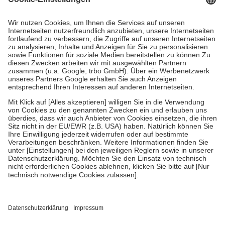
Prozent des Abgabepreises,
mindestens
jedoch
fünf Euro
und
höchstens zehn Euro.
Es sind jedoch nie mehr als die tatsächlichen
Kosten der Leistung zu entrichten.
Diese Regeln gelten grundsätzlich auch für Online-Apotheken.
Bei Heilmitteln und häuslicher Krankenpflege beträgt die
Zuzahlung zehn Prozent der Kosten sowie zehn Euro je
Verordnung.
Um das Engagement der Versicherten für ihre eigene Gesundheit zu
stärken und die besondere Stellung der Familie zu unterstützen,
fallen
keine Zuzahlungen
an bei:
• Kindern und Jugendlichen bis zum vollendeten 18. Lebensjahr
mit Ausnahme der Fahrkosten
• Untersuchungen zur Vorsorge und Früherkennung, die von der
GKV getragen werden
• empfohlenen Schutzimpfungen
• Harn- und Blutteststreifen
Wir nutzen Trusted Shops als unabhängigen Dienstleister für die
Einholung von Bewertungen. Trusted Shops hat Maßnahmen
getroffen, um sicherzustellen, dass es sich um echte Bewertungen
handelt. Mehr Informationen findest du hier: