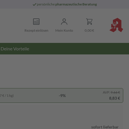
persönliche
pharmazeutische Beratung
Rezept einlösen
Mein Konto
0,00 €
Deine Vorteile
AVP:
9,66 €
-9%
 € / 1 kg)
8,83 €
sofort lieferbar