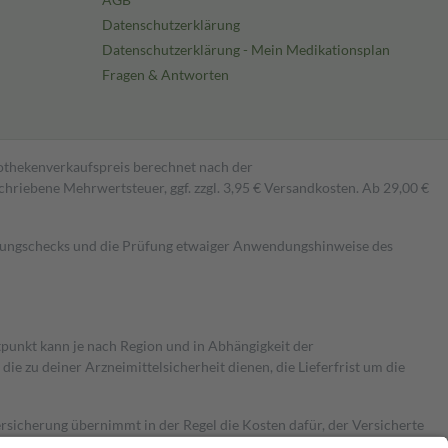
Datenschutzerklärung
Datenschutzerklärung - Mein Medikationsplan
Fragen & Antworten
pothekenverkaufspreis berechnet nach der
hriebene Mehrwertsteuer, ggf. zzgl. 3,95 € Versandkosten. Ab 29,00 €
kungschecks und die Prüfung etwaiger Anwendungshinweise des
itpunkt kann je nach Region und in Abhängigkeit der
 zu deiner Arzneimittelsicherheit dienen, die Lieferfrist um die
ersicherung übernimmt in der Regel die Kosten dafür, der Versicherte