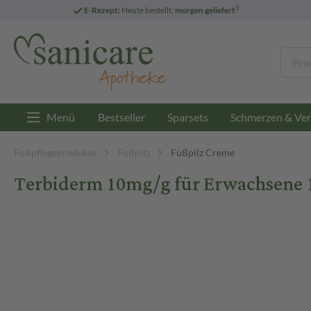
3
E-Rezept:
Heute bestellt,
morgen geliefert
Menü
Bestseller
Sparsets
Schmerzen & Ver
Fußpflegeprodukte
Fußpilz
Fußpilz Creme
Terbiderm 10mg/g für Erwachsene 1