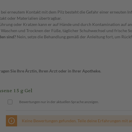
, bei erneutem Kontakt mit dem Pilz besteht die Gefahr einer erneuten Inf
takt oder Materialien übertragbar.
ührung oder Kratzen kann er auf Hände und durch Kontamination auf an
 Waschen und Trocknen der Füße, täglicher Schuhwechsel und frische S
en sind?
Nein, setze die Behandlung gemäß der Anleitung fort, um Rückf
gen Sie Ihre Ärztin, Ihren Arzt oder in Ihrer Apotheke.
sene 15 g Gel
Bewertungen nur in der aktuellen Sprache anzeigen.
Keine Bewertungen gefunden. Teile deine Erfahrungen mit a