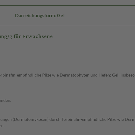
Darreichungsform: Gel
0mg/g für Erwachsene
inafin-empfindliche Pilze wie Dermatophyten und Hefen; Gel: insbeson
enden.
ungen (Dermatomykosen) durch Terbinafin-empfindliche Pilze wie Dermat
en.