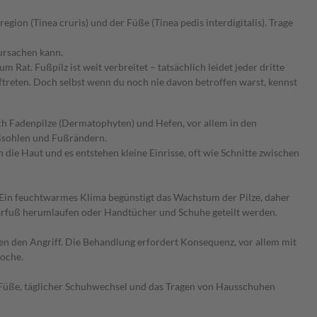
gion (Tinea cruris) und der Füße (Tinea pedis interdigitalis). Trage
ursachen kann.
at. Fußpilz ist weit verbreitet – tatsächlich leidet jeder dritte
treten. Doch selbst wenn du noch nie davon betroffen warst, kennst
urch Fadenpilze (Dermatophyten) und Hefen, vor allem in den
ßsohlen und Fußrändern.
die Haut und es entstehen kleine Einrisse, oft wie Schnitte zwischen
. Ein feuchtwarmes Klima begünstigt das Wachstum der Pilze, daher
barfuß herumlaufen oder Handtücher und Schuhe geteilt werden.
en den Angriff. Die Behandlung erfordert Konsequenz, vor allem mit
Woche.
e Füße, täglicher Schuhwechsel und das Tragen von Hausschuhen