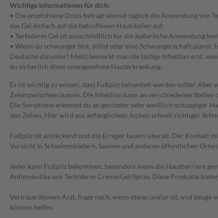
Wichtige Informationen für dich:
• Die empfohlene Dosis beträgt einmal täglich die Anwendung von Terbi
das Gel einfach auf die betroffenen Hautstellen auf.
• Terbiderm Gel ist ausschließlich für die äußerliche Anwendung be
• Wenn du schwanger bist, stillst oder eine Schwangerschaft planst, 
Deutsche darunter! Meist bemerkt man die lästige Infektion erst, w
du sicherlich diese unangenehme Hauterkrankung.
Es ist wichtig zu wissen, dass Fußpilz behandelt werden sollte! Aber
Zehenzwischenräumen. Die Infektion kann an verschiedenen Stellen 
Die Symptome erkennst du an geröteter oder weißlich schuppiger Haut
den Zehen. Hier wird aus anfänglichem Jucken schnell richtiger Sch
Fußpilz ist ansteckend und die Erreger lauern überall. Der Kontakt 
Vorsicht in Schwimmbädern, Saunen und anderen öffentlichen Orten.
Jeder kann Fußpilz bekommen, besonders wenn die Hautbarriere gestö
Antimykotika wie Terbiderm Creme/Gel/Spray. Diese Produkte bieten e
Vertraue deinem Arzt, frage nach, wenn etwas unklar ist, und beuge
können helfen.