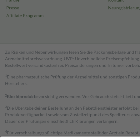
Presse
Neuregistrierun
Affiliate Programm
Zu Risiken und Nebenwirkungen lesen Sie die Packungsbeilage und fra
Arzneimittelpreisverordnung. UVP: Unverbindliche Preisempfehlung de
Bestell­wert versand­kosten­frei. Preisänderungen und Irrtümer vorbeh
1
Eine pharmazeutische Prüfung der Arzneimittel und sonstigen Pro
Herstellers.
2
Biozidprodukte
vorsichtig verwenden. Vor Gebrauch stets Etikett u
3
Die Übergabe deiner Bestellung an den Paketdienstleister erfolgt bei
Produktverfügbarkeit sowie vom Zustellzeitpunkt des Spediteurs abwe
Dauer der Prüfungen einschließlich Klärungen verlängern.
4
Für verschreibungspflichtige Medikamente stellt der Arzt ein Rezept 
trägt einen Teil davon als Zuzahlung mit.