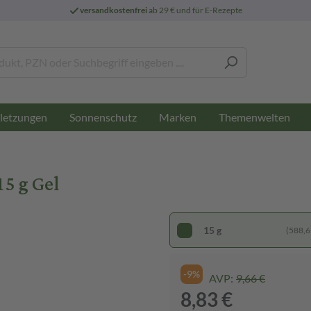
versandkostenfrei
ab 29 € und für E-Rezepte
letzungen
Sonnenschutz
Marken
Themenwelten
5 g Gel
15 g
(588,67
-9%
AVP:
9,66 €
8,83 €