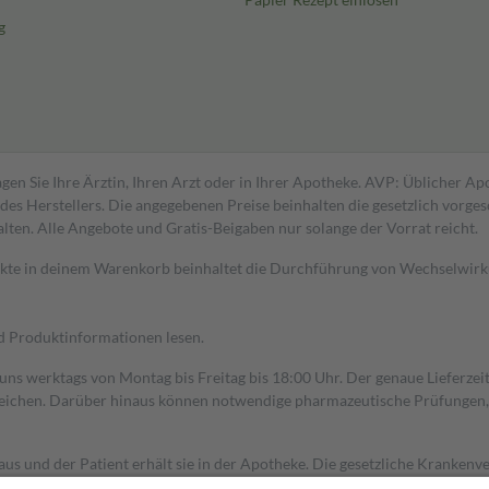
g
gen Sie Ihre Ärztin, Ihren Arzt oder in Ihrer Apotheke. AVP: Üblicher A
s Herstellers. Die angegebenen Preise beinhalten die gesetzlich vorgesc
alten. Alle Angebote und Gratis-Beigaben nur solange der Vorrat reicht.
dukte in deinem Warenkorb beinhaltet die Durchführung von Wechselwir
nd Produktinformationen lesen.
 uns werktags von Montag bis Freitag bis 18:00 Uhr. Der genaue Lieferze
ichen. Darüber hinaus können notwendige pharmazeutische Prüfungen, die
aus und der Patient erhält sie in der Apotheke. Die gesetzliche Krankenv