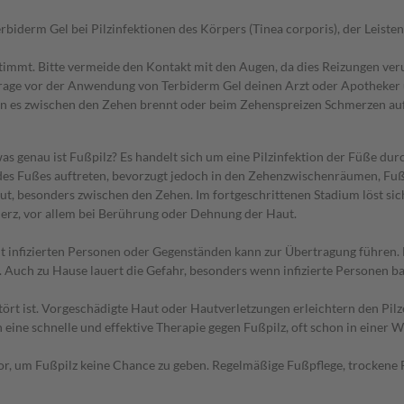
derm Gel bei Pilzinfektionen des Körpers (Tinea corporis), der Leistenre
stimmt. Bitte vermeide den Kontakt mit den Augen, da dies Reizungen ver
frage vor der Anwendung von Terbiderm Gel deinen Arzt oder Apotheker um R
enn es zwischen den Zehen brennt oder beim Zehenspreizen Schmerzen auf
 was genau ist Fußpilz? Es handelt sich um eine Pilzinfektion der Füße d
des Fußes auftreten, bevorzugt jedoch in den Zehenzwischenräumen, Fu
, besonders zwischen den Zehen. Im fortgeschrittenen Stadium löst sich 
merz, vor allem bei Berührung oder Dehnung der Haut.
mit infizierten Personen oder Gegenständen kann zur Übertragung führen
 Auch zu Hause lauert die Gefahr, besonders wenn infizierte Personen 
rt ist. Vorgeschädigte Haut oder Hautverletzungen erleichtern den Pilz
ine schnelle und effektive Therapie gegen Fußpilz, oft schon in einer 
 vor, um Fußpilz keine Chance zu geben. Regelmäßige Fußpflege, trocken