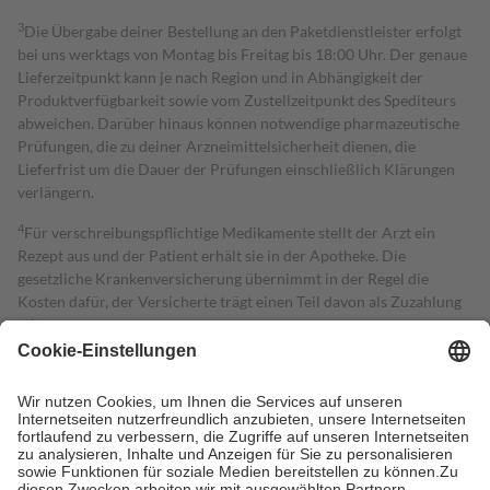
3
Die Übergabe deiner Bestellung an den Paketdienstleister erfolgt
bei uns werktags von Montag bis Freitag bis 18:00 Uhr. Der genaue
Lieferzeitpunkt kann je nach Region und in Abhängigkeit der
Produktverfügbarkeit sowie vom Zustellzeitpunkt des Spediteurs
abweichen. Darüber hinaus können notwendige pharmazeutische
Prüfungen, die zu deiner Arzneimittelsicherheit dienen, die
Lieferfrist um die Dauer der Prüfungen einschließlich Klärungen
verlängern.
4
Für verschreibungspflichtige Medikamente stellt der Arzt ein
Rezept aus und der Patient erhält sie in der Apotheke. Die
gesetzliche Krankenversicherung übernimmt in der Regel die
Kosten dafür, der Versicherte trägt einen Teil davon als Zuzahlung
mit.
Grundsätzlich leisten Mitglieder Zuzahlungen in Höhe von zehn
Prozent des Abgabepreises,
mindestens
jedoch
fünf Euro
und
höchstens zehn Euro.
Es sind jedoch nie mehr als die tatsächlichen
Kosten der Leistung zu entrichten.
Diese Regeln gelten grundsätzlich auch für Online-Apotheken.
Bei Heilmitteln und häuslicher Krankenpflege beträgt die
Zuzahlung zehn Prozent der Kosten sowie zehn Euro je