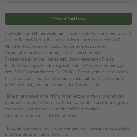
Widerruf erklären
Zu Risiken und Nebenwirkungen lesen Sie die Packungsbeilage und
fragen Sie Ihre Ärztin, Ihren Arzt oder in Ihrer Apotheke. AVP:
Üblicher Apothekenverkaufspreis berechnet nach der
Arzneimittelpreisverordnung. UVP: Unverbindliche
Preisempfehlung des Herstellers. Die angegebenen Preise
beinhalten die gesetzlich vorgeschriebene Mehrwertsteuer, ggf.
zzgl. 3,95 € Versandkosten. Ab 29,00 € Bestell­wert versand­kosten­
frei. Preisänderungen und Irrtümer vorbehalten. Alle Angebote
und Gratis-Beigaben nur solange der Vorrat reicht.
1
Eine pharmazeutische Prüfung der Arzneimittel und sonstigen
Produkte in deinem Warenkorb beinhaltet die Durchführung von
Wechselwirkungschecks und die Prüfung etwaiger
Anwendungshinweise des Herstellers.
2
Biozidprodukte
vorsichtig verwenden. Vor Gebrauch stets Etikett
und Produktinformationen lesen.