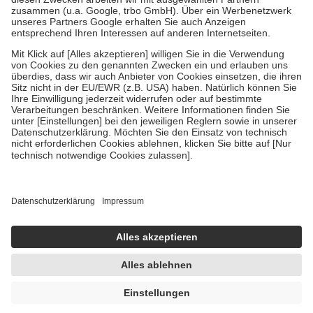
Verordnung.
Um das Engagement der Versicherten für ihre eigene Gesundheit zu
stärken und die besondere Stellung der Familie zu unterstützen,
fallen
keine Zuzahlungen
an bei:
• Kindern und Jugendlichen bis zum vollendeten 18. Lebensjahr
mit Ausnahme der Fahrkosten
• Untersuchungen zur Vorsorge und Früherkennung, die von der
GKV getragen werden
• empfohlenen Schutzimpfungen
• Harn- und Blutteststreifen
Wir nutzen Trusted Shops als unabhängigen Dienstleister für die
Einholung von Bewertungen. Trusted Shops hat Maßnahmen
getroffen, um sicherzustellen, dass es sich um echte Bewertungen
handelt. Mehr Informationen findest du hier:
https://help.etrusted.com/hc/de/articles/4419944605341
Einige Bilder und Inhalte wurden unter Zuhilfenahme künstlicher
Intelligenz erstellt.
UVP:
19,90 €