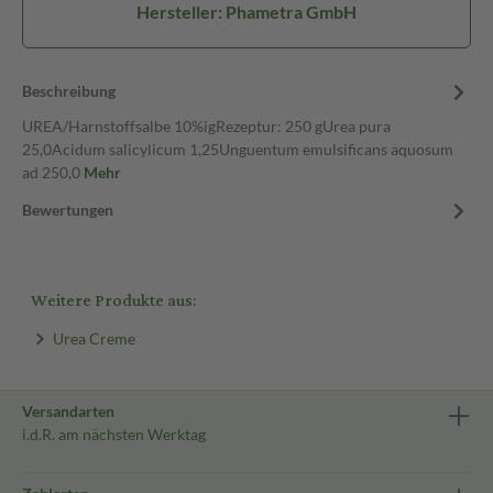
Hersteller: Phametra GmbH
Beschreibung
UREA/Harnstoffsalbe 10%igRezeptur: 250 gUrea pura
25,0Acidum salicylicum 1,25Unguentum emulsificans aquosum
ad 250,0
Mehr
Bewertungen
Weitere Produkte aus:
Urea Creme
Versandarten
i.d.R. am nächsten Werktag