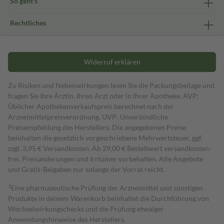
So geht's
Rechtliches
Widerruf erklären
Zu Risiken und Nebenwirkungen lesen Sie die Packungsbeilage und
fragen Sie Ihre Ärztin, Ihren Arzt oder in Ihrer Apotheke. AVP:
Üblicher Apothekenverkaufspreis berechnet nach der
Arzneimittelpreisverordnung. UVP: Unverbindliche
Preisempfehlung des Herstellers. Die angegebenen Preise
beinhalten die gesetzlich vorgeschriebene Mehrwertsteuer, ggf.
zzgl. 3,95 € Versandkosten. Ab 29,00 € Bestell­wert versand­kosten­
frei. Preisänderungen und Irrtümer vorbehalten. Alle Angebote
und Gratis-Beigaben nur solange der Vorrat reicht.
1
Eine pharmazeutische Prüfung der Arzneimittel und sonstigen
Produkte in deinem Warenkorb beinhaltet die Durchführung von
Wechselwirkungschecks und die Prüfung etwaiger
Anwendungshinweise des Herstellers.