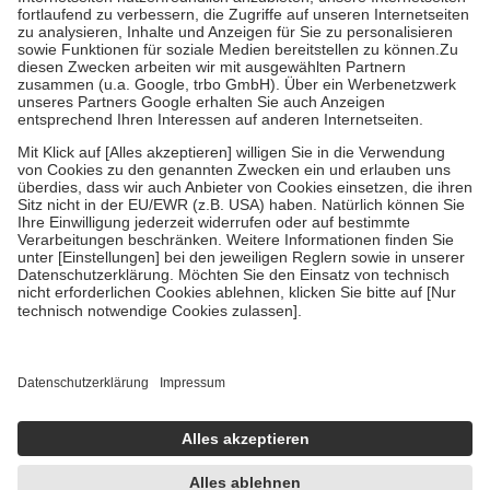
Diese Regeln gelten grundsätzlich auch für Online-Apotheken.
Bei Heilmitteln und häuslicher Krankenpflege beträgt die
Zuzahlung zehn Prozent der Kosten sowie zehn Euro je
Verordnung.
Um das Engagement der Versicherten für ihre eigene Gesundheit zu
stärken und die besondere Stellung der Familie zu unterstützen,
fallen
keine Zuzahlungen
an bei:
• Kindern und Jugendlichen bis zum vollendeten 18. Lebensjahr
mit Ausnahme der Fahrkosten
• Untersuchungen zur Vorsorge und Früherkennung, die von der
GKV getragen werden
• empfohlenen Schutzimpfungen
• Harn- und Blutteststreifen
Wir nutzen Trusted Shops als unabhängigen Dienstleister für die
Einholung von Bewertungen. Trusted Shops hat Maßnahmen
getroffen, um sicherzustellen, dass es sich um echte Bewertungen
handelt. Mehr Informationen findest du hier:
https://help.etrusted.com/hc/de/articles/4419944605341
Einige Bilder und Inhalte wurden unter Zuhilfenahme künstlicher
Intelligenz erstellt.