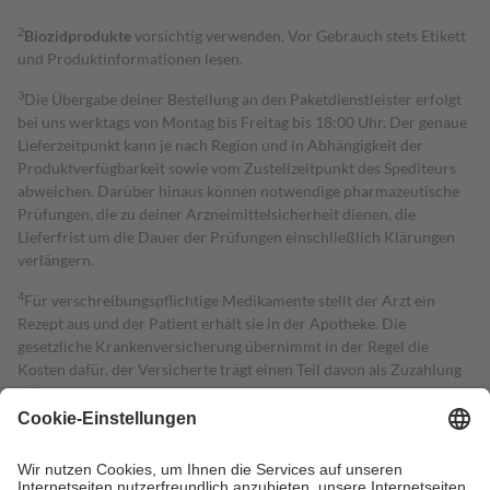
2
Biozidprodukte
vorsichtig verwenden. Vor Gebrauch stets Etikett
und Produktinformationen lesen.
3
Die Übergabe deiner Bestellung an den Paketdienstleister erfolgt
bei uns werktags von Montag bis Freitag bis 18:00 Uhr. Der genaue
Lieferzeitpunkt kann je nach Region und in Abhängigkeit der
Produktverfügbarkeit sowie vom Zustellzeitpunkt des Spediteurs
abweichen. Darüber hinaus können notwendige pharmazeutische
Prüfungen, die zu deiner Arzneimittelsicherheit dienen, die
Lieferfrist um die Dauer der Prüfungen einschließlich Klärungen
verlängern.
4
Für verschreibungspflichtige Medikamente stellt der Arzt ein
Rezept aus und der Patient erhält sie in der Apotheke. Die
gesetzliche Krankenversicherung übernimmt in der Regel die
Kosten dafür, der Versicherte trägt einen Teil davon als Zuzahlung
mit.
Grundsätzlich leisten Mitglieder Zuzahlungen in Höhe von zehn
Prozent des Abgabepreises,
mindestens
jedoch
fünf Euro
und
höchstens zehn Euro.
Es sind jedoch nie mehr als die tatsächlichen
Kosten der Leistung zu entrichten.