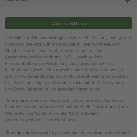
Widerruf erklären
Zu Risiken und Nebenwirkungen lesen Sie die Packungsbeilage und
fragen Sie Ihre Ärztin, Ihren Arzt oder in Ihrer Apotheke. AVP:
Üblicher Apothekenverkaufspreis berechnet nach der
Arzneimittelpreisverordnung. UVP: Unverbindliche
Preisempfehlung des Herstellers. Die angegebenen Preise
beinhalten die gesetzlich vorgeschriebene Mehrwertsteuer, ggf.
zzgl. 3,95 € Versandkosten. Ab 29,00 € Bestell­wert versand­kosten­
frei. Preisänderungen und Irrtümer vorbehalten. Alle Angebote
und Gratis-Beigaben nur solange der Vorrat reicht.
1
Eine pharmazeutische Prüfung der Arzneimittel und sonstigen
Produkte in deinem Warenkorb beinhaltet die Durchführung von
Wechselwirkungschecks und die Prüfung etwaiger
Anwendungshinweise des Herstellers.
2
Biozidprodukte
vorsichtig verwenden. Vor Gebrauch stets Etikett