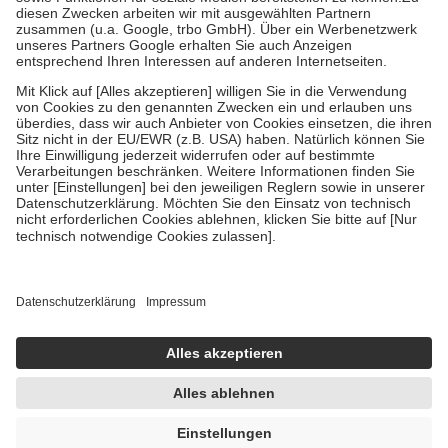
Zuzahlung zehn Prozent der Kosten sowie zehn Euro je
Verordnung.
Um das Engagement der Versicherten für ihre eigene Gesundheit zu
stärken und die besondere Stellung der Familie zu unterstützen,
fallen
keine Zuzahlungen
an bei:
• Kindern und Jugendlichen bis zum vollendeten 18. Lebensjahr
mit Ausnahme der Fahrkosten
• Untersuchungen zur Vorsorge und Früherkennung, die von der
GKV getragen werden
• empfohlenen Schutzimpfungen
• Harn- und Blutteststreifen
Wir nutzen Trusted Shops als unabhängigen Dienstleister für die
Einholung von Bewertungen. Trusted Shops hat Maßnahmen
getroffen, um sicherzustellen, dass es sich um echte Bewertungen
handelt. Mehr Informationen findest du hier:
https://help.etrusted.com/hc/de/articles/4419944605341
Einige Bilder und Inhalte wurden unter Zuhilfenahme künstlicher
Intelligenz erstellt.
UVP:
13,45 €