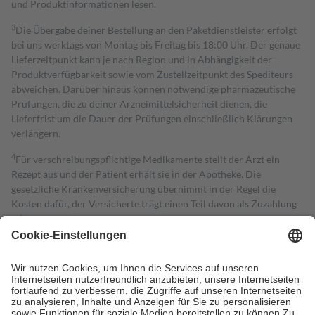
und Produktinformationen lesen.
3
Die Übergabe deiner Bestellung an den Paketdienstleister erfolgt
bei uns werktags von Montag bis Freitag bis 18:00 Uhr. Der genaue
Lieferzeitpunkt kann je nach Region und in Abhängigkeit der
Produktverfügbarkeit sowie vom Zustellzeitpunkt des Spediteurs
abweichen. Darüber hinaus können notwendige pharmazeutische
Prüfungen, die zu deiner Arzneimittelsicherheit dienen, die
Lieferfrist um die Dauer der Prüfungen einschließlich Klärungen
verlängern.
4
Für verschreibungspflichtige Medikamente stellt der Arzt ein
Rezept aus und der Patient erhält sie in der Apotheke. Die
gesetzliche Krankenversicherung übernimmt in der Regel die
Kosten dafür, der Versicherte trägt einen Teil davon als Zuzahlung
mit.
Grundsätzlich leisten Mitglieder Zuzahlungen in Höhe von zehn
Prozent des Abgabepreises,
mindestens
jedoch
fünf Euro
und
höchstens zehn Euro.
Es sind jedoch nie mehr als die tatsächlichen
Kosten der Leistung zu entrichten.
Diese Regeln gelten grundsätzlich auch für Online-Apotheken.
Bei Heilmitteln und häuslicher Krankenpflege beträgt die