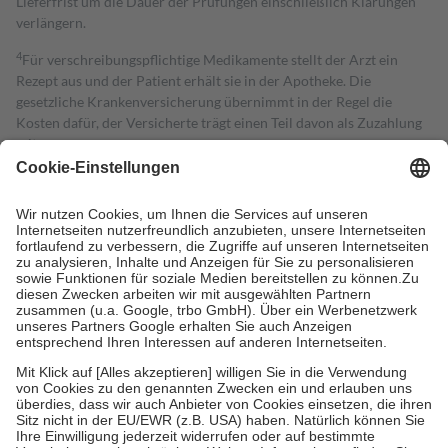
Lieferfrist um die Dauer der Prüfungen einschließlich Klärungen
verlängern.
4
Für verschreibungspflichtige Medikamente stellt der Arzt ein
Rezept aus und der Patient erhält sie in der Apotheke. Die
gesetzliche Krankenversicherung übernimmt in der Regel die
Kosten dafür, der Versicherte trägt einen Teil davon als Zuzahlung
mit.
Grundsätzlich leisten Mitglieder Zuzahlungen in Höhe von zehn
Prozent des Abgabepreises,
mindestens
jedoch
fünf Euro
und
höchstens zehn Euro.
Es sind jedoch nie mehr als die tatsächlichen
Kosten der Leistung zu entrichten.
Diese Regeln gelten grundsätzlich auch für Online-Apotheken.
Bei Heilmitteln und häuslicher Krankenpflege beträgt die
Zuzahlung zehn Prozent der Kosten sowie zehn Euro je
Verordnung.
Um das Engagement der Versicherten für ihre eigene Gesundheit zu
stärken und die besondere Stellung der Familie zu unterstützen,
fallen
keine Zuzahlungen
an bei:
• Kindern und Jugendlichen bis zum vollendeten 18. Lebensjahr
mit Ausnahme der Fahrkosten
• Untersuchungen zur Vorsorge und Früherkennung, die von der