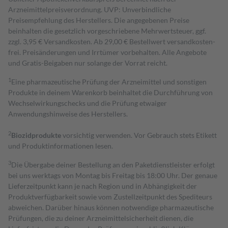
Arzneimittelpreisverordnung. UVP: Unverbindliche
Preisempfehlung des Herstellers. Die angegebenen Preise
beinhalten die gesetzlich vorgeschriebene Mehrwertsteuer, ggf.
zzgl. 3,95 € Versandkosten. Ab 29,00 € Bestell­wert versand­kosten­
frei. Preisänderungen und Irrtümer vorbehalten. Alle Angebote
und Gratis-Beigaben nur solange der Vorrat reicht.
1
Eine pharmazeutische Prüfung der Arzneimittel und sonstigen
Produkte in deinem Warenkorb beinhaltet die Durchführung von
Wechselwirkungschecks und die Prüfung etwaiger
Anwendungshinweise des Herstellers.
2
Biozidprodukte
vorsichtig verwenden. Vor Gebrauch stets Etikett
und Produktinformationen lesen.
3
Die Übergabe deiner Bestellung an den Paketdienstleister erfolgt
bei uns werktags von Montag bis Freitag bis 18:00 Uhr. Der genaue
Lieferzeitpunkt kann je nach Region und in Abhängigkeit der
Produktverfügbarkeit sowie vom Zustellzeitpunkt des Spediteurs
abweichen. Darüber hinaus können notwendige pharmazeutische
Prüfungen, die zu deiner Arzneimittelsicherheit dienen, die