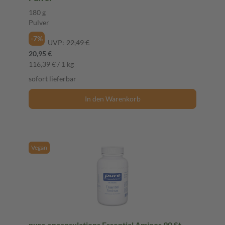
180 g
Pulver
-7%
UVP:
22,49 €
20,95 €
116,39 € / 1 kg
sofort lieferbar
In den Warenkorb
Vegan
pure encapsulations Essential Aminos 90 St