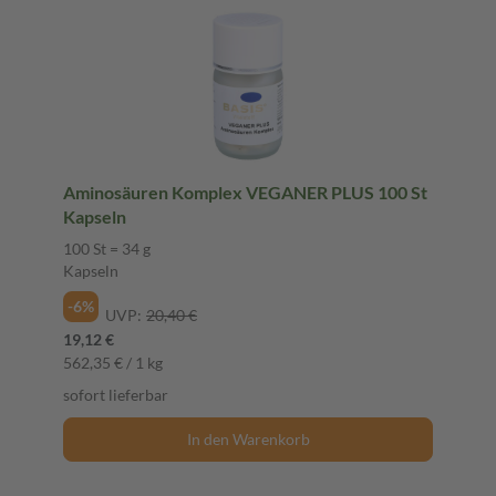
Aminosäuren Komplex VEGANER PLUS 100 St
Kapseln
100 St = 34 g
Kapseln
-6%
UVP:
20,40 €
19,12 €
562,35 € / 1 kg
sofort lieferbar
In den Warenkorb