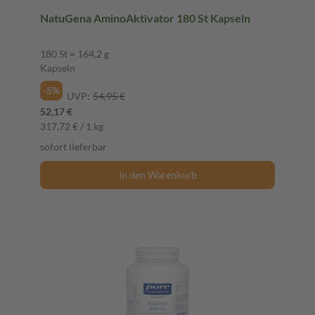
NatuGena AminoAktivator 180 St Kapseln
180 St = 164,2 g
Kapseln
-5%
UVP:
54,95 €
52,17 €
317,72 € / 1 kg
sofort lieferbar
In den Warenkorb