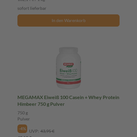
sofort lieferbar
In den Warenkorb
MEGAMAX Eiweiß 100 Casein + Whey Protein
Himbeer 750 g Pulver
750 g
Pulver
-4%
UVP:
43,95 €