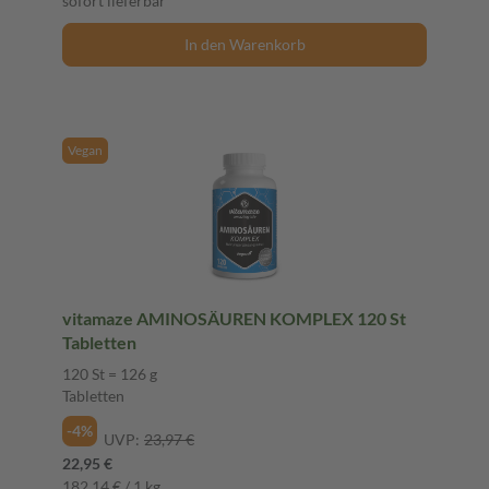
sofort lieferbar
In den Warenkorb
Vegan
vitamaze AMINOSÄUREN KOMPLEX 120 St
Tabletten
120 St = 126 g
Tabletten
-4%
UVP:
23,97 €
22,95 €
182,14 € / 1 kg