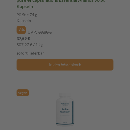
Kapseln
90 St = 74 g
Kapseln
-6%
UVP:
39,80 €
37,59 €
507,97 € / 1 kg
sofort lieferbar
In den Warenkorb
Vegan