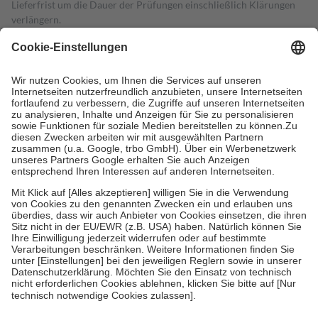
Lieferfrist um die Dauer der Prüfungen einschließlich Klärungen
verlängern.
4
Für verschreibungspflichtige Medikamente stellt der Arzt ein
Rezept aus und der Patient erhält sie in der Apotheke. Die
gesetzliche Krankenversicherung übernimmt in der Regel die
Kosten dafür, der Versicherte trägt einen Teil davon als Zuzahlung
mit.
Grundsätzlich leisten Mitglieder Zuzahlungen in Höhe von zehn
Prozent des Abgabepreises,
mindestens
jedoch
fünf Euro
und
höchstens zehn Euro.
Es sind jedoch nie mehr als die tatsächlichen
Kosten der Leistung zu entrichten.
Diese Regeln gelten grundsätzlich auch für Online-Apotheken.
Bei Heilmitteln und häuslicher Krankenpflege beträgt die
Zuzahlung zehn Prozent der Kosten sowie zehn Euro je
Verordnung.
Um das Engagement der Versicherten für ihre eigene Gesundheit zu
stärken und die besondere Stellung der Familie zu unterstützen,
fallen
keine Zuzahlungen
an bei:
• Kindern und Jugendlichen bis zum vollendeten 18. Lebensjahr
mit Ausnahme der Fahrkosten
• Untersuchungen zur Vorsorge und Früherkennung, die von der