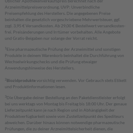
Üblicher Apothekenverkaufspreis berechnet nach der
Arzneimittelpreisverordnung. UVP: Unverbindliche
Preisempfehlung des Herstellers. Die angegebenen Preise
beinhalten die gesetzlich vorgeschriebene Mehrwertsteuer, ggf.
zzgl. 3,95 € Versandkosten. Ab 29,00 € Bestell­wert versand­kosten­
frei. Preisänderungen und Irrtümer vorbehalten. Alle Angebote
und Gratis-Beigaben nur solange der Vorrat reicht.
1
Eine pharmazeutische Prüfung der Arzneimittel und sonstigen
Produkte in deinem Warenkorb beinhaltet die Durchführung von
Wechselwirkungschecks und die Prüfung etwaiger
Anwendungshinweise des Herstellers.
2
Biozidprodukte
vorsichtig verwenden. Vor Gebrauch stets Etikett
und Produktinformationen lesen.
3
Die Übergabe deiner Bestellung an den Paketdienstleister erfolgt
bei uns werktags von Montag bis Freitag bis 18:00 Uhr. Der genaue
Lieferzeitpunkt kann je nach Region und in Abhängigkeit der
Produktverfügbarkeit sowie vom Zustellzeitpunkt des Spediteurs
abweichen. Darüber hinaus können notwendige pharmazeutische
Prüfungen, die zu deiner Arzneimittelsicherheit dienen, die