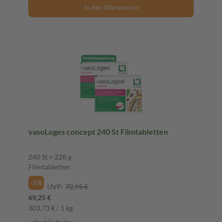
In den Warenkorb
vasoLoges concept 240 St Filmtabletten
240 St = 228 g
Filmtabletten
-5%
UVP:
72,95 €
69,25 €
303,73 € / 1 kg