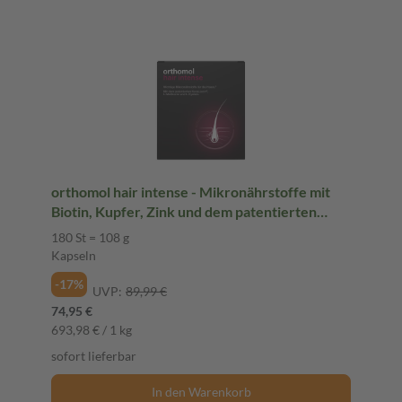
orthomol hair intense - Mikronährstoffe mit
Biotin, Kupfer, Zink und dem patentierten
KeraLiacin - Kapseln
180 St = 108 g
Kapseln
-17%
UVP:
89,99 €
74,95 €
693,98 € / 1 kg
sofort lieferbar
In den Warenkorb