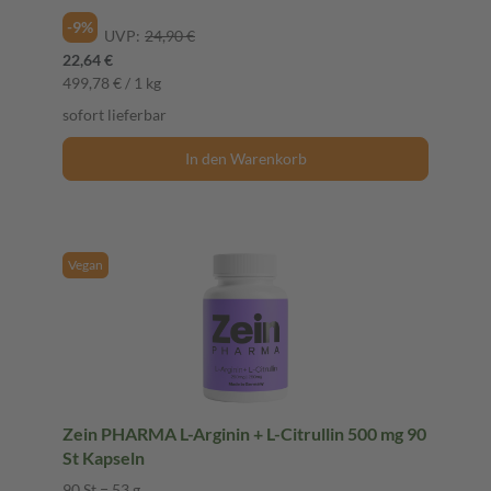
-9%
UVP:
24,90 €
22,64 €
499,78 € / 1 kg
sofort lieferbar
In den Warenkorb
Vegan
Zein PHARMA L-Arginin + L-Citrullin 500 mg 90
St Kapseln
90 St = 53 g