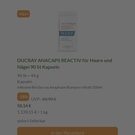
Vegan
DUCRAY ANACAPS REACTIV für Haare und
Nägel 90 St Kapseln
90 St = 44 g
Kapseln
inklusive Bei Ducray Anaphase Shampoo Inhalt:100ml
-18%
UVP:
60,90 €
50,14 €
1.139,55 € / 1 kg
sofort lieferbar
In den Warenkorb