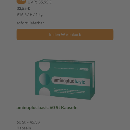
UVP:
35,95 €
33,55 €
916,67 € / 1 kg
sofort lieferbar
In den Warenkorb
aminoplus basic 60 St Kapseln
60 St = 45,3 g
Kapseln