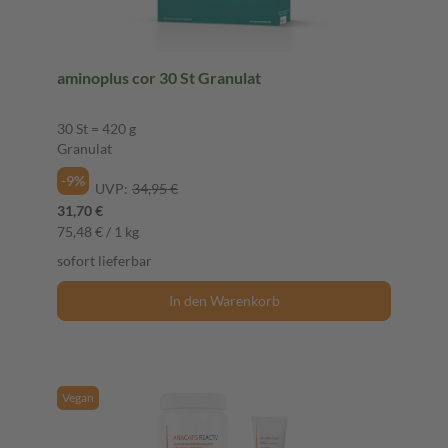
aminoplus cor 30 St Granulat
30 St = 420 g
Granulat
-9%
UVP:
34,95 €
31,70 €
75,48 € / 1 kg
sofort lieferbar
In den Warenkorb
Vegan