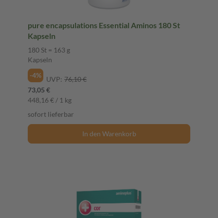
pure encapsulations Essential Aminos 180 St
Kapseln
180 St = 163 g
Kapseln
-4%
UVP:
76,10 €
73,05 €
448,16 € / 1 kg
sofort lieferbar
In den Warenkorb