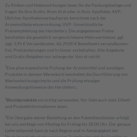
Zu Risiken und Nebenwirkungen lesen Sie die Packungsbeilage und
fragen Sie Ihre Ärztin, Ihren Arzt oder in Ihrer Apotheke. AVP:
Üblicher Apothekenverkaufspreis berechnet nach der
Arzneimittelpreisverordnung. UVP: Unverbindliche
Preisempfehlung des Herstellers. Die angegebenen Preise
beinhalten die gesetzlich vorgeschriebene Mehrwertsteuer, ggf.
zzgl. 3,95 € Versandkosten. Ab 29,00 € Bestell­wert versand­kosten­
frei. Preisänderungen und Irrtümer vorbehalten. Alle Angebote
und Gratis-Beigaben nur solange der Vorrat reicht.
1
Eine pharmazeutische Prüfung der Arzneimittel und sonstigen
Produkte in deinem Warenkorb beinhaltet die Durchführung von
Wechselwirkungschecks und die Prüfung etwaiger
Anwendungshinweise des Herstellers.
2
Biozidprodukte
vorsichtig verwenden. Vor Gebrauch stets Etikett
und Produktinformationen lesen.
3
Die Übergabe deiner Bestellung an den Paketdienstleister erfolgt
bei uns werktags von Montag bis Freitag bis 18:00 Uhr. Der genaue
Lieferzeitpunkt kann je nach Region und in Abhängigkeit der
Produktverfügbarkeit sowie vom Zustellzeitpunkt des Spediteurs