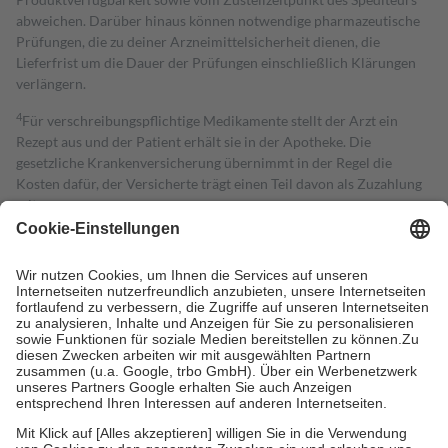
abweichen. Darüber hinaus können notwendige pharmazeutische
Prüfungen, die zu deiner Arzneimittelsicherheit dienen, die
Lieferfrist um die Dauer der Prüfungen einschließlich Klärungen
verlängern.
4
Für verschreibungspflichtige Medikamente stellt der Arzt ein
Rezept aus und der Patient erhält sie in der Apotheke. Die
gesetzliche Krankenversicherung übernimmt in der Regel die
Kosten dafür, der Versicherte trägt einen Teil davon als Zuzahlung
mit.
Grundsätzlich leisten Mitglieder Zuzahlungen in Höhe von zehn
Prozent des Abgabepreises,
mindestens
jedoch
fünf Euro
und
höchstens zehn Euro.
Es sind jedoch nie mehr als die tatsächlichen
Kosten der Leistung zu entrichten.
Diese Regeln gelten grundsätzlich auch für Online-Apotheken.
Bei Heilmitteln und häuslicher Krankenpflege beträgt die
Zuzahlung zehn Prozent der Kosten sowie zehn Euro je
Verordnung.
Um das Engagement der Versicherten für ihre eigene Gesundheit zu
stärken und die besondere Stellung der Familie zu unterstützen,
fallen
keine Zuzahlungen
an bei: