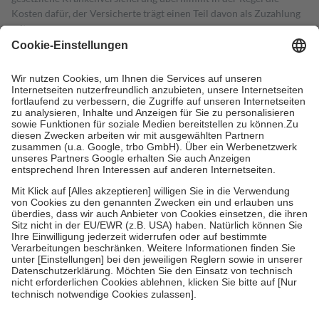
Kosten dafür, der Versicherte trägt einen Teil davon als Zuzahlung
mit.
Grundsätzlich leisten Mitglieder Zuzahlungen in Höhe von zehn
Prozent des Abgabepreises,
mindestens
jedoch
fünf Euro
und
höchstens zehn Euro.
Es sind jedoch nie mehr als die tatsächlichen
Kosten der Leistung zu entrichten.
Diese Regeln gelten grundsätzlich auch für Online-Apotheken.
Bei Heilmitteln und häuslicher Krankenpflege beträgt die
Zuzahlung zehn Prozent der Kosten sowie zehn Euro je
Verordnung.
Um das Engagement der Versicherten für ihre eigene Gesundheit zu
stärken und die besondere Stellung der Familie zu unterstützen,
fallen
keine Zuzahlungen
an bei:
• Kindern und Jugendlichen bis zum vollendeten 18. Lebensjahr
mit Ausnahme der Fahrkosten
• Untersuchungen zur Vorsorge und Früherkennung, die von der
GKV getragen werden
• empfohlenen Schutzimpfungen
• Harn- und Blutteststreifen
Wir nutzen Trusted Shops als unabhängigen Dienstleister für die