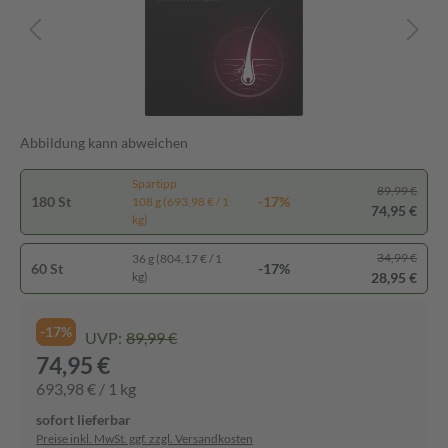
Abbildung kann abweichen
Spartipp
89,99 €
180 St
-17%
108 g (693,98 € / 1
74,95 €
kg)
34,99 €
36 g (804,17 € / 1
60 St
-17%
28,95 €
kg)
-17%
UVP:
89,99 €
74,95 €
693,98 € / 1 kg
sofort lieferbar
Preise inkl. MwSt. ggf. zzgl. Versandkosten