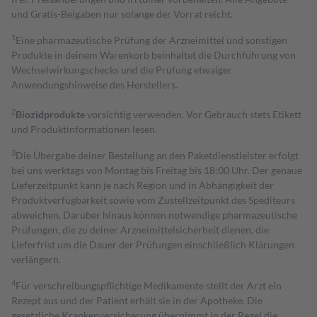
und Gratis-Beigaben nur solange der Vorrat reicht.
1
Eine pharmazeutische Prüfung der Arzneimittel und sonstigen
Produkte in deinem Warenkorb beinhaltet die Durchführung von
Wechselwirkungschecks und die Prüfung etwaiger
Anwendungshinweise des Herstellers.
2
Biozidprodukte
vorsichtig verwenden. Vor Gebrauch stets Etikett
und Produktinformationen lesen.
3
Die Übergabe deiner Bestellung an den Paketdienstleister erfolgt
bei uns werktags von Montag bis Freitag bis 18:00 Uhr. Der genaue
Lieferzeitpunkt kann je nach Region und in Abhängigkeit der
Produktverfügbarkeit sowie vom Zustellzeitpunkt des Spediteurs
abweichen. Darüber hinaus können notwendige pharmazeutische
Prüfungen, die zu deiner Arzneimittelsicherheit dienen, die
Lieferfrist um die Dauer der Prüfungen einschließlich Klärungen
verlängern.
4
Für verschreibungspflichtige Medikamente stellt der Arzt ein
Rezept aus und der Patient erhält sie in der Apotheke. Die
gesetzliche Krankenversicherung übernimmt in der Regel die