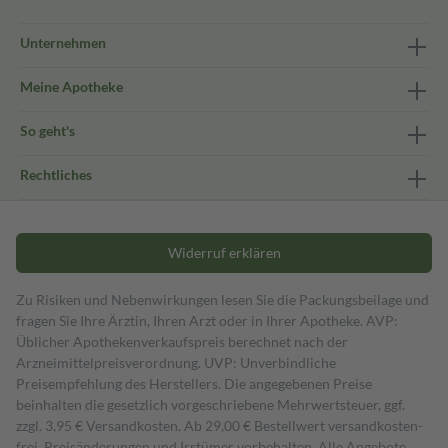
Unternehmen
Meine Apotheke
So geht's
Rechtliches
Widerruf erklären
Zu Risiken und Nebenwirkungen lesen Sie die Packungsbeilage und
fragen Sie Ihre Ärztin, Ihren Arzt oder in Ihrer Apotheke. AVP:
Üblicher Apothekenverkaufspreis berechnet nach der
Arzneimittelpreisverordnung. UVP: Unverbindliche
Preisempfehlung des Herstellers. Die angegebenen Preise
beinhalten die gesetzlich vorgeschriebene Mehrwertsteuer, ggf.
zzgl. 3,95 € Versandkosten. Ab 29,00 € Bestell­wert versand­kosten­
frei. Preisänderungen und Irrtümer vorbehalten. Alle Angebote