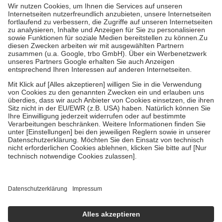
höchstens zehn Euro.
Es sind jedoch nie mehr als die tatsächlichen
Kosten der Leistung zu entrichten.
Diese Regeln gelten grundsätzlich auch für Online-Apotheken.
Bei Heilmitteln und häuslicher Krankenpflege beträgt die
Zuzahlung zehn Prozent der Kosten sowie zehn Euro je
Verordnung.
Um das Engagement der Versicherten für ihre eigene Gesundheit zu
stärken und die besondere Stellung der Familie zu unterstützen,
fallen
keine Zuzahlungen
an bei:
• Kindern und Jugendlichen bis zum vollendeten 18. Lebensjahr
mit Ausnahme der Fahrkosten
• Untersuchungen zur Vorsorge und Früherkennung, die von der
GKV getragen werden
• empfohlenen Schutzimpfungen
• Harn- und Blutteststreifen
Wir nutzen Trusted Shops als unabhängigen Dienstleister für die
Einholung von Bewertungen. Trusted Shops hat Maßnahmen
getroffen, um sicherzustellen, dass es sich um echte Bewertungen
handelt. Mehr Informationen findest du hier:
https://help.etrusted.com/hc/de/articles/4419944605341