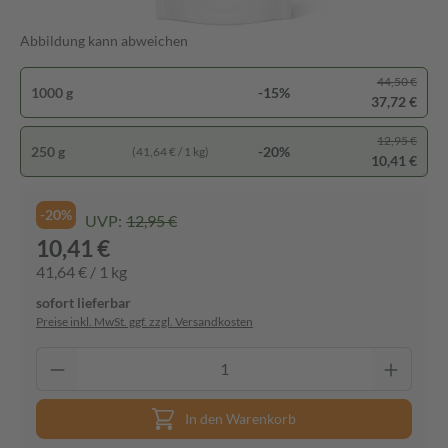
Abbildung kann abweichen
44,50 €
1000 g
-15%
37,72 €
12,95 €
250 g
-20%
(41,64 € / 1 kg)
10,41 €
-20%
UVP:
12,95 €
10,41 €
41,64 € / 1 kg
sofort lieferbar
Preise inkl. MwSt. ggf. zzgl. Versandkosten
In den Warenkorb