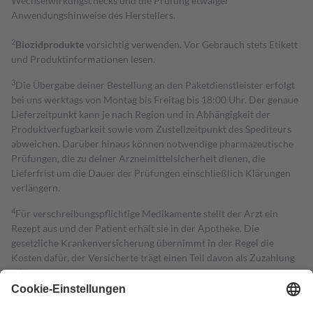
Wechselwirkungschecks und die Prüfung etwaiger
Anwendungshinweise des Herstellers.
2
Biozidprodukte
vorsichtig verwenden. Vor Gebrauch stets Etikett
und Produktinformationen lesen.
3
Die Übergabe deiner Bestellung an den Paketdienstleister erfolgt
bei uns werktags von Montag bis Freitag bis 18:00 Uhr. Der genaue
Lieferzeitpunkt kann je nach Region und in Abhängigkeit der
Produktverfügbarkeit sowie vom Zustellzeitpunkt des Spediteurs
abweichen. Darüber hinaus können notwendige pharmazeutische
Prüfungen, die zu deiner Arzneimittelsicherheit dienen, die
Lieferfrist um die Dauer der Prüfungen einschließlich Klärungen
verlängern.
4
Für verschreibungspflichtige Medikamente stellt der Arzt ein
Rezept aus und der Patient erhält sie in der Apotheke. Die
gesetzliche Krankenversicherung übernimmt in der Regel die
Kosten dafür, der Versicherte trägt einen Teil davon als Zuzahlung
mit.
Grundsätzlich leisten Mitglieder Zuzahlungen in Höhe von zehn
Prozent des Abgabepreises,
mindestens
jedoch
fünf Euro
und