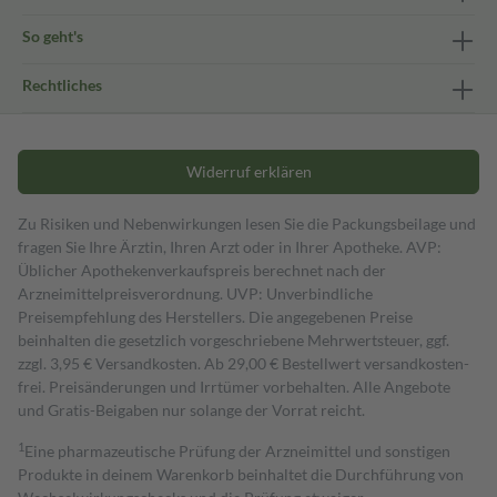
So geht's
Rechtliches
Widerruf erklären
Zu Risiken und Nebenwirkungen lesen Sie die Packungsbeilage und
fragen Sie Ihre Ärztin, Ihren Arzt oder in Ihrer Apotheke. AVP:
Üblicher Apothekenverkaufspreis berechnet nach der
Arzneimittelpreisverordnung. UVP: Unverbindliche
Preisempfehlung des Herstellers. Die angegebenen Preise
beinhalten die gesetzlich vorgeschriebene Mehrwertsteuer, ggf.
zzgl. 3,95 € Versandkosten. Ab 29,00 € Bestell­wert versand­kosten­
frei. Preisänderungen und Irrtümer vorbehalten. Alle Angebote
und Gratis-Beigaben nur solange der Vorrat reicht.
1
Eine pharmazeutische Prüfung der Arzneimittel und sonstigen
Produkte in deinem Warenkorb beinhaltet die Durchführung von