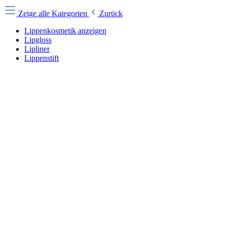
Zeige alle Kategorien
Zurück
Lippenkosmetik anzeigen
Lipgloss
Lipliner
Lippenstift