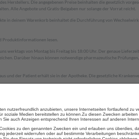
s Herstellers. Die angegebenen Preise beinhalten die gesetzlich vorgesc
alten. Alle Angebote und Gratis-Beigaben nur solange der Vorrat reicht.
dukte in deinem Warenkorb beinhaltet die Durchführung von Wechselwir
nd Produktinformationen lesen.
 uns werktags von Montag bis Freitag bis 18:00 Uhr. Der genaue Lieferze
ichen. Darüber hinaus können notwendige pharmazeutische Prüfungen, die
aus und der Patient erhält sie in der Apotheke. Die gesetzliche Krankenv
ent des Abgabepreises,
mindestens
jedoch
fünf Euro
und
höchstens zehn 
zehn Prozent der Kosten sowie zehn Euro je Verordnung.
rken und die besondere Stellung der Familie zu unterstützen, fallen
kein
 Ausnahme der Fahrkosten
 getragen werden