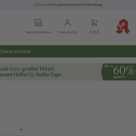
persönliche
pharmazeutische Beratung
Rezept einlösen
Mein Konto
0,00 €
Deine Vorteile