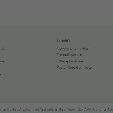
e
So geht's
nto
Newsletter anfordern
Freunde werben
gen
E-Rezept einlösen
Papier Rezept einlösen
g
gen Sie Ihre Ärztin, Ihren Arzt oder in Ihrer Apotheke. AVP: Üblicher A