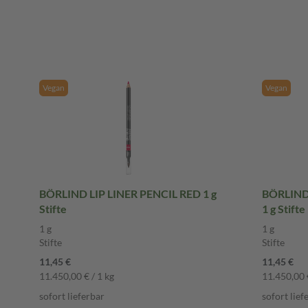
Vegan
Vegan
BÖRLIND LIP LINER PENCIL RED 1 g
BÖRLIND 
Stifte
1 g Stifte
1 g
1 g
Stifte
Stifte
11,45 €
11,45 €
11.450,00 € / 1 kg
11.450,00 €
sofort lieferbar
sofort lief