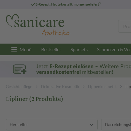
3
E-Rezept:
Heute bestellt,
morgen geliefert
Menü
Bestseller
Sparsets
Schmerzen & Ver
Gesichtspflege
Dekorative Kosmetik
Lippenkosmetik
Lip
Lipliner
(2 Produkte)
Hersteller
Darreichungs