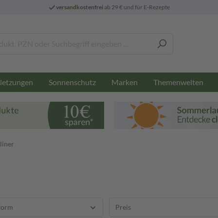
versandkostenfrei
ab 29 € und für E-Rezepte
letzungen
Sonnenschutz
Marken
Themenwelten
liner
form
Preis