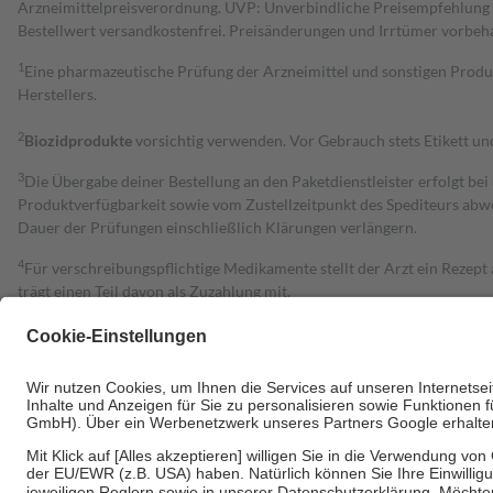
Arzneimittelpreisverordnung. UVP: Unverbindliche Preisempfehlung de
Bestell­wert versand­kosten­frei. Preisänderungen und Irrtümer vorbeh
1
Eine pharmazeutische Prüfung der Arzneimittel und sonstigen Pro
Herstellers.
2
Biozidprodukte
vorsichtig verwenden. Vor Gebrauch stets Etikett u
3
Die Übergabe deiner Bestellung an den Paketdienstleister erfolgt bei
Produktverfügbarkeit sowie vom Zustellzeitpunkt des Spediteurs abwe
Dauer der Prüfungen einschließlich Klärungen verlängern.
4
Für verschreibungspflichtige Medikamente stellt der Arzt ein Rezept 
trägt einen Teil davon als Zuzahlung mit.
Grundsätzlich leisten Mitglieder Zuzahlungen in Höhe von zehn Proz
zu entrichten.
Diese Regeln gelten grundsätzlich auch für Online-Apotheken.
Bei Heilmitteln und häuslicher Krankenpflege beträgt die Zuzahlung 
Um das Engagement der Versicherten für ihre eigene Gesundheit zu stä
• Kindern und Jugendlichen bis zum vollendeten 18. Lebensjahr mit
• Untersuchungen zur Vorsorge und Früherkennung, die von der GKV
• empfohlenen Schutzimpfungen