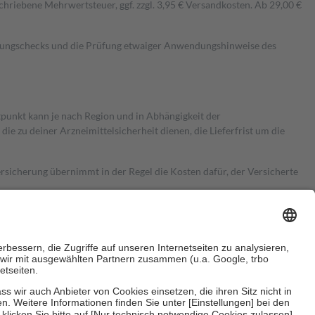
hriebene Mehrwertsteuer, ggf. zzgl. 3,95 € Versandkosten. Ab 29,00 €
kungschecks und die Prüfung etwaiger Anwendungshinweise des
itpunkt kann je nach Region und in Abhängigkeit der
 zu deiner Arzneimittelsicherheit dienen, die Lieferfrist um die
ersicherung übernimmt in der Regel die Kosten dafür, der Versicherte
Euro.
Es sind jedoch nie mehr als die tatsächlichen Kosten der Leistung
e Zuzahlungen
an bei: