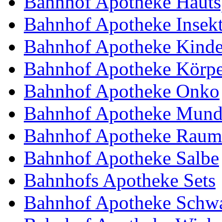
Bahnhof Apotheke Hauts
Bahnhof Apotheke Insek
Bahnhof Apotheke Kinde
Bahnhof Apotheke Körpe
Bahnhof Apotheke Onko
Bahnhof Apotheke Mund
Bahnhof Apotheke Raum
Bahnhof Apotheke Salbe
Bahnhofs Apotheke Sets
Bahnhof Apotheke Schwan