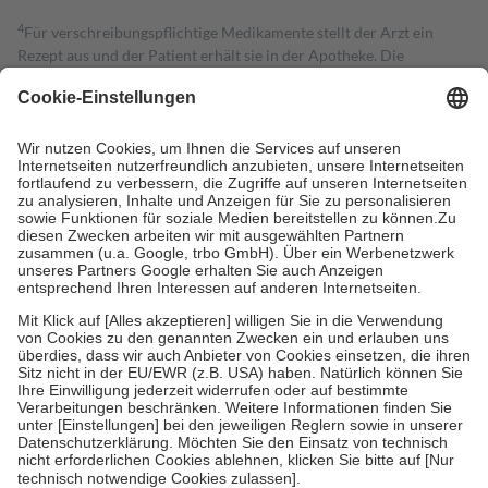
4
Für verschreibungspflichtige Medikamente stellt der Arzt ein
Rezept aus und der Patient erhält sie in der Apotheke. Die
gesetzliche Krankenversicherung übernimmt in der Regel die
Kosten dafür, der Versicherte trägt einen Teil davon als Zuzahlung
mit.
Grundsätzlich leisten Mitglieder Zuzahlungen in Höhe von zehn
Prozent des Abgabepreises,
mindestens
jedoch
fünf Euro
und
höchstens zehn Euro.
Es sind jedoch nie mehr als die tatsächlichen
Kosten der Leistung zu entrichten.
Diese Regeln gelten grundsätzlich auch für Online-Apotheken.
Bei Heilmitteln und häuslicher Krankenpflege beträgt die
Zuzahlung zehn Prozent der Kosten sowie zehn Euro je
Verordnung.
Um das Engagement der Versicherten für ihre eigene Gesundheit zu
stärken und die besondere Stellung der Familie zu unterstützen,
fallen
keine Zuzahlungen
an bei:
• Kindern und Jugendlichen bis zum vollendeten 18. Lebensjahr
mit Ausnahme der Fahrkosten
• Untersuchungen zur Vorsorge und Früherkennung, die von der
GKV getragen werden