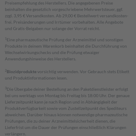
Preisempfehlung des Herstellers. Die angegebenen Preise
beinhalten die gesetzlich vorgeschriebene Mehrwertsteuer, ggf.
zzgl. 3,95 € Versandkosten. Ab 29,00 € Bestell­wert versand­kosten­
frei. Preisänderungen und Irrtümer vorbehalten. Alle Angebote
und Gratis-Beigaben nur solange der Vorrat reicht.
1
Eine pharmazeutische Prüfung der Arzneimittel und sonstigen
Produkte in deinem Warenkorb beinhaltet die Durchführung von
Wechselwirkungschecks und die Prüfung etwaiger
Anwendungshinweise des Herstellers.
2
Biozidprodukte
vorsichtig verwenden. Vor Gebrauch stets Etikett
und Produktinformationen lesen.
3
Die Übergabe deiner Bestellung an den Paketdienstleister erfolgt
bei uns werktags von Montag bis Freitag bis 18:00 Uhr. Der genaue
Lieferzeitpunkt kann je nach Region und in Abhängigkeit der
Produktverfügbarkeit sowie vom Zustellzeitpunkt des Spediteurs
abweichen. Darüber hinaus können notwendige pharmazeutische
Prüfungen, die zu deiner Arzneimittelsicherheit dienen, die
Lieferfrist um die Dauer der Prüfungen einschließlich Klärungen
verlängern.