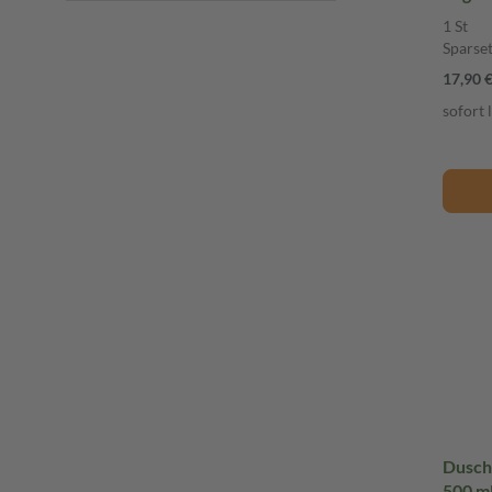
1 St
Sparse
17,90 
sofort 
Dusch
500 m