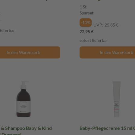
1 St
Sparset
t
€
-11%
UVP:
25,85 €
lieferbar
22,95 €
sofort lieferbar
In den Warenkorb
In den Warenkorb
 & Shampoo Baby & Kind
Baby-Pflegecreme 15 ml
l Duschgel