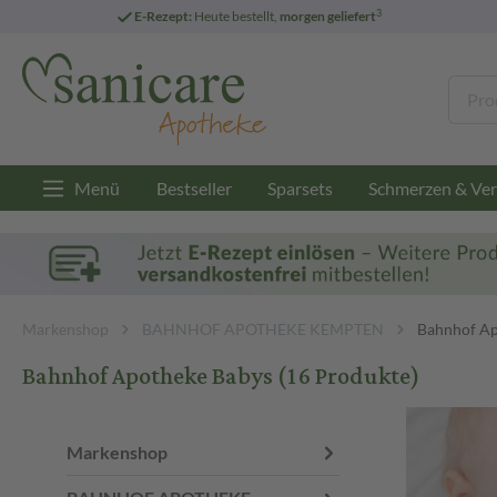
3
E-Rezept:
Heute bestellt,
morgen geliefert
Menü
Bestseller
Sparsets
Schmerzen & Ver
Markenshop
BAHNHOF APOTHEKE KEMPTEN
Bahnhof Ap
Bahnhof Apotheke Babys
(16 Produkte)
Markenshop