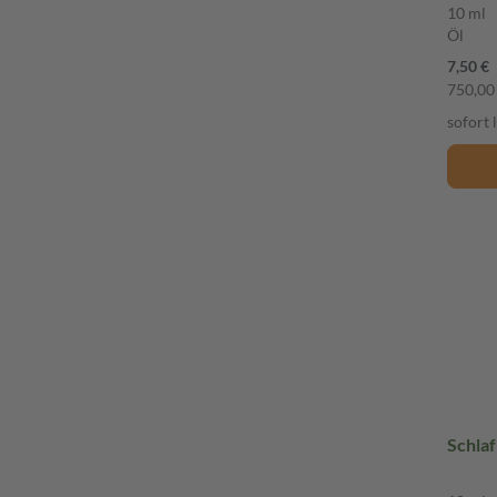
10 ml
Öl
7,50 €
750,00 
sofort 