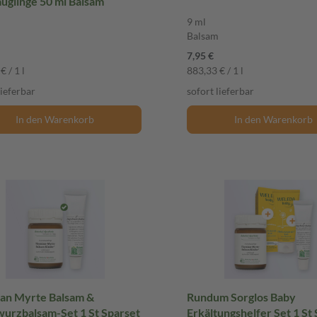
uglinge 50 ml Balsam
9 ml
Balsam
7,95 €
€ / 1 l
883,33 € / 1 l
lieferbar
sofort lieferbar
In den Warenkorb
In den Warenkorb
an Myrte Balsam &
Rundum Sorglos Baby
wurzbalsam-Set 1 St Sparset
Erkältungshelfer Set 1 St