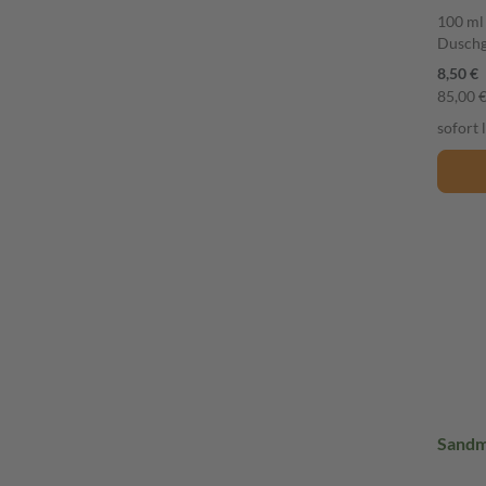
100 ml
Duschg
8,50 €
85,00 € 
sofort 
Sandm