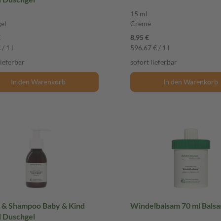
15 ml
el
Creme
€
8,95 €
/ 1 l
596,67 € / 1 l
lieferbar
sofort lieferbar
In den Warenkorb
In den Warenkorb
 & Shampoo Baby & Kind
Windelbalsam 70 ml Bals
l Duschgel