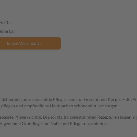
€ / 1 l
lieferbar
In den Warenkorb
delbereich oder eine milde Pflegecreme für Gesicht und Körper – die Pr
u pflegen und empfindliche Hautpartien schonend zu versorgen.
epasste Pflege wichtig. Die sorgfältig abgestimmten Rezepturen lassen s
 angenehme Grundlage, um Nähe und Pflege zu verbinden.