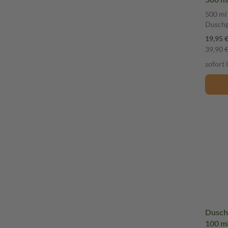
500 ml
Duschg
19,95 
39,90 € 
sofort 
Dusch
100 m