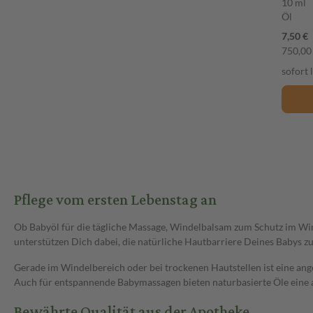
10 ml
Öl
7,50 €
750,00 
sofort 
Pflege vom ersten Lebenstag an
Ob Babyöl für die tägliche Massage, Windelbalsam zum Schutz im Win
unterstützen Dich dabei, die natürliche Hautbarriere Deines Babys z
Gerade im Windelbereich oder bei trockenen Hautstellen ist eine ang
Auch für entspannende Babymassagen bieten naturbasierte Öle eine
Bewährte Qualität aus der Apotheke