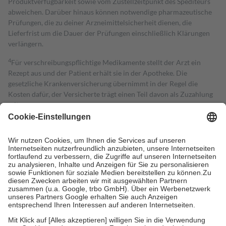
Produktverfügbarkeit sowie vom Zustellzeitpunkt des Spediteurs
abweichen. Darüber hinaus können notwendige pharmazeutische
Prüfungen, die zu deiner Arzneimittelsicherheit dienen, die
Lieferfrist um die Dauer der Prüfungen einschließlich Klärungen
verlängern.
4
Für verschreibungspflichtige Medikamente stellt der Arzt ein
Rezept aus und der Patient erhält sie in der Apotheke. Die
gesetzliche Krankenversicherung übernimmt in der Regel die
Kosten dafür, der Versicherte trägt einen Teil davon als Zuzahlung
mit.
Grundsätzlich leisten Mitglieder Zuzahlungen in Höhe von zehn
Prozent des Abgabepreises,
mindestens
jedoch
fünf Euro
und
höchstens zehn Euro.
Es sind jedoch nie mehr als die tatsächlichen
Kosten der Leistung zu entrichten.
Diese Regeln gelten grundsätzlich auch für Online-Apotheken.
Bei Heilmitteln und häuslicher Krankenpflege beträgt die
Zuzahlung zehn Prozent der Kosten sowie zehn Euro je
Verordnung.
Um das Engagement der Versicherten für ihre eigene Gesundheit zu
stärken und die besondere Stellung der Familie zu unterstützen,
fallen
keine Zuzahlungen
an bei: