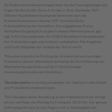
Zu Risiken und Nebenwirkungen lesen Sie die Packungsbeilage und
fragen Sie Ihre Ärztin, Ihren Arzt oder in Ihrer Apotheke. AVP:
Üblicher Apothekenverkaufspreis berechnet nach der
Arzneimittelpreisverordnung. UVP: Unverbindliche
Preisempfehlung des Herstellers. Die angegebenen Preise
beinhalten die gesetzlich vorgeschriebene Mehrwertsteuer, ggf.
zzgl. 3,95 € Versandkosten. Ab 29,00 € Bestell­wert versand­kosten­
frei. Preisänderungen und Irrtümer vorbehalten. Alle Angebote
und Gratis-Beigaben nur solange der Vorrat reicht.
1
Eine pharmazeutische Prüfung der Arzneimittel und sonstigen
Produkte in deinem Warenkorb beinhaltet die Durchführung von
Wechselwirkungschecks und die Prüfung etwaiger
Anwendungshinweise des Herstellers.
2
Biozidprodukte
vorsichtig verwenden. Vor Gebrauch stets Etikett
und Produktinformationen lesen.
3
Die Übergabe deiner Bestellung an den Paketdienstleister erfolgt
bei uns werktags von Montag bis Freitag bis 18:00 Uhr. Der genaue
Lieferzeitpunkt kann je nach Region und in Abhängigkeit der