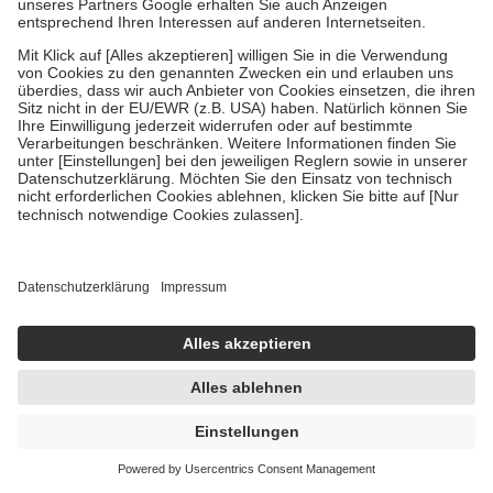
22,95 €
459,00 € / 1 l
sofort lieferbar
In den Warenkorb
Fenistil 50 g Gel
50 g
Gel