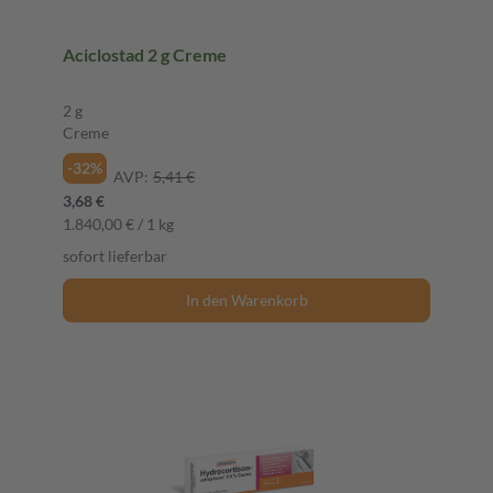
Aciclostad 2 g Creme
2 g
Creme
-32%
AVP:
5,41 €
3,68 €
1.840,00 € / 1 kg
sofort lieferbar
In den Warenkorb