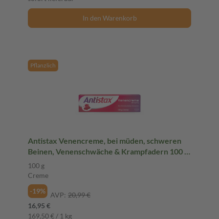
In den Warenkorb
Pflanzlich
Antistax Venencreme, bei müden, schweren
Beinen, Venenschwäche & Krampfadern 100 g
Creme
100 g
Creme
-19%
AVP:
20,99 €
16,95 €
169,50 € / 1 kg