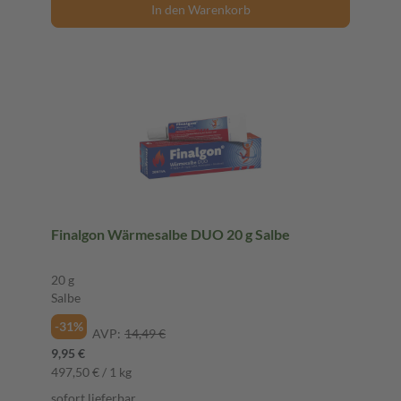
In den Warenkorb
Finalgon Wärmesalbe DUO 20 g Salbe
20 g
Salbe
-31%
AVP:
14,49 €
9,95 €
497,50 € / 1 kg
sofort lieferbar