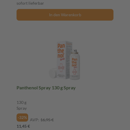
sofort lieferbar
In den Warenkorb
Panthenol Spray 130 g Spray
130 g
Spray
-32%
AVP:
16,95 €
11,45 €