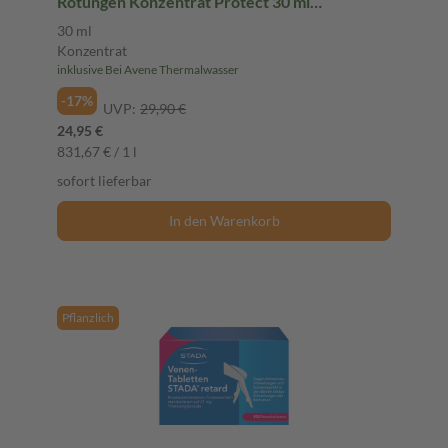
Rötungen Konzentrat Protect 30 ml
Konzentrat
30 ml
Konzentrat
inklusive Bei Avene Thermalwasser
-17%
UVP:
29,90 €
24,95 €
831,67 € / 1 l
sofort lieferbar
In den Warenkorb
Pflanzlich