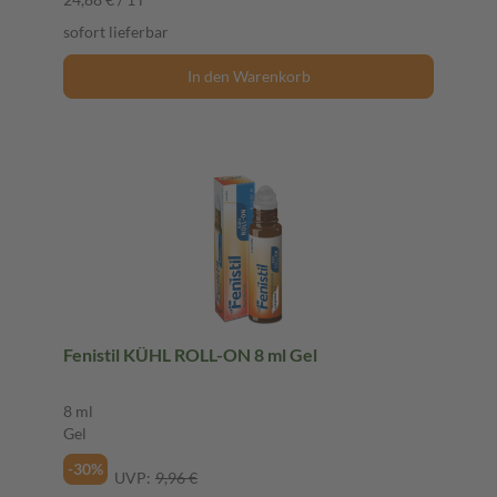
sofort lieferbar
In den Warenkorb
Fenistil KÜHL ROLL-ON 8 ml Gel
8 ml
Gel
-30%
UVP:
9,96 €