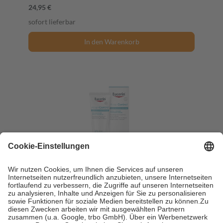
24,95 €
sofort lieferbar
In den Warenkorb
Eucerin Atopi Control GESICHTSCREME 50 ml
Creme
50 ml
Creme
-19%
UVP:
28,25 €