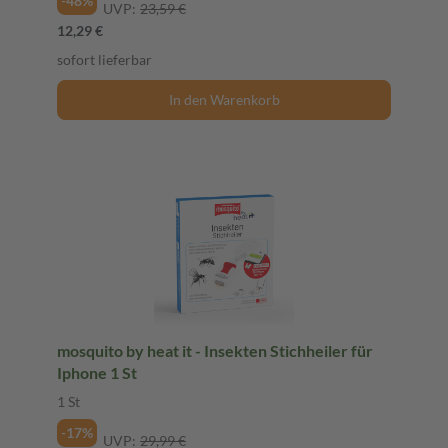
-48%
UVP:
23,59 €
12,29 €
sofort lieferbar
In den Warenkorb
mosquito by heat it - Insekten Stichheiler für
Iphone 1 St
1 St
-17%
UVP:
29,99 €