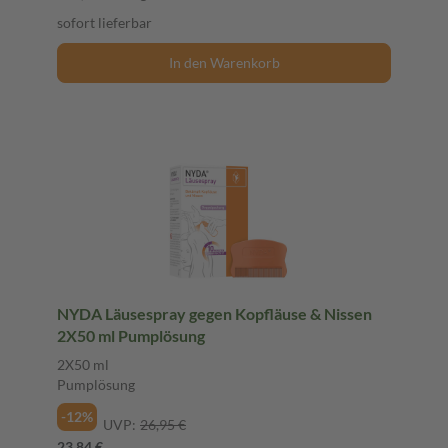
sofort lieferbar
In den Warenkorb
NYDA Läusespray gegen Kopfläuse & Nissen
2X50 ml Pumplösung
2X50 ml
Pumplösung
-12%
UVP:
26,95 €
23,84 €