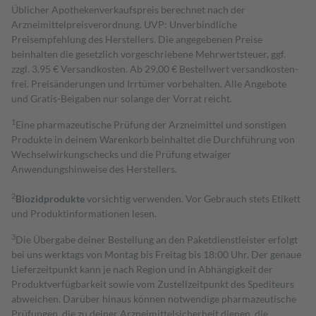
Üblicher Apothekenverkaufspreis berechnet nach der
Arzneimittelpreisverordnung. UVP: Unverbindliche
Preisempfehlung des Herstellers. Die angegebenen Preise
beinhalten die gesetzlich vorgeschriebene Mehrwertsteuer, ggf.
zzgl. 3,95 € Versandkosten. Ab 29,00 € Bestell­wert versand­kosten­
frei. Preisänderungen und Irrtümer vorbehalten. Alle Angebote
und Gratis-Beigaben nur solange der Vorrat reicht.
1
Eine pharmazeutische Prüfung der Arzneimittel und sonstigen
Produkte in deinem Warenkorb beinhaltet die Durchführung von
Wechselwirkungschecks und die Prüfung etwaiger
Anwendungshinweise des Herstellers.
2
Biozidprodukte
vorsichtig verwenden. Vor Gebrauch stets Etikett
und Produktinformationen lesen.
3
Die Übergabe deiner Bestellung an den Paketdienstleister erfolgt
bei uns werktags von Montag bis Freitag bis 18:00 Uhr. Der genaue
Lieferzeitpunkt kann je nach Region und in Abhängigkeit der
Produktverfügbarkeit sowie vom Zustellzeitpunkt des Spediteurs
abweichen. Darüber hinaus können notwendige pharmazeutische
Prüfungen, die zu deiner Arzneimittelsicherheit dienen, die