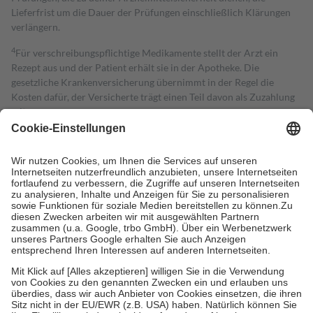
Lieferfrist um die Dauer der Prüfungen einschließlich Klärungen
verlängern.
4
Für verschreibungspflichtige Medikamente stellt der Arzt ein
Rezept aus und der Patient erhält sie in der Apotheke. Die
gesetzliche Krankenversicherung übernimmt in der Regel die
Kosten dafür, der Versicherte trägt einen Teil davon als Zuzahlung
mit.
Grundsätzlich leisten Mitglieder Zuzahlungen in Höhe von zehn
Prozent des Abgabepreises,
mindestens
jedoch
fünf Euro
und
höchstens zehn Euro.
Es sind jedoch nie mehr als die tatsächlichen
Kosten der Leistung zu entrichten.
Diese Regeln gelten grundsätzlich auch für Online-Apotheken.
Bei Heilmitteln und häuslicher Krankenpflege beträgt die
Zuzahlung zehn Prozent der Kosten sowie zehn Euro je
Verordnung.
Um das Engagement der Versicherten für ihre eigene Gesundheit zu
stärken und die besondere Stellung der Familie zu unterstützen,
fallen
keine Zuzahlungen
an bei:
• Kindern und Jugendlichen bis zum vollendeten 18. Lebensjahr
mit Ausnahme der Fahrkosten