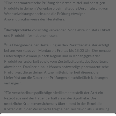
1
Eine pharmazeutische Prüfung der Arzneimittel und sonstigen
Produkte in deinem Warenkorb beinhaltet die Durchführung von
Wechselwirkungschecks und die Prüfung etwaiger
Anwendungshinweise des Herstellers.
2
Biozidprodukte
vorsichtig verwenden. Vor Gebrauch stets Etikett
und Produktinformationen lesen.
3
Die Übergabe deiner Bestellung an den Paketdienstleister erfolgt
bei uns werktags von Montag bis Freitag bis 18:00 Uhr. Der genaue
Lieferzeitpunkt kann je nach Region und in Abhängigkeit der
Produktverfügbarkeit sowie vom Zustellzeitpunkt des Spediteurs
abweichen. Darüber hinaus können notwendige pharmazeutische
Prüfungen, die zu deiner Arzneimittelsicherheit dienen, die
Lieferfrist um die Dauer der Prüfungen einschließlich Klärungen
verlängern.
4
Für verschreibungspflichtige Medikamente stellt der Arzt ein
Rezept aus und der Patient erhält sie in der Apotheke. Die
gesetzliche Krankenversicherung übernimmt in der Regel die
Kosten dafür, der Versicherte trägt einen Teil davon als Zuzahlung
mit.