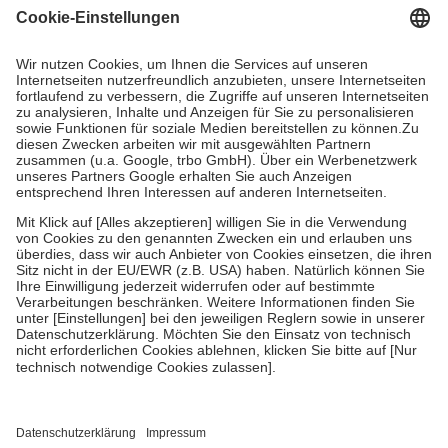
Grundsätzlich leisten Mitglieder Zuzahlungen in Höhe von zehn
Prozent des Abgabepreises,
mindestens
jedoch
fünf Euro
und
höchstens zehn Euro.
Es sind jedoch nie mehr als die tatsächlichen
Kosten der Leistung zu entrichten.
Diese Regeln gelten grundsätzlich auch für Online-Apotheken.
Bei Heilmitteln und häuslicher Krankenpflege beträgt die
Zuzahlung zehn Prozent der Kosten sowie zehn Euro je
Verordnung.
Um das Engagement der Versicherten für ihre eigene Gesundheit zu
stärken und die besondere Stellung der Familie zu unterstützen,
fallen
keine Zuzahlungen
an bei:
• Kindern und Jugendlichen bis zum vollendeten 18. Lebensjahr
mit Ausnahme der Fahrkosten
• Untersuchungen zur Vorsorge und Früherkennung, die von der
GKV getragen werden
• empfohlenen Schutzimpfungen
• Harn- und Blutteststreifen
Wir nutzen Trusted Shops als unabhängigen Dienstleister für die
Einholung von Bewertungen. Trusted Shops hat Maßnahmen
getroffen, um sicherzustellen, dass es sich um echte Bewertungen