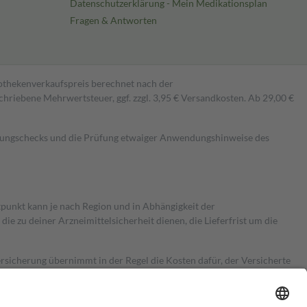
Datenschutzerklärung - Mein Medikationsplan
Fragen & Antworten
pothekenverkaufspreis berechnet nach der
hriebene Mehrwertsteuer, ggf. zzgl. 3,95 € Versandkosten. Ab 29,00 €
kungschecks und die Prüfung etwaiger Anwendungshinweise des
itpunkt kann je nach Region und in Abhängigkeit der
 zu deiner Arzneimittelsicherheit dienen, die Lieferfrist um die
ersicherung übernimmt in der Regel die Kosten dafür, der Versicherte
Euro.
Es sind jedoch nie mehr als die tatsächlichen Kosten der Leistung