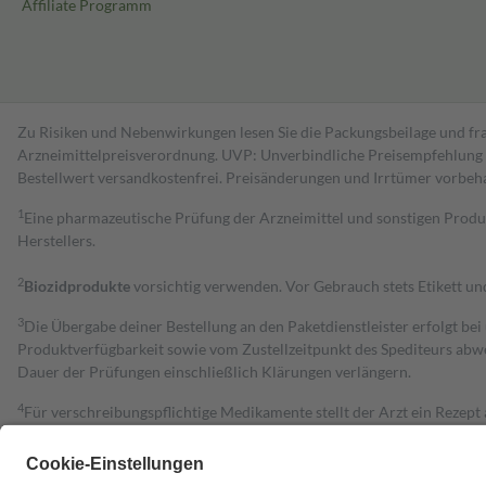
Affiliate Programm
Zu Risiken und Nebenwirkungen lesen Sie die Packungsbeilage und fra
Arzneimittelpreisverordnung. UVP: Unverbindliche Preisempfehlung de
Bestell­wert versand­kosten­frei. Preisänderungen und Irrtümer vorbeh
1
Eine pharmazeutische Prüfung der Arzneimittel und sonstigen Pro
Herstellers.
2
Biozidprodukte
vorsichtig verwenden. Vor Gebrauch stets Etikett u
3
Die Übergabe deiner Bestellung an den Paketdienstleister erfolgt bei
Produktverfügbarkeit sowie vom Zustellzeitpunkt des Spediteurs abwe
Dauer der Prüfungen einschließlich Klärungen verlängern.
4
Für verschreibungspflichtige Medikamente stellt der Arzt ein Rezept 
trägt einen Teil davon als Zuzahlung mit.
Grundsätzlich leisten Mitglieder Zuzahlungen in Höhe von zehn Proz
zu entrichten.