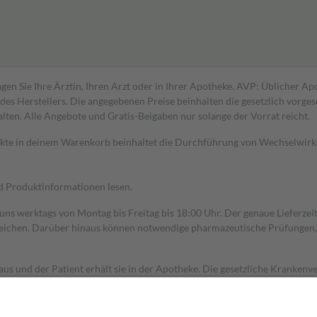
gen Sie Ihre Ärztin, Ihren Arzt oder in Ihrer Apotheke. AVP: Üblicher A
s Herstellers. Die angegebenen Preise beinhalten die gesetzlich vorgesc
alten. Alle Angebote und Gratis-Beigaben nur solange der Vorrat reicht.
dukte in deinem Warenkorb beinhaltet die Durchführung von Wechselwir
nd Produktinformationen lesen.
 uns werktags von Montag bis Freitag bis 18:00 Uhr. Der genaue Lieferze
ichen. Darüber hinaus können notwendige pharmazeutische Prüfungen, die
aus und der Patient erhält sie in der Apotheke. Die gesetzliche Krankenv
ent des Abgabepreises,
mindestens
jedoch
fünf Euro
und
höchstens zehn 