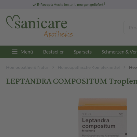
3
E-Rezept:
Heute bestellt,
morgen geliefert
Menü
Bestseller
Sparsets
Schmerzen & Ver
Homöopathie & Natur
Homöopathische Komplexmittel
Heel
LEPTANDRA COMPOSITUM Tropfen 