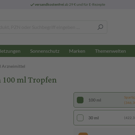
versandkostenfrei
ab 29 € und für E-Rezepte
letzungen
Sonnenschutz
Marken
Themenwelten
 Arzneimittel
100 ml Tropfen
Sparti
100 ml
(346,30
30 ml
(422,33