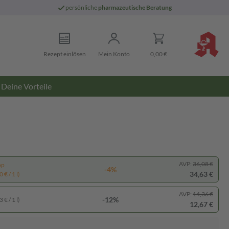
persönliche
pharmazeutische Beratung
Rezept einlösen
Mein Konto
0,00 €
Deine Vorteile
AVP:
36,08 €
pp
-4%
34,63 €
 € / 1 l)
AVP:
14,36 €
-12%
 € / 1 l)
12,67 €