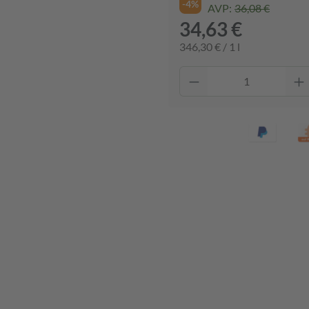
-4%
AVP:
36,08 €
34,63 €
346,30 € / 1 l