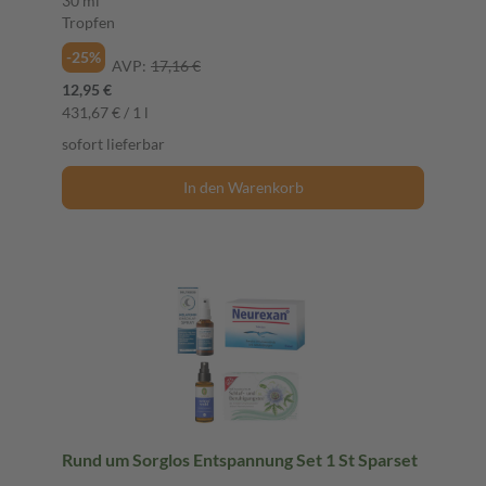
30 ml
Tropfen
-25%
AVP:
17,16 €
12,95 €
431,67 € / 1 l
sofort lieferbar
In den Warenkorb
Rund um Sorglos Entspannung Set 1 St Sparset