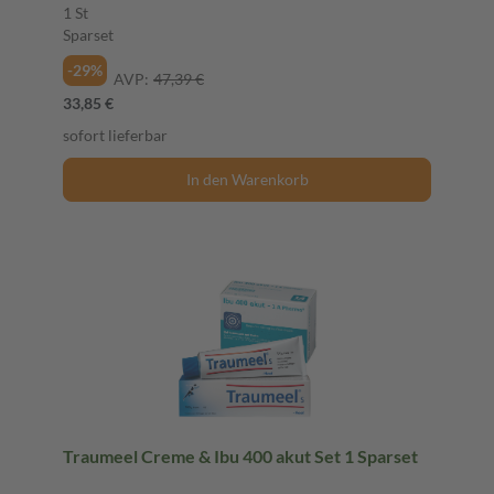
1 St
Sparset
-29%
AVP:
47,39 €
33,85 €
sofort lieferbar
In den Warenkorb
Traumeel Creme & Ibu 400 akut Set 1 Sparset