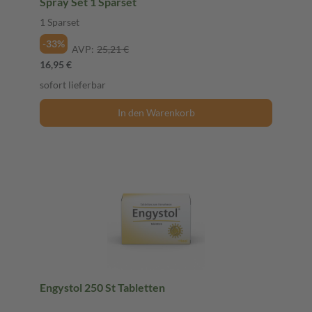
Spray Set 1 Sparset
1 Sparset
-33%
AVP:
25,21 €
16,95 €
sofort lieferbar
In den Warenkorb
Engystol 250 St Tabletten