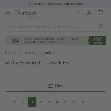
persönliche
pharmazeutische Beratung
Homöopathische Komplexmittel
Heel Arzneimittel
(153 Produkte)
Filter
1
2
3
4
5