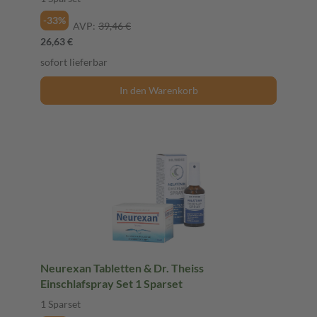
-33%
AVP:
39,46 €
26,63 €
sofort lieferbar
In den Warenkorb
Neurexan Tabletten & Dr. Theiss
Einschlafspray Set 1 Sparset
1 Sparset