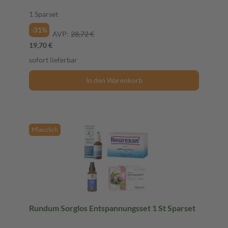
1 Sparset
-31%
AVP:
28,72 €
19,70 €
sofort lieferbar
In den Warenkorb
Pflanzlich
Rundum Sorglos Entspannungsset 1 St Sparset