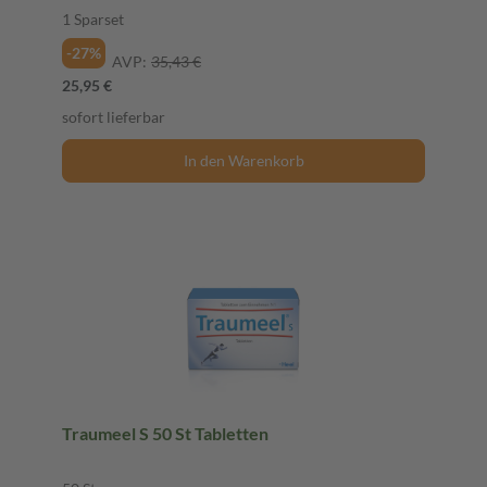
1 Sparset
-27%
AVP:
35,43 €
25,95 €
sofort lieferbar
In den Warenkorb
Traumeel S 50 St Tabletten