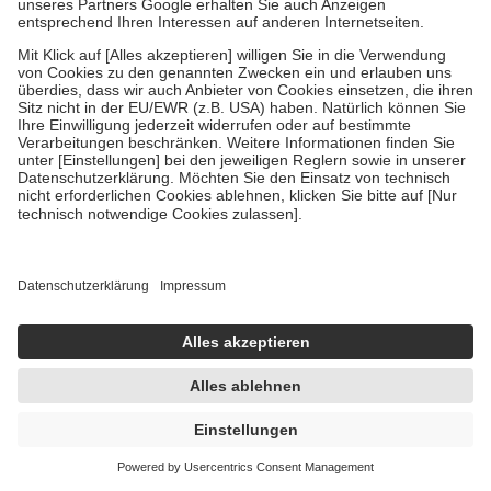
Engystol bei grippalen Infekten 50 St Tabletten
50 St
Tabletten
-24%
AVP:
14,36 €
10,92 €
0,22 € / 1 St
sofort lieferbar