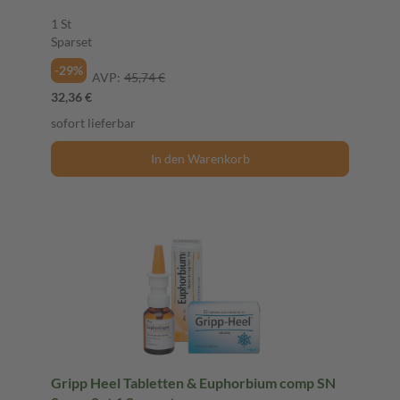
1 St
Sparset
-29%
AVP:
45,74 €
32,36 €
sofort lieferbar
In den Warenkorb
Gripp Heel Tabletten & Euphorbium comp SN