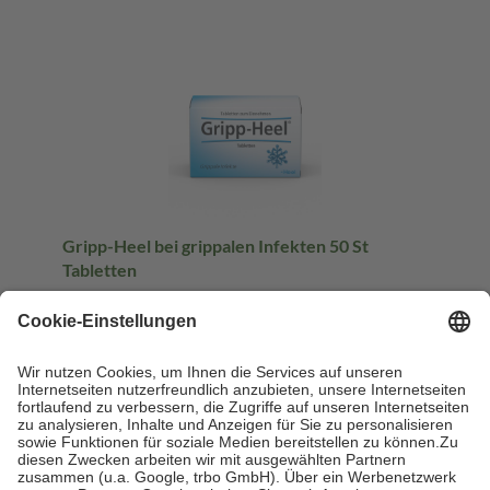
Gripp-Heel bei grippalen Infekten 50 St
Tabletten
50 St
Tabletten
-31%
AVP:
14,36 €
9,95 €
0,20 € / 1 St
sofort lieferbar
In den Warenkorb