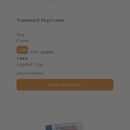
Traumeel S 50 g Creme
50 g
Creme
-33%
AVP:
11,84 €
7,94 €
158,80 € / 1 kg
sofort lieferbar
In den Warenkorb