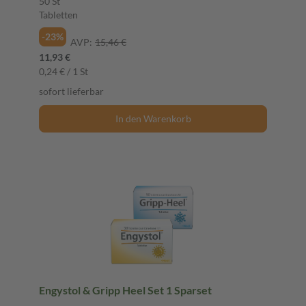
50 St
Tabletten
-23%
AVP:
15,46 €
11,93 €
0,24 € / 1 St
sofort lieferbar
In den Warenkorb
Engystol & Gripp Heel Set 1 Sparset