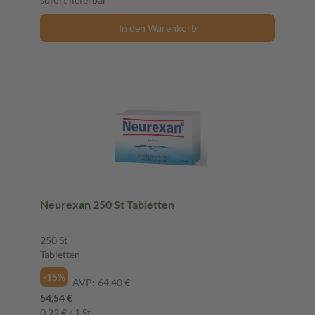
In den Warenkorb
Neurexan 250 St Tabletten
250 St
Tabletten
-15%
AVP:
64,40 €
54,54 €
0,22 € / 1 St