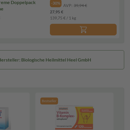
Creme Doppelpack
-30%
AVP:
39,94 €
me
27,95 €
g
139,75 € / 1 kg
ersteller: Biologische Heilmittel Heel GmbH
Bestseller