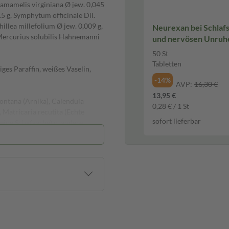
Hamamelis virginiana Ø jew. 0,045
5 g, Symphytum officinale Dil.
illea millefolium Ø jew. 0,009 g,
Neurexan bei Schlaf
 Mercurius solubilis Hahnemanni
und nervösen Unruhezuständen
50 St Tabletten
50 St
Tabletten
iges Paraffin, weißes Vaselin,
-14%
AVP:
16,30 €
13,95 €
ontana (Arnika), Calendula
0,28 € / 1 St
 Matricaria recutita (Echte
sofort lieferbar
eine Schafgarbe) o. andere
urius solubilis (Quecksilber)
en Überempfindlichkeitsreaktionen
) berichtet. Bei auftretenden