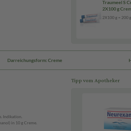
Traumeel S 
2X100 g Cre
2X100 g = 200 
Darreichungsform: Creme
H
Tipp vom Apotheker
 Indikation.
hanol) in 10 g Creme.