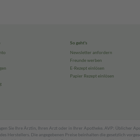
e
So geht's
nto
Newsletter anfordern
Freunde werben
gen
E-Rezept einlösen
Papier Rezept einlösen
g
gen Sie Ihre Ärztin, Ihren Arzt oder in Ihrer Apotheke. AVP: Üblicher A
s Herstellers. Die angegebenen Preise beinhalten die gesetzlich vorgesc