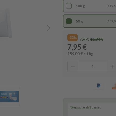
100 g
(149,50
50 g
(159,00
-33%
AVP:
11,84 €
7,95 €
159,00 € / 1 kg
Alternative als Sparset