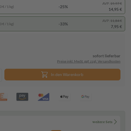
AVP:
19,97 €
-25%
 € / 1 kg)
14,95 €
AVP:
11,84 €
-33%
 € / 1 kg)
7,95 €
sofort lieferbar
Preise inkl. MwSt. ggf. zzgl. Versandkosten
In den Warenkorb
weitere Sets