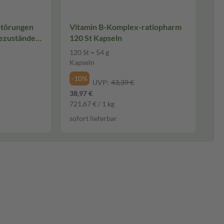
störungen
Vitamin B-Komplex-ratiopharm
120 St Kapseln
120 St = 54 g
Kapseln
-10%
UVP:
43,39 €
38,97 €
721,67 € / 1 kg
sofort lieferbar