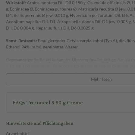
Wirkstoff:
Arnica montana Dil. D3 0,150 g, Calendula officinalis Ø, 
g, Echinacea Ø, Echinacea purpurea Ø, Matricaria recutita Ø jew. 0,01
D4, Bellis perennis Ø jew. 0,010 g, Hypericum perforatum Dil. D6, Ach
Aconitum napellus Dil. D1, Atropa bella-donna Dil. D1 jew. 0,005 g,
Dil. D6 0,004 g, Hepar sulfuris Dil. D6 0,0025 g.
Sonst. Bestandt.:
Emulgierender Cetylstearylalkohol (Typ A), dickflüss
Ethanol 94% (m/m), gereinigtes Wasser.
Gegenanzeige:
Sollte bei bekannter Überempfindlichkeit gg. Arnica m
officinalis (Ringelblume), Echinacea, Echinacea purpurea (Sonnenhut),
Kamille), Bellis perennis (Gänseblümchen), Achillea millefolium (Gem
Korbblütler u. Hilfsstoffe nicht angewandt werden.
Mehr lesen
Nebenwirkungen:
Aufgrund des enthaltenen homöopath. Wirkst. Merc
können gelegentl. allerg. Reaktionen auftreten. In Einzelfällen könn
FAQs Traumeel S 50 g Creme
auftreten. Es wurden lokale allerg. Reaktionen (Entzündg. an der Haut
Nebenwirk. ist das Präparat abzusetzen und ein Arzt zu konsultieren.
Hinweistexte und Pflichtangaben
Warnhinweise:
Enthält Cetylstearylalkohol.
Arzneimittel