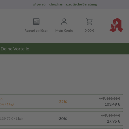
persönliche
pharmazeutische Beratung
Rezept einlösen
Mein Konto
0,00 €
Deine Vorteile
AVP:
132,21 €
pp
-22%
103,49 €
 € / 1 kg)
AVP:
39,94 €
-30%
139,75 € / 1 kg)
27,95 €