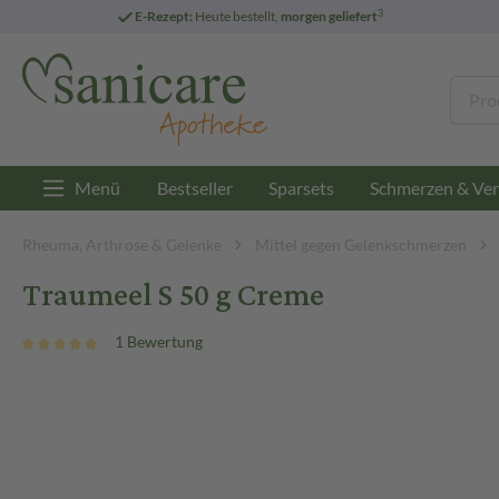
3
E-Rezept:
Heute bestellt,
morgen geliefert
Menü
Bestseller
Sparsets
Schmerzen & Ver
Rheuma, Arthrose & Gelenke
Mittel gegen Gelenkschmerzen
Traumeel S 50 g Creme
1 Bewertung