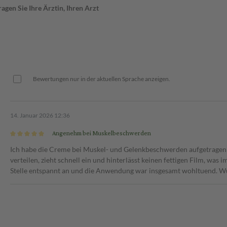
sie?
gen Sie Ihre Ärztin, Ihren Arzt
 einer therapeutischen
er Reizstoffe beeinflusst
neimittel anwendest oder
Bewertungen nur in der aktuellen Sprache anzeigen.
14. Januar 2026 12:36
esondere bei bekannter
glich sind auch Reizungen durch
Angenehm bei Muskelbeschwerden
schweren Reaktionen solltest du
homöopathische Mittel kann es
Ich habe die Creme bei Muskel- und Gelenkbeschwerden aufgetragen u
verteilen, zieht schnell ein und hinterlässt keinen fettigen Film, was 
Stelle entspannt an und die Anwendung war insgesamt wohltuend. W
ch dünn auf die betroffenen
durchlässigen Verband anwenden.
Schleimhäuten und offenen
ugeborenen ohne Verband.