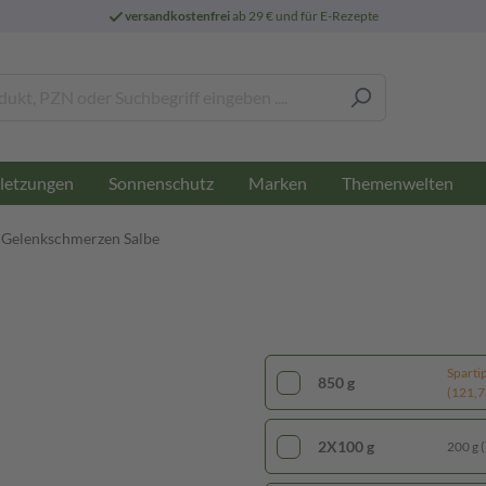
versandkostenfrei
ab 29 € und für E-Rezepte
letzungen
Sonnenschutz
Marken
Themenwelten
Gelenkschmerzen Salbe
Sparti
850 g
(121,75
2X100 g
200 g (