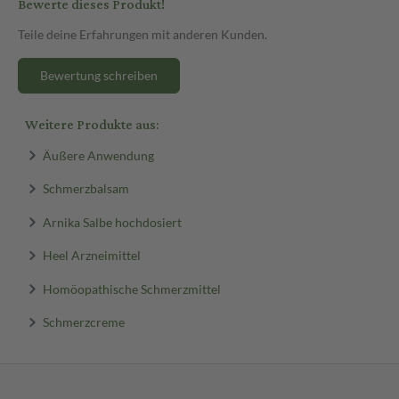
Bewerte dieses Produkt!
Jetzt bequem online auf sanicare.de bestellen!
Teile deine Erfahrungen mit anderen Kunden.
Bewertung schreiben
Weitere Produkte aus:
Äußere Anwendung
Schmerzbalsam
Arnika Salbe hochdosiert
Heel Arzneimittel
Homöopathische Schmerzmittel
Schmerzcreme