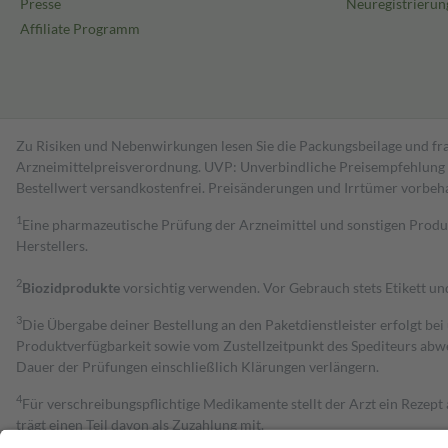
Presse
Neuregistrierun
Affiliate Programm
Zu Risiken und Nebenwirkungen lesen Sie die Packungsbeilage und fra
Arzneimittelpreisverordnung. UVP: Unverbindliche Preisempfehlung de
Bestell­wert versand­kosten­frei. Preisänderungen und Irrtümer vorbeh
1
Eine pharmazeutische Prüfung der Arzneimittel und sonstigen Pro
Herstellers.
2
Biozidprodukte
vorsichtig verwenden. Vor Gebrauch stets Etikett u
3
Die Übergabe deiner Bestellung an den Paketdienstleister erfolgt bei
Produktverfügbarkeit sowie vom Zustellzeitpunkt des Spediteurs abwe
Dauer der Prüfungen einschließlich Klärungen verlängern.
4
Für verschreibungspflichtige Medikamente stellt der Arzt ein Rezept 
trägt einen Teil davon als Zuzahlung mit.
Grundsätzlich leisten Mitglieder Zuzahlungen in Höhe von zehn Proz