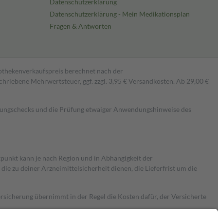
Datenschutzerklärung
Datenschutzerklärung - Mein Medikationsplan
Fragen & Antworten
pothekenverkaufspreis berechnet nach der
hriebene Mehrwertsteuer, ggf. zzgl. 3,95 € Versandkosten. Ab 29,00 €
kungschecks und die Prüfung etwaiger Anwendungshinweise des
itpunkt kann je nach Region und in Abhängigkeit der
 zu deiner Arzneimittelsicherheit dienen, die Lieferfrist um die
ersicherung übernimmt in der Regel die Kosten dafür, der Versicherte
Euro.
Es sind jedoch nie mehr als die tatsächlichen Kosten der Leistung