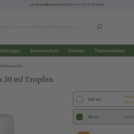
versandkostenfrei
ab 29 € und für E-Rezepte
letzungen
Sonnenschutz
Marken
Themenwelten
Medikamente
n 30 ml Tropfen
Sparti
100 ml
(385,10
30 ml
(496,33