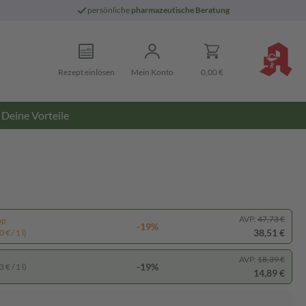
persönliche
pharmazeutische Beratung
Rezept einlösen
Mein Konto
0,00 €
Deine Vorteile
AVP:
47,73 €
pp
-19%
38,51 €
 € / 1 l)
AVP:
18,39 €
-19%
 € / 1 l)
14,89 €