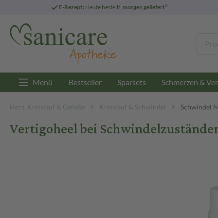
3
E-Rezept:
Heute bestellt,
morgen geliefert
Menü
Bestseller
Sparsets
Schmerzen & Ver
Herz, Kreislauf & Gefäße
Kreislauf & Schwindel
Schwindel 
Vertigoheel bei Schwindelzustände