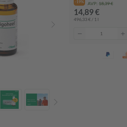
-19%
AVP:
18,39 €
14,89 €
496,33 € / 1 l