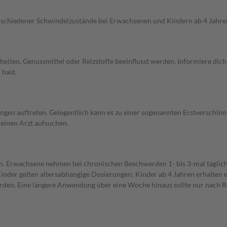
erschiedener Schwindelzustände bei Erwachsenen und Kindern ab 4 Jahre
iten, Genussmittel oder Reizstoffe beeinflusst werden. Informiere dich
 hast.
ungen auftreten. Gelegentlich kann es zu einer sogenannten Erstversch
 einen Arzt aufsuchen.
Erwachsene nehmen bei chronischen Beschwerden 1- bis 3-mal täglich 5 
inder gelten altersabhängige Dosierungen: Kinder ab 4 Jahren erhalten e
werden. Eine längere Anwendung über eine Woche hinaus sollte nur nach 