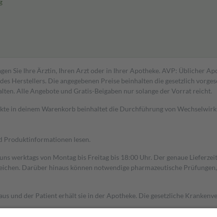
g
gen Sie Ihre Ärztin, Ihren Arzt oder in Ihrer Apotheke. AVP: Üblicher A
s Herstellers. Die angegebenen Preise beinhalten die gesetzlich vorgesc
alten. Alle Angebote und Gratis-Beigaben nur solange der Vorrat reicht.
dukte in deinem Warenkorb beinhaltet die Durchführung von Wechselwir
nd Produktinformationen lesen.
 uns werktags von Montag bis Freitag bis 18:00 Uhr. Der genaue Lieferze
ichen. Darüber hinaus können notwendige pharmazeutische Prüfungen, die
aus und der Patient erhält sie in der Apotheke. Die gesetzliche Krankenv
ent des Abgabepreises,
mindestens
jedoch
fünf Euro
und
höchstens zehn 