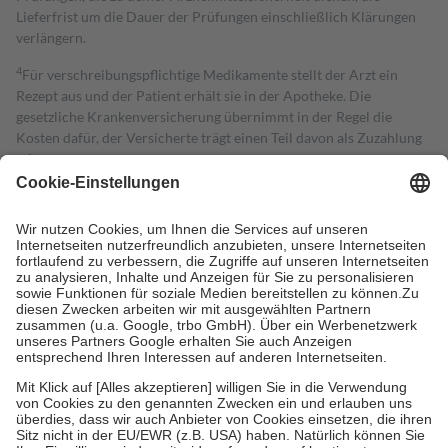
Lieferfrist um die Dauer der Prüfungen einschließlich Klärungen
verlängern.
4
Für verschreibungspflichtige Medikamente stellt der Arzt ein
Rezept aus und der Patient erhält sie in der Apotheke. Die
gesetzliche Krankenversicherung übernimmt in der Regel die
Kosten dafür, der Versicherte trägt einen Teil davon als Zuzahlung
mit.
Grundsätzlich leisten Mitglieder Zuzahlungen in Höhe von zehn
Prozent des Abgabepreises,
mindestens
jedoch
fünf Euro
und
höchstens zehn Euro.
Es sind jedoch nie mehr als die tatsächlichen
Kosten der Leistung zu entrichten.
Diese Regeln gelten grundsätzlich auch für Online-Apotheken.
Bei Heilmitteln und häuslicher Krankenpflege beträgt die
Zuzahlung zehn Prozent der Kosten sowie zehn Euro je
Verordnung.
Um das Engagement der Versicherten für ihre eigene Gesundheit zu
stärken und die besondere Stellung der Familie zu unterstützen,
fallen
keine Zuzahlungen
an bei:
• Kindern und Jugendlichen bis zum vollendeten 18. Lebensjahr
mit Ausnahme der Fahrkosten