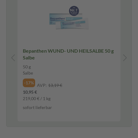
tt*
Bepanthen WUND- UND HEILSALBE 50 g
Ne
Salbe
40
40 
50 g
Ka
Salbe
*Gutscheincode "Neuropax20" im Warenkorb eingeben und 20% sparen.
-17%
AVP:
13,19 €
-3
10,95 €
22,
219,00 € / 1 kg
1.9
sofort lieferbar
sof