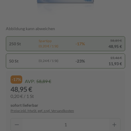
Abbildung kann abweichen
58,89 €
Spartipp
250 St
-17%
48,95 €
(0,20 € / 1 St)
15,46 €
50 St
-23%
(0,24 € / 1 St)
11,93 €
-17%
AVP:
58,89 €
48,95 €
0,20 € / 1 St
sofort lieferbar
Preise inkl. MwSt. ggf. zzgl. Versandkosten