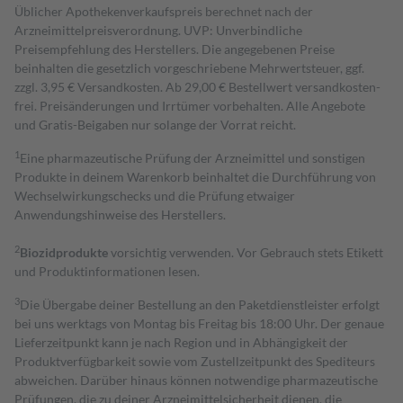
Üblicher Apothekenverkaufspreis berechnet nach der
Arzneimittelpreisverordnung. UVP: Unverbindliche
Preisempfehlung des Herstellers. Die angegebenen Preise
beinhalten die gesetzlich vorgeschriebene Mehrwertsteuer, ggf.
zzgl. 3,95 € Versandkosten. Ab 29,00 € Bestell­wert versand­kosten­
frei. Preisänderungen und Irrtümer vorbehalten. Alle Angebote
und Gratis-Beigaben nur solange der Vorrat reicht.
1
Eine pharmazeutische Prüfung der Arzneimittel und sonstigen
Produkte in deinem Warenkorb beinhaltet die Durchführung von
Wechselwirkungschecks und die Prüfung etwaiger
Anwendungshinweise des Herstellers.
2
Biozidprodukte
vorsichtig verwenden. Vor Gebrauch stets Etikett
und Produktinformationen lesen.
3
Die Übergabe deiner Bestellung an den Paketdienstleister erfolgt
bei uns werktags von Montag bis Freitag bis 18:00 Uhr. Der genaue
Lieferzeitpunkt kann je nach Region und in Abhängigkeit der
Produktverfügbarkeit sowie vom Zustellzeitpunkt des Spediteurs
abweichen. Darüber hinaus können notwendige pharmazeutische
Prüfungen, die zu deiner Arzneimittelsicherheit dienen, die