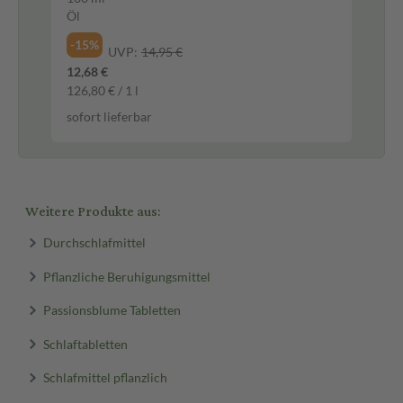
Öl
Fil
-15%
-1
UVP:
14,95 €
12,68 €
3,9
126,80 € / 1 l
98,
sofort lieferbar
sof
Weitere Produkte aus:
Durchschlafmittel
Pflanzliche Beruhigungsmittel
Passionsblume Tabletten
Schlaftabletten
Schlafmittel pflanzlich