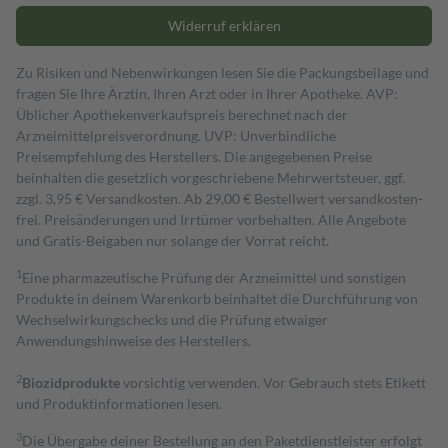
Widerruf erklären
Zu Risiken und Nebenwirkungen lesen Sie die Packungsbeilage und
fragen Sie Ihre Ärztin, Ihren Arzt oder in Ihrer Apotheke. AVP:
Üblicher Apothekenverkaufspreis berechnet nach der
Arzneimittelpreisverordnung. UVP: Unverbindliche
Preisempfehlung des Herstellers. Die angegebenen Preise
beinhalten die gesetzlich vorgeschriebene Mehrwertsteuer, ggf.
zzgl. 3,95 € Versandkosten. Ab 29,00 € Bestell­wert versand­kosten­
frei. Preisänderungen und Irrtümer vorbehalten. Alle Angebote
und Gratis-Beigaben nur solange der Vorrat reicht.
1
Eine pharmazeutische Prüfung der Arzneimittel und sonstigen
Produkte in deinem Warenkorb beinhaltet die Durchführung von
Wechselwirkungschecks und die Prüfung etwaiger
Anwendungshinweise des Herstellers.
2
Biozidprodukte
vorsichtig verwenden. Vor Gebrauch stets Etikett
und Produktinformationen lesen.
3
Die Übergabe deiner Bestellung an den Paketdienstleister erfolgt