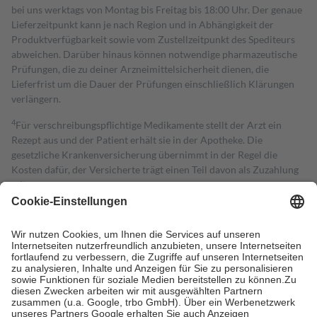
bei uns werktags von Montag bis Freitag bis 18:00 Uhr. Der genaue
Lieferzeitpunkt kann je nach Region und in Abhängigkeit der
Produktverfügbarkeit sowie vom Zustellzeitpunkt des Spediteurs
abweichen. Darüber hinaus können notwendige pharmazeutische
Prüfungen, die zu deiner Arzneimittelsicherheit dienen, die
Lieferfrist um die Dauer der Prüfungen einschließlich Klärungen
verlängern.
4
Für verschreibungspflichtige Medikamente stellt der Arzt ein
Rezept aus und der Patient erhält sie in der Apotheke. Die
gesetzliche Krankenversicherung übernimmt in der Regel die
Kosten dafür, der Versicherte trägt einen Teil davon als Zuzahlung
mit.
Grundsätzlich leisten Mitglieder Zuzahlungen in Höhe von zehn
Prozent des Abgabepreises,
mindestens
jedoch
fünf Euro
und
höchstens zehn Euro.
Es sind jedoch nie mehr als die tatsächlichen
Kosten der Leistung zu entrichten.
Diese Regeln gelten grundsätzlich auch für Online-Apotheken.
Bei Heilmitteln und häuslicher Krankenpflege beträgt die
Zuzahlung zehn Prozent der Kosten sowie zehn Euro je
Verordnung.