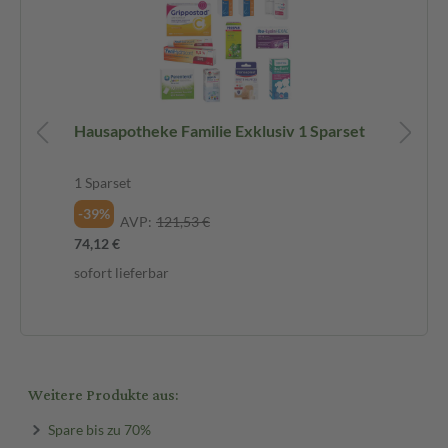
t
Hausapotheke Familie Exklusiv 1 Sparset
Ha
1 Sparset
1 S
69,
-39%
AVP:
121,53 €
sof
74,12 €
sofort lieferbar
Weitere Produkte aus:
Spare bis zu 70%