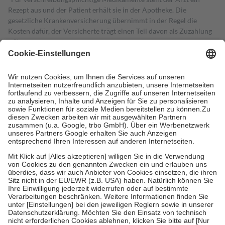
Rezept aus und der Patient erhält sie in der Apotheke. Die
gesetzliche Krankenversicherung übernimmt in der Regel die
Kosten dafür, der Versicherte trägt einen Teil davon als Zuzahlung
mit.
Grundsätzlich leisten Mitglieder Zuzahlungen in Höhe von zehn
Prozent des Abgabepreises,
mindestens
jedoch
fünf Euro
und
höchstens zehn Euro.
Es sind jedoch nie mehr als die tatsächlichen
Kosten der Leistung zu entrichten.
Diese Regeln gelten grundsätzlich auch für Online-Apotheken.
Bei Heilmitteln und häuslicher Krankenpflege beträgt die
Zuzahlung zehn Prozent der Kosten sowie zehn Euro je
Verordnung.
Um das Engagement der Versicherten für ihre eigene Gesundheit zu
stärken und die besondere Stellung der Familie zu unterstützen,
fallen
keine Zuzahlungen
an bei:
• Kindern und Jugendlichen bis zum vollendeten 18. Lebensjahr
mit Ausnahme der Fahrkosten
• Untersuchungen zur Vorsorge und Früherkennung, die von der
GKV getragen werden
• empfohlenen Schutzimpfungen
• Harn- und Blutteststreifen