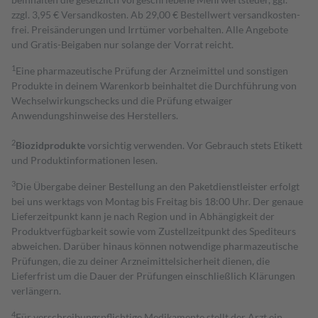
zzgl. 3,95 € Versandkosten. Ab 29,00 € Bestell­wert versand­kosten­
frei. Preisänderungen und Irrtümer vorbehalten. Alle Angebote
und Gratis-Beigaben nur solange der Vorrat reicht.
1
Eine pharmazeutische Prüfung der Arzneimittel und sonstigen
Produkte in deinem Warenkorb beinhaltet die Durchführung von
Wechselwirkungschecks und die Prüfung etwaiger
Anwendungshinweise des Herstellers.
2
Biozidprodukte
vorsichtig verwenden. Vor Gebrauch stets Etikett
und Produktinformationen lesen.
3
Die Übergabe deiner Bestellung an den Paketdienstleister erfolgt
bei uns werktags von Montag bis Freitag bis 18:00 Uhr. Der genaue
Lieferzeitpunkt kann je nach Region und in Abhängigkeit der
Produktverfügbarkeit sowie vom Zustellzeitpunkt des Spediteurs
abweichen. Darüber hinaus können notwendige pharmazeutische
Prüfungen, die zu deiner Arzneimittelsicherheit dienen, die
Lieferfrist um die Dauer der Prüfungen einschließlich Klärungen
verlängern.
4
Für verschreibungspflichtige Medikamente stellt der Arzt ein