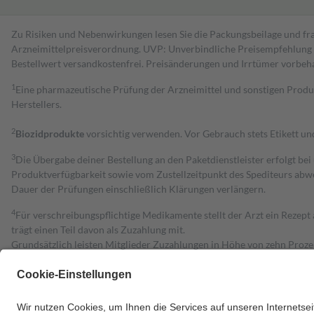
Zu Risiken und Nebenwirkungen lesen Sie die Packungsbeilage und fra
Arzneimittelpreisverordnung. UVP: Unverbindliche Preisempfehlung de
Bestell­wert versand­kosten­frei. Preisänderungen und Irrtümer vorbeh
1
Eine pharmazeutische Prüfung der Arzneimittel und sonstigen Pro
Herstellers.
2
Biozidprodukte
vorsichtig verwenden. Vor Gebrauch stets Etikett u
3
Die Übergabe deiner Bestellung an den Paketdienstleister erfolgt bei
Produktverfügbarkeit sowie vom Zustellzeitpunkt des Spediteurs abwe
Dauer der Prüfungen einschließlich Klärungen verlängern.
4
Für verschreibungspflichtige Medikamente stellt der Arzt ein Rezept 
trägt einen Teil davon als Zuzahlung mit.
Grundsätzlich leisten Mitglieder Zuzahlungen in Höhe von zehn Proz
zu entrichten.
Diese Regeln gelten grundsätzlich auch für Online-Apotheken.
Bei Heilmitteln und häuslicher Krankenpflege beträgt die Zuzahlung 
Um das Engagement der Versicherten für ihre eigene Gesundheit zu stä