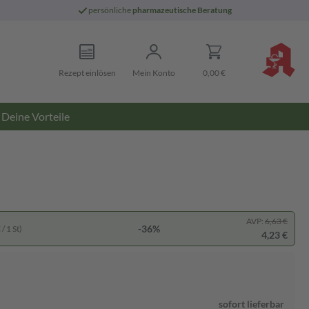
persönliche
pharmazeutische Beratung
Rezept einlösen
Mein Konto
0,00 €
Deine Vorteile
AVP:
6,63 €
-36%
/ 1 St)
4,23 €
sofort lieferbar