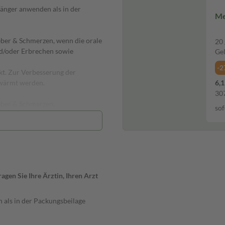
länger anwenden als in der
Me
eber & Schmerzen, wenn die orale
20 
nd/oder Erbrechen sowie
Ge
-2
kt. Zur Verbesserung der
rwärmt werden.
6,1
307
ieber & Schmerzen.
sof
zen
gen Sie Ihre Ärztin, Ihren Arzt
 als in der Packungsbeilage
en