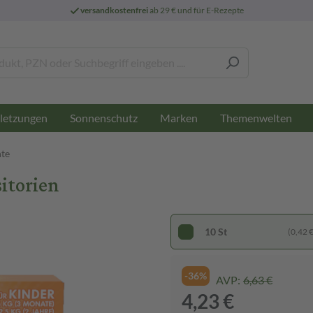
versandkostenfrei
ab 29 € und für E-Rezepte
letzungen
Sonnenschutz
Marken
Themenwelten
te
itorien
10 St
(0,42 € 
-36%
AVP:
6,63 €
4,23 €