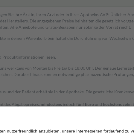
gen Sie Ihre Ärztin, Ihren Arzt oder in Ihrer Apotheke. AVP: Üblicher A
s Herstellers. Die angegebenen Preise beinhalten die gesetzlich vorgesc
alten. Alle Angebote und Gratis-Beigaben nur solange der Vorrat reicht.
dukte in deinem Warenkorb beinhaltet die Durchführung von Wechselwir
nd Produktinformationen lesen.
 uns werktags von Montag bis Freitag bis 18:00 Uhr. Der genaue Lieferze
ichen. Darüber hinaus können notwendige pharmazeutische Prüfungen, die
aus und der Patient erhält sie in der Apotheke. Die gesetzliche Krankenv
ent des Abgabepreises,
mindestens
jedoch
fünf Euro
und
höchstens zehn 
zehn Prozent der Kosten sowie zehn Euro je Verordnung.
rken und die besondere Stellung der Familie zu unterstützen, fallen
kein