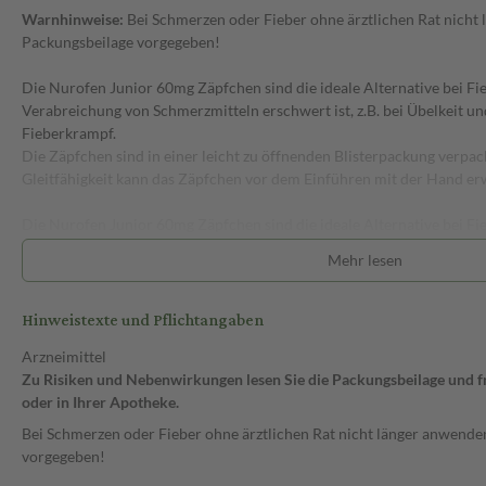
Warnhinweise:
Bei Schmerzen oder Fieber ohne ärztlichen Rat nicht 
Packungsbeilage vorgegeben!
Die Nurofen Junior 60mg Zäpfchen sind die ideale Alternative bei Fi
Verabreichung von Schmerzmitteln erschwert ist, z.B. bei Übelkeit u
Fieberkrampf.
Die Zäpfchen sind in einer leicht zu öffnenden Blisterpackung verpac
Gleitfähigkeit kann das Zäpfchen vor dem Einführen mit der Hand e
Die Nurofen Junior 60mg Zäpfchen sind die ideale Alternative bei F
• Ideal bei Übelkeit und/oder Erbrechen sowie Fieberkrampf
Mehr lesen
• Bei Fieber & leichten bis mäßigen Schmerzen, z.B. Zahnungsschmer
• Für Kinder ab 3 Monaten (6kg)
Hinweistexte und Pflichtangaben
• Hartfett als einziger Trägerstoff
Arzneimittel
Produktvorteile:
Zu Risiken und Nebenwirkungen lesen Sie die Packungsbeilage und fra
- ideal bei Übelkeit und Erbrechen oder Fieberkrampf
oder in Ihrer Apotheke.
- effektive Linderung von Fieber und Schmerzen (z.B. Zahnen)
- Haftfett als einziger Trägerstoff
Bei Schmerzen oder Fieber ohne ärztlichen Rat nicht länger anwenden
- zur besseren Gleitfähigkeit vor dem Einführen in der Hand erwärm
vorgegeben!