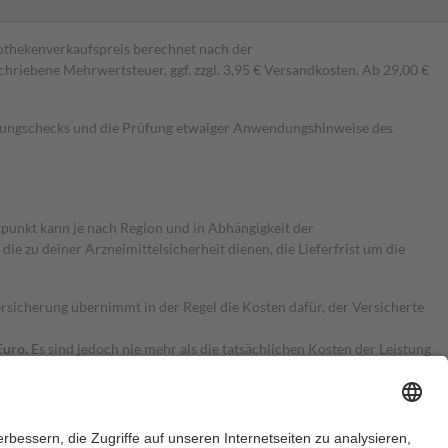
pothekenverkaufspreis berechnet nach der
hriebene Mehrwertsteuer, ggf. zzgl. 3,95 € Versandkosten. Ab 29,00 €
kungschecks und die Prüfung etwaiger Anwendungshinweise des
itpunkt kann je nach Region und in Abhängigkeit der
 zu deiner Arzneimittelsicherheit dienen, die Lieferfrist um die
ersicherung übernimmt in der Regel die Kosten dafür, der Versicherte
Euro.
Es sind jedoch nie mehr als die tatsächlichen Kosten der Leistung
e Zuzahlungen
an bei: