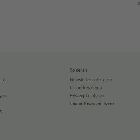
e
So geht's
nto
Newsletter anfordern
Freunde werben
gen
E-Rezept einlösen
Papier Rezept einlösen
g