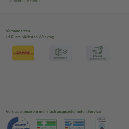
Schnelle Helfer
als Erwachsene, wodurch sie unbemerkt bleiben können. Kopfschmer
Bauchund Rückenschmerzen begleitet werden, Migräne auch von Übel
Versandarten
i.d.R. am nächsten Werktag
Vertraue unserem mehrfach ausgezeichneten Service