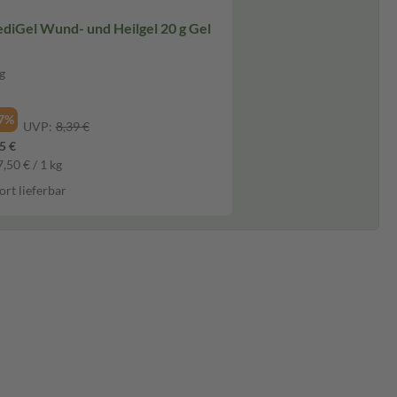
diGel Wund- und Heilgel 20 g Gel
g
l
7%
UVP:
8,39 €
5 €
,50 € / 1 kg
ort lieferbar