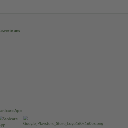
Bewerte uns
Sanicare App