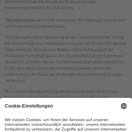
Wechselwirkungschecks und die Prüfung etwaiger
Anwendungshinweise des Herstellers.
2
Biozidprodukte
vorsichtig verwenden. Vor Gebrauch stets Etikett
und Produktinformationen lesen.
3
Die Übergabe deiner Bestellung an den Paketdienstleister erfolgt
bei uns werktags von Montag bis Freitag bis 18:00 Uhr. Der genaue
Lieferzeitpunkt kann je nach Region und in Abhängigkeit der
Produktverfügbarkeit sowie vom Zustellzeitpunkt des Spediteurs
abweichen. Darüber hinaus können notwendige pharmazeutische
Prüfungen, die zu deiner Arzneimittelsicherheit dienen, die
Lieferfrist um die Dauer der Prüfungen einschließlich Klärungen
verlängern.
4
Für verschreibungspflichtige Medikamente stellt der Arzt ein
Rezept aus und der Patient erhält sie in der Apotheke. Die
gesetzliche Krankenversicherung übernimmt in der Regel die
Kosten dafür, der Versicherte trägt einen Teil davon als Zuzahlung
mit.
Grundsätzlich leisten Mitglieder Zuzahlungen in Höhe von zehn
Prozent des Abgabepreises,
mindestens
jedoch
fünf Euro
und