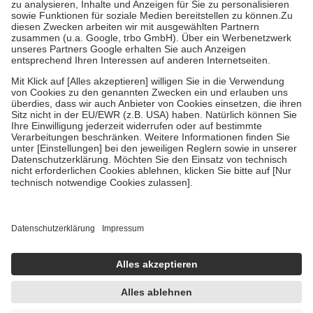
höchstens zehn Euro.
Es sind jedoch nie mehr als die tatsächlichen
Kosten der Leistung zu entrichten.
Diese Regeln gelten grundsätzlich auch für Online-Apotheken.
Bei Heilmitteln und häuslicher Krankenpflege beträgt die
Zuzahlung zehn Prozent der Kosten sowie zehn Euro je
Verordnung.
Um das Engagement der Versicherten für ihre eigene Gesundheit zu
stärken und die besondere Stellung der Familie zu unterstützen,
fallen
keine Zuzahlungen
an bei:
• Kindern und Jugendlichen bis zum vollendeten 18. Lebensjahr
mit Ausnahme der Fahrkosten
• Untersuchungen zur Vorsorge und Früherkennung, die von der
GKV getragen werden
• empfohlenen Schutzimpfungen
• Harn- und Blutteststreifen
Wir nutzen Trusted Shops als unabhängigen Dienstleister für die
Einholung von Bewertungen. Trusted Shops hat Maßnahmen
getroffen, um sicherzustellen, dass es sich um echte Bewertungen
handelt. Mehr Informationen findest du hier:
https://help.etrusted.com/hc/de/articles/4419944605341