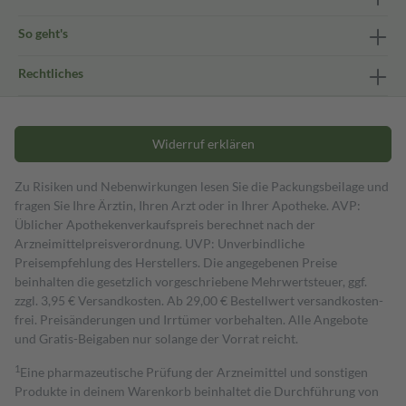
So geht's
Rechtliches
Widerruf erklären
Zu Risiken und Nebenwirkungen lesen Sie die Packungsbeilage und
fragen Sie Ihre Ärztin, Ihren Arzt oder in Ihrer Apotheke. AVP:
Üblicher Apothekenverkaufspreis berechnet nach der
Arzneimittelpreisverordnung. UVP: Unverbindliche
Preisempfehlung des Herstellers. Die angegebenen Preise
beinhalten die gesetzlich vorgeschriebene Mehrwertsteuer, ggf.
zzgl. 3,95 € Versandkosten. Ab 29,00 € Bestell­wert versand­kosten­
frei. Preisänderungen und Irrtümer vorbehalten. Alle Angebote
und Gratis-Beigaben nur solange der Vorrat reicht.
1
Eine pharmazeutische Prüfung der Arzneimittel und sonstigen
Produkte in deinem Warenkorb beinhaltet die Durchführung von