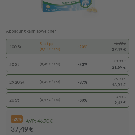
Abbildung kann abweichen
46,70 €
Spartipp
100 St
-20%
37,49 €
(0,37 € / 1 St)
28,30 €
50 St
-23%
(0,43 € / 1 St)
21,69 €
26,90 €
2X20 St
-37%
(0,42 € / 1 St)
16,92 €
13,45 €
20 St
-30%
(0,47 € / 1 St)
9,42 €
-20%
AVP:
46,70 €
37,49 €