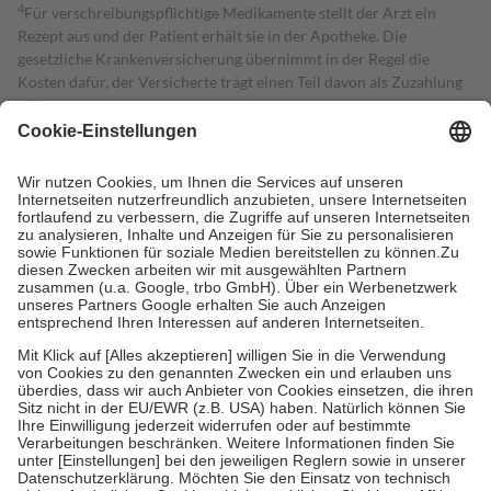
4
Für verschreibungspflichtige Medikamente stellt der Arzt ein
Rezept aus und der Patient erhält sie in der Apotheke. Die
gesetzliche Krankenversicherung übernimmt in der Regel die
Kosten dafür, der Versicherte trägt einen Teil davon als Zuzahlung
mit.
Grundsätzlich leisten Mitglieder Zuzahlungen in Höhe von zehn
Prozent des Abgabepreises,
mindestens
jedoch
fünf Euro
und
höchstens zehn Euro.
Es sind jedoch nie mehr als die tatsächlichen
Kosten der Leistung zu entrichten.
Diese Regeln gelten grundsätzlich auch für Online-Apotheken.
Bei Heilmitteln und häuslicher Krankenpflege beträgt die
Zuzahlung zehn Prozent der Kosten sowie zehn Euro je
Verordnung.
Um das Engagement der Versicherten für ihre eigene Gesundheit zu
stärken und die besondere Stellung der Familie zu unterstützen,
fallen
keine Zuzahlungen
an bei:
• Kindern und Jugendlichen bis zum vollendeten 18. Lebensjahr
mit Ausnahme der Fahrkosten
• Untersuchungen zur Vorsorge und Früherkennung, die von der
GKV getragen werden
• empfohlenen Schutzimpfungen