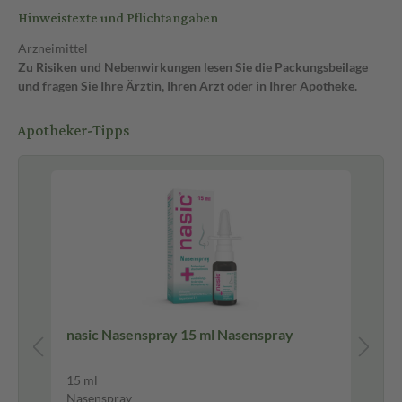
Hinweistexte und Pflichtangaben
Arzneimittel
Zu Risiken und Nebenwirkungen lesen Sie die Packungsbeilage
und fragen Sie Ihre Ärztin, Ihren Arzt oder in Ihrer Apotheke.
Apotheker-Tipps
Pf
 St
nasic Nasenspray 15 ml Nasenspray
Br
Lu
15 ml
20 
Nasenspray
Lut