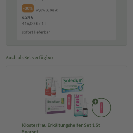
-30%
-3
AVP:
8,95 €
6,24 €
5,1
416,00 € / 1 l
0,2
sofort lieferbar
sof
Auch als Set verfügbar
Klosterfrau Erkältungshelfer Set 1 St
Sparset