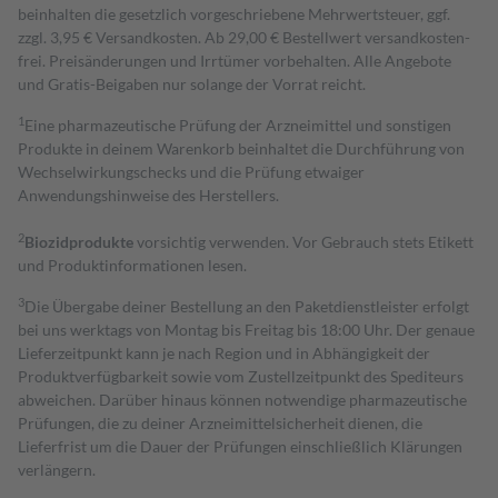
beinhalten die gesetzlich vorgeschriebene Mehrwertsteuer, ggf.
zzgl. 3,95 € Versandkosten. Ab 29,00 € Bestell­wert versand­kosten­
frei. Preisänderungen und Irrtümer vorbehalten. Alle Angebote
und Gratis-Beigaben nur solange der Vorrat reicht.
1
Eine pharmazeutische Prüfung der Arzneimittel und sonstigen
Produkte in deinem Warenkorb beinhaltet die Durchführung von
Wechselwirkungschecks und die Prüfung etwaiger
Anwendungshinweise des Herstellers.
2
Biozidprodukte
vorsichtig verwenden. Vor Gebrauch stets Etikett
und Produktinformationen lesen.
3
Die Übergabe deiner Bestellung an den Paketdienstleister erfolgt
bei uns werktags von Montag bis Freitag bis 18:00 Uhr. Der genaue
Lieferzeitpunkt kann je nach Region und in Abhängigkeit der
Produktverfügbarkeit sowie vom Zustellzeitpunkt des Spediteurs
abweichen. Darüber hinaus können notwendige pharmazeutische
Prüfungen, die zu deiner Arzneimittelsicherheit dienen, die
Lieferfrist um die Dauer der Prüfungen einschließlich Klärungen
verlängern.