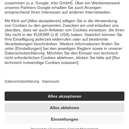
Verordnung.
Um das Engagement der Versicherten für ihre eigene Gesundheit zu
stärken und die besondere Stellung der Familie zu unterstützen,
fallen
keine Zuzahlungen
an bei:
• Kindern und Jugendlichen bis zum vollendeten 18. Lebensjahr
mit Ausnahme der Fahrkosten
• Untersuchungen zur Vorsorge und Früherkennung, die von der
GKV getragen werden
• empfohlenen Schutzimpfungen
• Harn- und Blutteststreifen
Wir nutzen Trusted Shops als unabhängigen Dienstleister für die
Einholung von Bewertungen. Trusted Shops hat Maßnahmen
getroffen, um sicherzustellen, dass es sich um echte Bewertungen
handelt. Mehr Informationen findest du hier:
https://help.etrusted.com/hc/de/articles/4419944605341
Einige Bilder und Inhalte wurden unter Zuhilfenahme künstlicher
Intelligenz erstellt.
AVP:
26,90 €