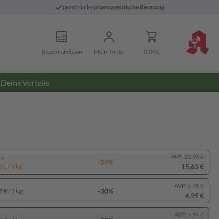
persönliche
pharmazeutische Beratung
Rezept einlösen
Mein Konto
0,00 €
Deine Vorteile
AVP:
21,98 €
pp
-29%
15,63 €
 € / 1 kg)
AVP:
9,96 €
-30%
 € / 1 kg)
6,95 €
AVP:
7,97 €