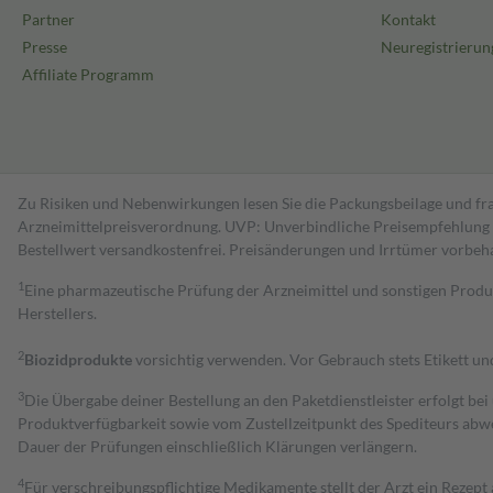
Partner
Kontakt
Presse
Neuregistrierun
Affiliate Programm
Zu Risiken und Nebenwirkungen lesen Sie die Packungsbeilage und fra
Arzneimittelpreisverordnung. UVP: Unverbindliche Preisempfehlung de
Bestell­wert versand­kosten­frei. Preisänderungen und Irrtümer vorbeh
1
Eine pharmazeutische Prüfung der Arzneimittel und sonstigen Pro
Herstellers.
2
Biozidprodukte
vorsichtig verwenden. Vor Gebrauch stets Etikett u
3
Die Übergabe deiner Bestellung an den Paketdienstleister erfolgt bei
Produktverfügbarkeit sowie vom Zustellzeitpunkt des Spediteurs abwe
Dauer der Prüfungen einschließlich Klärungen verlängern.
4
Für verschreibungspflichtige Medikamente stellt der Arzt ein Rezept 