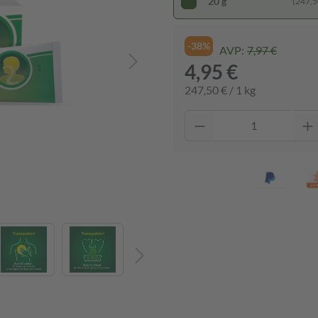
20 g
(247,50
-38%
AVP:
7,97 €
4,95 €
247,50 € / 1 kg