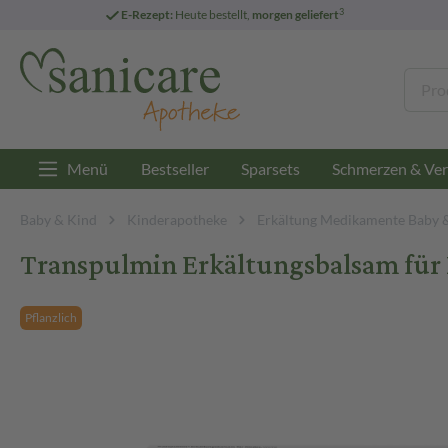
3
E-Rezept:
Heute bestellt,
morgen geliefert
Menü
Bestseller
Sparsets
Schmerzen & Ver
Baby & Kind
Kinderapotheke
Erkältung Medikamente Baby 
Transpulmin Erkältungsbalsam für 
Pflanzlich