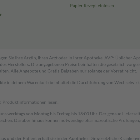
Papier Rezept einlösen
g
gen Sie Ihre Ärztin, Ihren Arzt oder in Ihrer Apotheke. AVP: Üblicher A
s Herstellers. Die angegebenen Preise beinhalten die gesetzlich vorgesc
alten. Alle Angebote und Gratis-Beigaben nur solange der Vorrat reicht.
dukte in deinem Warenkorb beinhaltet die Durchführung von Wechselwir
nd Produktinformationen lesen.
 uns werktags von Montag bis Freitag bis 18:00 Uhr. Der genaue Lieferze
ichen. Darüber hinaus können notwendige pharmazeutische Prüfungen, die
aus und der Patient erhält sie in der Apotheke. Die gesetzliche Krankenv