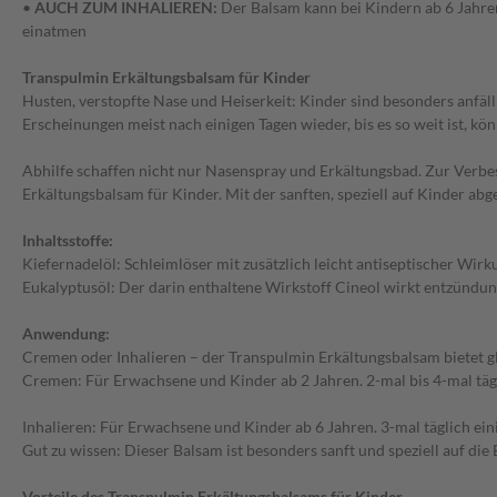
•
AUCH ZUM INHALIEREN:
Der Balsam kann bei Kindern ab 6 Jahren
einatmen
Transpulmin Erkältungsbalsam für Kinder
Husten, verstopfte Nase und Heiserkeit: Kinder sind besonders anfäl
Erscheinungen meist nach einigen Tagen wieder, bis es so weit ist, 
Abhilfe schaffen nicht nur Nasenspray und Erkältungsbad. Zur Verbe
Erkältungsbalsam für Kinder. Mit der sanften, speziell auf Kinder 
Inhaltsstoffe:
Kiefernadelöl: Schleimlöser mit zusätzlich leicht antiseptischer Wirk
Eukalyptusöl: Der darin enthaltene Wirkstoff Cineol wirkt entzün
Anwendung:
Cremen oder Inhalieren – der Transpulmin Erkältungsbalsam bietet g
Cremen: Für Erwachsene und Kinder ab 2 Jahren. 2-mal bis 4-mal tägl
Inhalieren: Für Erwachsene und Kinder ab 6 Jahren. 3-mal täglich e
Gut zu wissen: Dieser Balsam ist besonders sanft und speziell auf die
Vorteile des Transpulmin Erkältungsbalsams für Kinder