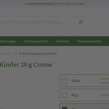
versandkostenfrei
ab 29 € und für E-Rezepte
letzungen
Sonnenschutz
Marken
Themenwelten
& Kinder
Erkältungsbalsam Kinder
Kinder 20 g Creme
Sparti
100 g
(156,30
40 g
(173,75