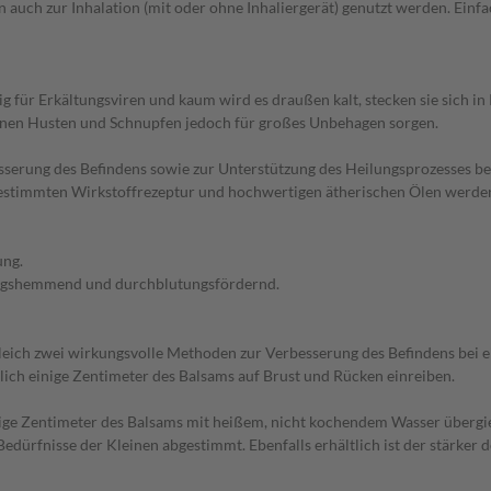
 auch zur Inhalation (mit oder ohne Inhaliergerät) genutzt werden. Ei
lig für Erkältungsviren und kaum wird es draußen kalt, stecken sie sich
können Husten und Schnupfen jedoch für großes Unbehagen sorgen.
sserung des Befindens sowie zur Unterstützung des Heilungsprozesses be
abgestimmten Wirkstoffrezeptur und hochwertigen ätherischen Ölen werde
ung.
dungshemmend und durchblutungsfördernd.
leich zwei wirkungsvolle Methoden zur Verbesserung des Befindens bei e
ich einige Zentimeter des Balsams auf Brust und Rücken einreiben.
inige Zentimeter des Balsams mit heißem, nicht kochendem Wasser übergi
 Bedürfnisse der Kleinen abgestimmt. Ebenfalls erhältlich ist der stärke