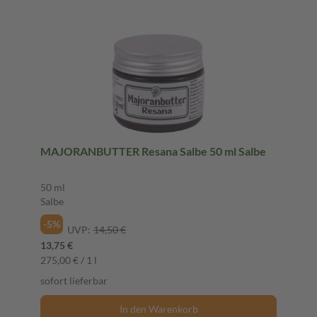
MAJORANBUTTER Resana Salbe 50 ml Salbe
50 ml
Salbe
-5%
UVP:
14,50 €
13,75 €
275,00 € / 1 l
sofort lieferbar
In den Warenkorb