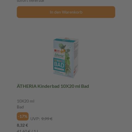
sofort lieferbar
In den Warenkorb
ÄTHERIA Kinderbad 10X20 ml Bad
10X20 ml
Bad
-17%
UVP:
9,99 €
8,32 €
41,60 € / 1 l