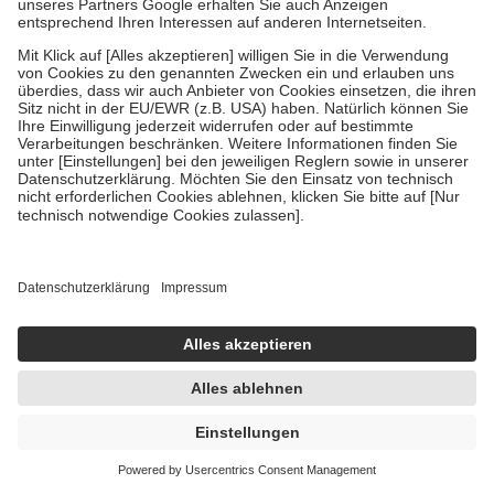
7,40 €
148,00 € / 1 l
sofort lieferbar
In den Warenkorb
Eucabal Kinderbad mit Thymian 130 ml Bad
130 ml
Bad
-28%