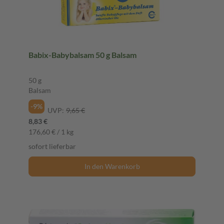
Babix-Babybalsam 50 g Balsam
50 g
Balsam
-9%
UVP:
9,65 €
8,83 €
176,60 € / 1 kg
sofort lieferbar
In den Warenkorb