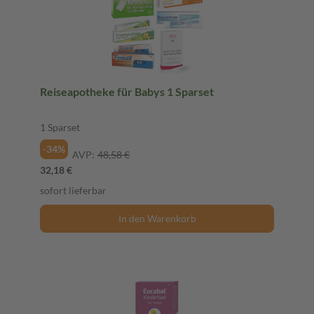
Reiseapotheke für Babys 1 Sparset
1 Sparset
-34%
AVP:
48,58 €
32,18 €
sofort lieferbar
In den Warenkorb