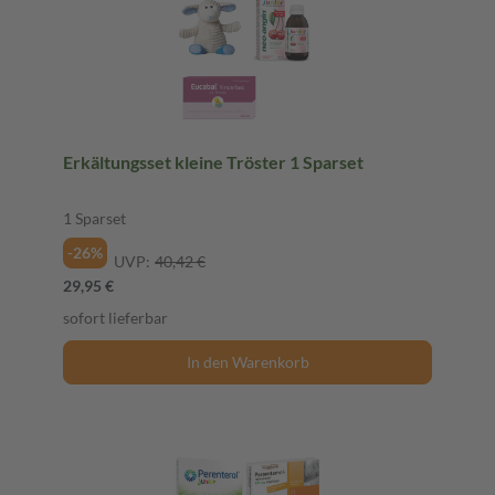
Erkältungsset kleine Tröster 1 Sparset
1 Sparset
-26%
UVP:
40,42 €
29,95 €
sofort lieferbar
In den Warenkorb