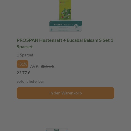
PROSPAN Hustensaft + Eucabal Balsam S Set 1
Sparset
1 Sparset
-31%
AVP:
32,85 €
22,77 €
sofort lieferbar
In den Warenkorb