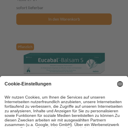
sofort lieferbar
In den Warenkorb
Pflanzlich
Eucabal Balsam S 50 ml Creme
50 ml
Creme
-29%
AVP:
10,48 €