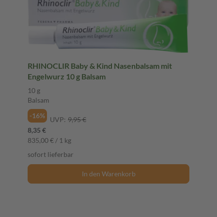
RHINOCLIR Baby & Kind Nasenbalsam mit
Engelwurz 10 g Balsam
10 g
Balsam
-16%
UVP:
9,95 €
8,35 €
835,00 € / 1 kg
sofort lieferbar
In den Warenkorb