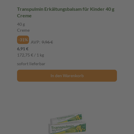
Transpulmin Erkältungsbalsam für Kinder 40 g
Creme
40 g
Creme
-31%
AVP:
9,96 €
6,91 €
172,75 € / 1 kg
sofort lieferbar
In den Warenkorb