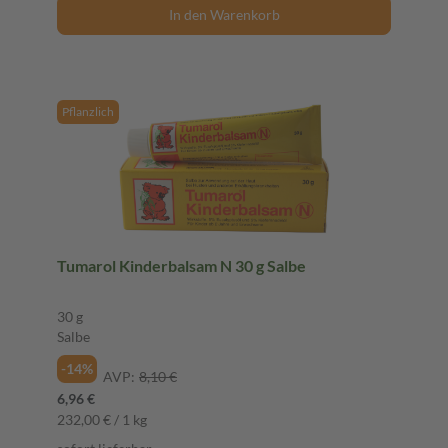
In den Warenkorb
Pflanzlich
Tumarol Kinderbalsam N 30 g Salbe
30 g
Salbe
-14%
AVP:
8,10 €
6,96 €
232,00 € / 1 kg