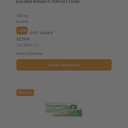
Eucabal Balsam S 100 ml Creme
100 ml
Creme
-28%
AVP:
16,48 €
11,79 €
117,90 € / 1 l
sofort lieferbar
In den Warenkorb
Pflanzlich