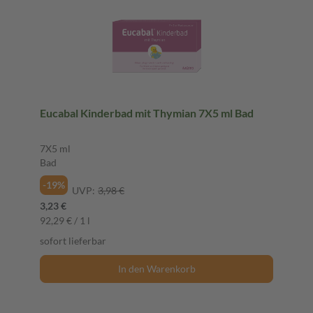
Eucabal Kinderbad mit Thymian 7X5 ml Bad
7X5 ml
Bad
-19%
UVP:
3,98 €
3,23 €
92,29 € / 1 l
sofort lieferbar
In den Warenkorb