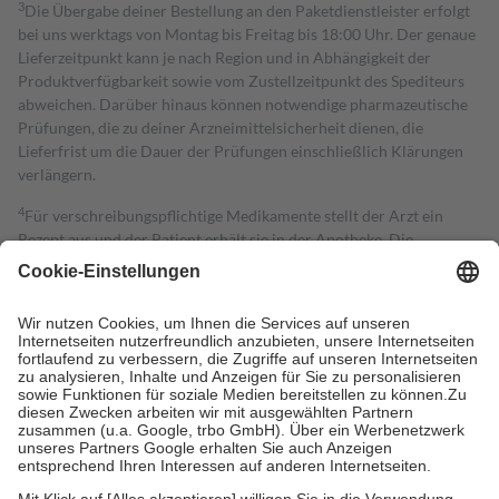
3
Die Übergabe deiner Bestellung an den Paketdienstleister erfolgt
bei uns werktags von Montag bis Freitag bis 18:00 Uhr. Der genaue
Lieferzeitpunkt kann je nach Region und in Abhängigkeit der
Produktverfügbarkeit sowie vom Zustellzeitpunkt des Spediteurs
abweichen. Darüber hinaus können notwendige pharmazeutische
Prüfungen, die zu deiner Arzneimittelsicherheit dienen, die
Lieferfrist um die Dauer der Prüfungen einschließlich Klärungen
verlängern.
4
Für verschreibungspflichtige Medikamente stellt der Arzt ein
Rezept aus und der Patient erhält sie in der Apotheke. Die
gesetzliche Krankenversicherung übernimmt in der Regel die
Kosten dafür, der Versicherte trägt einen Teil davon als Zuzahlung
mit.
Grundsätzlich leisten Mitglieder Zuzahlungen in Höhe von zehn
Prozent des Abgabepreises,
mindestens
jedoch
fünf Euro
und
höchstens zehn Euro.
Es sind jedoch nie mehr als die tatsächlichen
Kosten der Leistung zu entrichten.
Diese Regeln gelten grundsätzlich auch für Online-Apotheken.
Bei Heilmitteln und häuslicher Krankenpflege beträgt die
Zuzahlung zehn Prozent der Kosten sowie zehn Euro je
Verordnung.