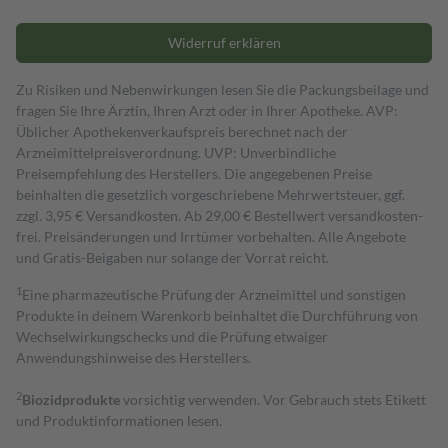
Widerruf erklären
Zu Risiken und Nebenwirkungen lesen Sie die Packungsbeilage und
fragen Sie Ihre Ärztin, Ihren Arzt oder in Ihrer Apotheke. AVP:
Üblicher Apothekenverkaufspreis berechnet nach der
Arzneimittelpreisverordnung. UVP: Unverbindliche
Preisempfehlung des Herstellers. Die angegebenen Preise
beinhalten die gesetzlich vorgeschriebene Mehrwertsteuer, ggf.
zzgl. 3,95 € Versandkosten. Ab 29,00 € Bestell­wert versand­kosten­
frei. Preisänderungen und Irrtümer vorbehalten. Alle Angebote
und Gratis-Beigaben nur solange der Vorrat reicht.
1
Eine pharmazeutische Prüfung der Arzneimittel und sonstigen
Produkte in deinem Warenkorb beinhaltet die Durchführung von
Wechselwirkungschecks und die Prüfung etwaiger
Anwendungshinweise des Herstellers.
2
Biozidprodukte
vorsichtig verwenden. Vor Gebrauch stets Etikett
und Produktinformationen lesen.