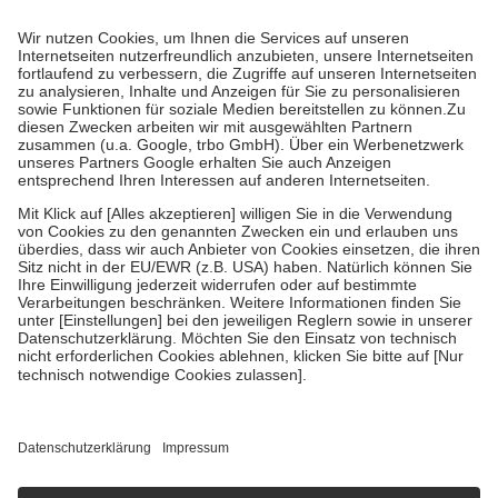
Prozent des Abgabepreises,
mindestens
jedoch
fünf Euro
und
höchstens zehn Euro.
Es sind jedoch nie mehr als die tatsächlichen
Kosten der Leistung zu entrichten.
Diese Regeln gelten grundsätzlich auch für Online-Apotheken.
Bei Heilmitteln und häuslicher Krankenpflege beträgt die
Zuzahlung zehn Prozent der Kosten sowie zehn Euro je
Verordnung.
Um das Engagement der Versicherten für ihre eigene Gesundheit zu
stärken und die besondere Stellung der Familie zu unterstützen,
fallen
keine Zuzahlungen
an bei:
• Kindern und Jugendlichen bis zum vollendeten 18. Lebensjahr
mit Ausnahme der Fahrkosten
• Untersuchungen zur Vorsorge und Früherkennung, die von der
GKV getragen werden
• empfohlenen Schutzimpfungen
• Harn- und Blutteststreifen
Wir nutzen Trusted Shops als unabhängigen Dienstleister für die
Einholung von Bewertungen. Trusted Shops hat Maßnahmen
getroffen, um sicherzustellen, dass es sich um echte Bewertungen
handelt. Mehr Informationen findest du hier:
https://help.etrusted.com/hc/de/articles/4419944605341