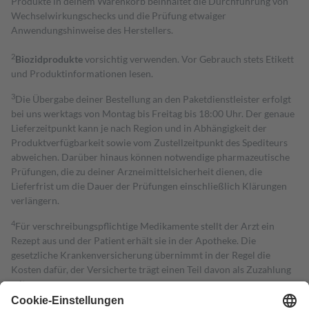
Produkte in deinem Warenkorb beinhaltet die Durchführung von
Wechselwirkungschecks und die Prüfung etwaiger
Anwendungshinweise des Herstellers.
2
Biozidprodukte
vorsichtig verwenden. Vor Gebrauch stets Etikett
und Produktinformationen lesen.
3
Die Übergabe deiner Bestellung an den Paketdienstleister erfolgt
bei uns werktags von Montag bis Freitag bis 18:00 Uhr. Der genaue
Lieferzeitpunkt kann je nach Region und in Abhängigkeit der
Produktverfügbarkeit sowie vom Zustellzeitpunkt des Spediteurs
abweichen. Darüber hinaus können notwendige pharmazeutische
Prüfungen, die zu deiner Arzneimittelsicherheit dienen, die
Lieferfrist um die Dauer der Prüfungen einschließlich Klärungen
verlängern.
4
Für verschreibungspflichtige Medikamente stellt der Arzt ein
Rezept aus und der Patient erhält sie in der Apotheke. Die
gesetzliche Krankenversicherung übernimmt in der Regel die
Kosten dafür, der Versicherte trägt einen Teil davon als Zuzahlung
mit.
Grundsätzlich leisten Mitglieder Zuzahlungen in Höhe von zehn