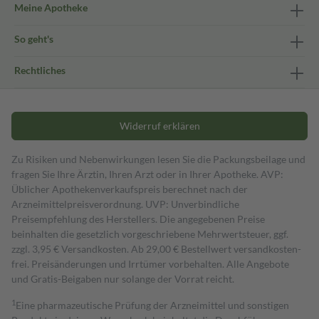
Meine Apotheke
So geht's
Rechtliches
Widerruf erklären
Zu Risiken und Nebenwirkungen lesen Sie die Packungsbeilage und
fragen Sie Ihre Ärztin, Ihren Arzt oder in Ihrer Apotheke. AVP:
Üblicher Apothekenverkaufspreis berechnet nach der
Arzneimittelpreisverordnung. UVP: Unverbindliche
Preisempfehlung des Herstellers. Die angegebenen Preise
beinhalten die gesetzlich vorgeschriebene Mehrwertsteuer, ggf.
zzgl. 3,95 € Versandkosten. Ab 29,00 € Bestell­wert versand­kosten­
frei. Preisänderungen und Irrtümer vorbehalten. Alle Angebote
und Gratis-Beigaben nur solange der Vorrat reicht.
1
Eine pharmazeutische Prüfung der Arzneimittel und sonstigen