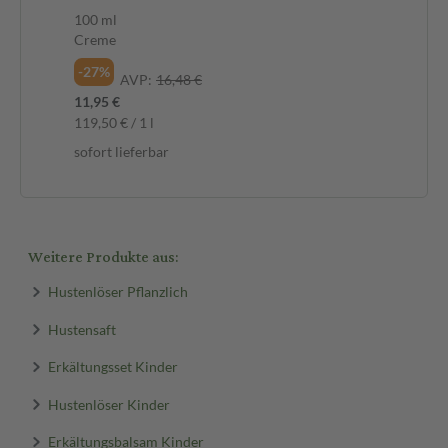
100 ml
20
Creme
Fl
-27%
-2
AVP:
16,48 €
11,95 €
11,
119,50 € / 1 l
59,
sofort lieferbar
sof
Weitere Produkte aus:
Hustenlöser Pflanzlich
Hustensaft
Erkältungsset Kinder
Hustenlöser Kinder
Erkältungsbalsam Kinder