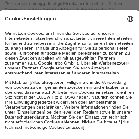
4
Für verschreibungspflichtige Medikamente stellt der Arzt ein
Rezept aus und der Patient erhält sie in der Apotheke. Die
gesetzliche Krankenversicherung übernimmt in der Regel die
Kosten dafür, der Versicherte trägt einen Teil davon als Zuzahlung
mit.
Grundsätzlich leisten Mitglieder Zuzahlungen in Höhe von zehn
Prozent des Abgabepreises,
mindestens
jedoch
fünf Euro
und
höchstens zehn Euro.
Es sind jedoch nie mehr als die tatsächlichen
Kosten der Leistung zu entrichten.
Diese Regeln gelten grundsätzlich auch für Online-Apotheken.
Bei Heilmitteln und häuslicher Krankenpflege beträgt die
Zuzahlung zehn Prozent der Kosten sowie zehn Euro je
Verordnung.
Um das Engagement der Versicherten für ihre eigene Gesundheit zu
stärken und die besondere Stellung der Familie zu unterstützen,
fallen
keine Zuzahlungen
an bei:
• Kindern und Jugendlichen bis zum vollendeten 18. Lebensjahr
mit Ausnahme der Fahrkosten
• Untersuchungen zur Vorsorge und Früherkennung, die von der
GKV getragen werden
• empfohlenen Schutzimpfungen